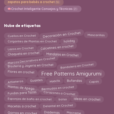
zapatos para bebés a crochet
36
Crochet Inteligente Consejos y Técnicas
21
Nube de etiquetas
Decoración en Crochet
Cuellos en Crochet
Mascarillas
Colgantes de Plantas en Crochet
holiday
Calcetines en crochet
Lazos en Crochet
Mandalas en Crochet
Chaqueta en crochet
Marcos Decorativos en Crochet
Bandolera en Crochet
Bisuteria y Joyeria en Crochet
Flores en crochet
Free Patterns Amigurumi
Alfileteros
Guantes
Capas
MANTA
Bufandas
Bermudas en crochet
Mantas de Apego
Corazones a Crochet
Fundas para Tazas
Esponjas de baño en crochet
Ideas en crochet
bolso
Delantal en Crochet
Macetas a crochet
Diademas
Macrame
Gorros en crochet