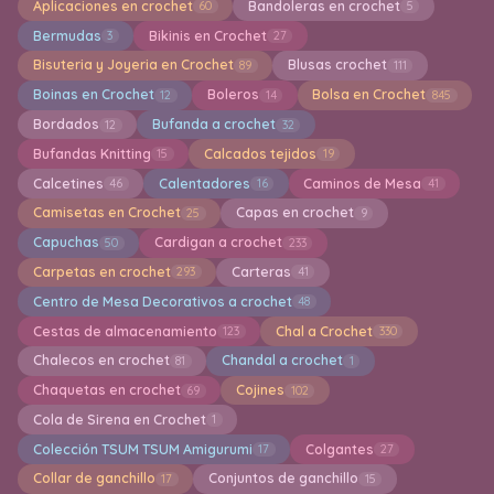
Aplicaciones en crochet
Bandoleras en crochet
60
5
Bermudas
Bikinis en Crochet
3
27
Bisuteria y Joyeria en Crochet
Blusas crochet
89
111
Boinas en Crochet
Boleros
Bolsa en Crochet
12
14
845
Bordados
Bufanda a crochet
12
32
Bufandas Knitting
Calcados tejidos
15
19
Calcetines
Calentadores
Caminos de Mesa
46
16
41
Camisetas en Crochet
Capas en crochet
25
9
Capuchas
Cardigan a crochet
50
233
Carpetas en crochet
Carteras
293
41
Centro de Mesa Decorativos a crochet
48
Cestas de almacenamiento
Chal a Crochet
123
330
Chalecos en crochet
Chandal a crochet
81
1
Chaquetas en crochet
Cojines
69
102
Cola de Sirena en Crochet
1
Colección TSUM TSUM Amigurumi
Colgantes
17
27
Collar de ganchillo
Conjuntos de ganchillo
17
15