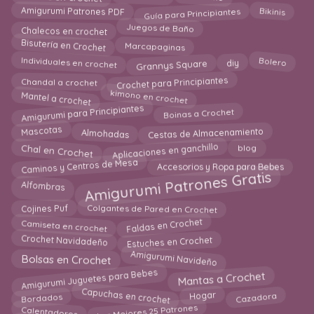
Guía para Principiantes
Amigurumi Patrones PDF
Bikinis
Chalecos en crochet
Juegos de Baño
Bisutería en Crochet
Marcapaginas
Grannys Square
Individuales en crochet
Bolero
diy
Crochet para Principiantes
Chandal a crochet
kimono en crochet
Mantel a crochet
Amigurumi para Principiantes
Boinas a Crochet
Mascotas
Almohadas
Cestas de Almacenamiento
Aplicaciones en ganchillo
Chal en Crochet
blog
Caminos y Centros de Mesa
Accesorios y Ropa para Bebes
Amigurumi Patrones Gratis
Alfombras
Cojines Puf
Colgantes de Pared en Crochet
Faldas en Crochet
Camiseta en crochet
Crochet Navidadeño
Estuches en Crochet
Amigurumi Navideño
Bolsas en Crochet
Amigurumi Juguetes para Bebes
Mantas a Crochet
Cazadora
Capuchas en crochet
Bordados
Hogar
Los Mejores 25 Patrones
Calentadores