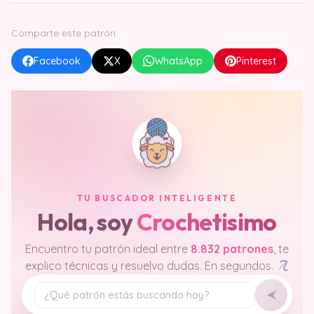
Comparte este patrón
Facebook
X
WhatsApp
Pinterest
TU BUSCADOR INTELIGENTE
Hola, soy
Crochetisimo
Encuentro tu patrón ideal entre
8.832 patrones
, te
explico técnicas y resuelvo dudas. En segundos.
Tu pregunta