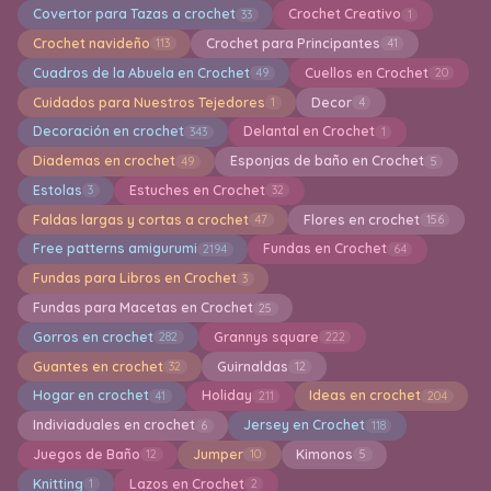
Covertor para Tazas a crochet
Crochet Creativo
33
1
Crochet navideño
Crochet para Principantes
113
41
Cuadros de la Abuela en Crochet
Cuellos en Crochet
49
20
Cuidados para Nuestros Tejedores
Decor
1
4
Decoración en crochet
Delantal en Crochet
343
1
Diademas en crochet
Esponjas de baño en Crochet
49
5
Estolas
Estuches en Crochet
3
32
Faldas largas y cortas a crochet
Flores en crochet
47
156
Free patterns amigurumi
Fundas en Crochet
2194
64
Fundas para Libros en Crochet
3
Fundas para Macetas en Crochet
25
Gorros en crochet
Grannys square
282
222
Guantes en crochet
Guirnaldas
32
12
Hogar en crochet
Holiday
Ideas en crochet
41
211
204
Indiviaduales en crochet
Jersey en Crochet
6
118
Juegos de Baño
Jumper
Kimonos
12
10
5
Knitting
Lazos en Crochet
1
2