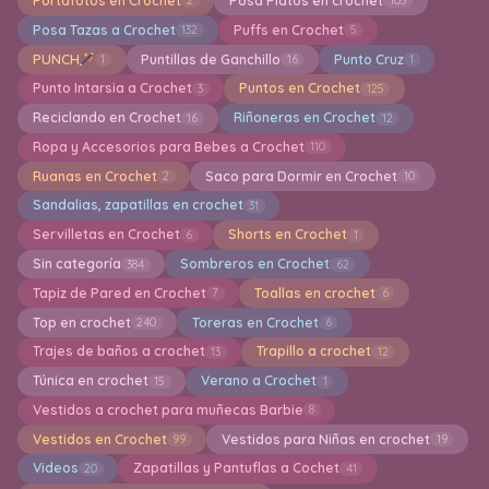
Portafotos en Crochet
Posa Platos en crochet
2
105
Posa Tazas a Crochet
Puffs en Crochet
132
5
PUNCH
Puntillas de Ganchillo
Punto Cruz
1
16
1
Punto Intarsia a Crochet
Puntos en Crochet
3
125
Reciclando en Crochet
Riñoneras en Crochet
16
12
Ropa y Accesorios para Bebes a Crochet
110
Ruanas en Crochet
Saco para Dormir en Crochet
2
10
Sandalias, zapatillas en crochet
31
Servilletas en Crochet
Shorts en Crochet
6
1
Sin categoría
Sombreros en Crochet
384
62
Tapiz de Pared en Crochet
Toallas en crochet
7
6
Top en crochet
Toreras en Crochet
240
6
Trajes de baños a crochet
Trapillo a crochet
13
12
Túnica en crochet
Verano a Crochet
15
1
Vestidos a crochet para muñecas Barbie
8
Vestidos en Crochet
Vestidos para Niñas en crochet
99
19
Videos
Zapatillas y Pantuflas a Cochet
20
41