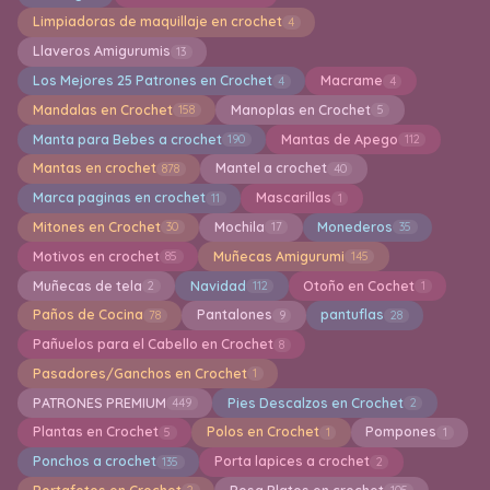
Limpiadoras de maquillaje en crochet
4
Llaveros Amigurumis
13
Los Mejores 25 Patrones en Crochet
Macrame
4
4
Mandalas en Crochet
Manoplas en Crochet
158
5
Manta para Bebes a crochet
Mantas de Apego
190
112
Mantas en crochet
Mantel a crochet
878
40
Marca paginas en crochet
Mascarillas
11
1
Mitones en Crochet
Mochila
Monederos
30
17
35
Motivos en crochet
Muñecas Amigurumi
85
145
Muñecas de tela
Navidad
Otoño en Cochet
2
112
1
Paños de Cocina
Pantalones
pantuflas
78
9
28
Pañuelos para el Cabello en Crochet
8
Pasadores/Ganchos en Crochet
1
PATRONES PREMIUM
Pies Descalzos en Crochet
449
2
Plantas en Crochet
Polos en Crochet
Pompones
5
1
1
Ponchos a crochet
Porta lapices a crochet
135
2