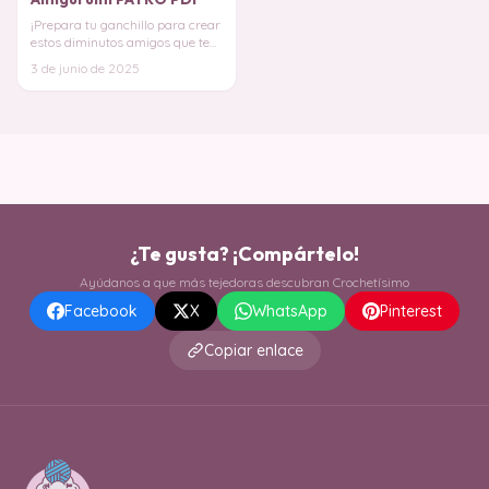
¡Prepara tu ganchillo para crear
estos diminutos amigos que te
acompañarán en tus llaves,
3 de junio de 2025
bolsos o d
¿Te gusta? ¡Compártelo!
Ayúdanos a que más tejedoras descubran Crochetísimo
Facebook
X
WhatsApp
Pinterest
Copiar enlace