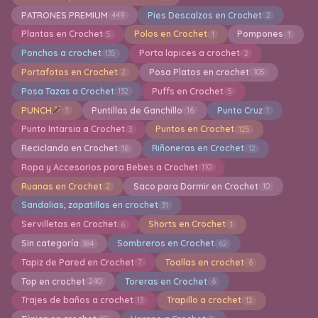
PATRONES PREMIUM
Pies Descalzos en Crochet
449
2
Plantas en Crochet
Polos en Crochet
Pompones
5
1
1
Ponchos a crochet
Porta lapices a crochet
135
2
Portafotos en Crochet
Posa Platos en crochet
2
105
Posa Tazas a Crochet
Puffs en Crochet
132
5
PUNCH
Puntillas de Ganchillo
Punto Cruz
1
16
1
Punto Intarsia a Crochet
Puntos en Crochet
3
125
Reciclando en Crochet
Riñoneras en Crochet
16
12
Ropa y Accesorios para Bebes a Crochet
110
Ruanas en Crochet
Saco para Dormir en Crochet
2
10
Sandalias, zapatillas en crochet
31
Servilletas en Crochet
Shorts en Crochet
6
1
Sin categoría
Sombreros en Crochet
384
62
Tapiz de Pared en Crochet
Toallas en crochet
7
6
Top en crochet
Toreras en Crochet
240
6
Trajes de baños a crochet
Trapillo a crochet
13
12