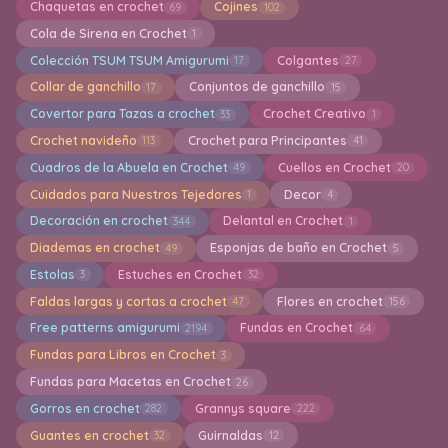
Chaquetas en crochet
Cojines
69
102
Cola de Sirena en Crochet
1
Colección TSUM TSUM Amigurumi
Colgantes
17
27
Collar de ganchillo
Conjuntos de ganchillo
17
15
Covertor para Tazas a crochet
Crochet Creativo
33
1
Crochet navideño
Crochet para Principantes
113
41
Cuadros de la Abuela en Crochet
Cuellos en Crochet
49
20
Cuidados para Nuestros Tejedores
Decor
1
4
Decoración en crochet
Delantal en Crochet
344
1
Diademas en crochet
Esponjas de baño en Crochet
49
5
Estolas
Estuches en Crochet
3
32
Faldas largas y cortas a crochet
Flores en crochet
47
156
Free patterns amigurumi
Fundas en Crochet
2194
64
Fundas para Libros en Crochet
3
Fundas para Macetas en Crochet
26
Gorros en crochet
Grannys square
282
222
Guantes en crochet
Guirnaldas
32
12