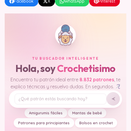
Facebook
X
WhatsApp
Pinterest
TU BUSCADOR INTELIGENTE
Hola, soy
Crochetisimo
Encuentro tu patrón ideal entre
8.832 patrones
, te
explico técnicas y resuelvo dudas. En segundos.
Tu pregunta
Amigurumis fáciles
Mantas de bebé
Patrones para principiantes
Bolsos en crochet