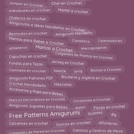
Jumper en Crochet
Chal en Crochet
Mantel a crochet
Individuales en crochet
Chalecos en crochet
Amigurumis e Ideas Navideñas en Crochet
Amigurumi Navideño
Bermudas en crochet
Mantas para Bebes a Crochet
Cazadora
Calentadores
Mantas a Crochet
Marcapaginas
Alfileteros
Colgantes de Plantas en Crochet
Capuchas en crochet
Fundas para Tazas
Jersey en Crochet
Camiseta en crochet
blog
MANTA
Boinas a Crochet
Bisuteria y Joyeria en Crochet
Amigurumi Patrones PDF
Crochet Navidadeño
Mascotas
Accesorios y Ropa para Bebes
Corazones a Crochet
Marcos Decorativos en Crochet
Amigurumi Juguetes para Bebes
Flores en crochet
bolso
Free Patterns Amigurumi
diy
Guantes
Gorros en crochet
Alfombras
Calcetines en crochet
Colgantes de Pared en Crochet
Caminos y Centros de Mesa