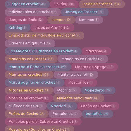
Hogar en crochet
Holiday
Ideas en crochet
41
211
204
Indiviaduales en crochet
Jersey en Crochet
6
118
Juegos de Baño
Jumper
Kimonos
12
10
5
Knitting
Lazos en Crochet
1
2
Limpiadoras de maquillaje en crochet
4
Llaveros Amigurumis
13
Los Mejores 25 Patrones en Crochet
Macrame
4
4
Mandalas en Crochet
Manoplas en Crochet
158
5
Manta para Bebes a crochet
Mantas de Apego
190
112
Mantas en crochet
Mantel a crochet
878
40
Marca paginas en crochet
Mascarillas
11
1
Mitones en Crochet
Mochila
Monederos
30
17
35
Motivos en crochet
Muñecas Amigurumi
85
145
Muñecas de tela
Navidad
Otoño en Cochet
2
112
1
Paños de Cocina
Pantalones
pantuflas
78
9
28
Pañuelos para el Cabello en Crochet
8
Pasadores/Ganchos en Crochet
1