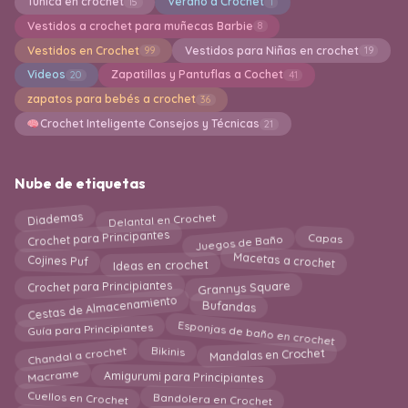
Túnica en crochet
Verano a Crochet
15
1
Vestidos a crochet para muñecas Barbie
8
Vestidos en Crochet
Vestidos para Niñas en crochet
99
19
Videos
Zapatillas y Pantuflas a Cochet
20
41
zapatos para bebés a crochet
36
Crochet Inteligente Consejos y Técnicas
21
Nube de etiquetas
Delantal en Crochet
Diademas
Juegos de Baño
Crochet para Principantes
Capas
Macetas a crochet
Cojines Puf
Ideas en crochet
Crochet para Principiantes
Grannys Square
Cestas de Almacenamiento
Bufandas
Esponjas de baño en crochet
Guía para Principiantes
Chandal a crochet
Mandalas en Crochet
Bikinis
Macrame
Amigurumi para Principiantes
Cuellos en Crochet
Bandolera en Crochet