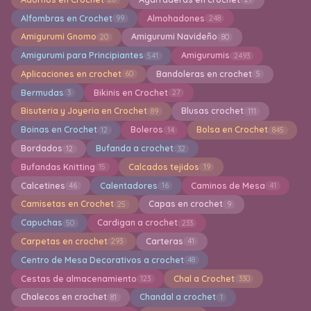
Alfombras en Crochet
Almohadones
99
248
Amigurumi Gnomo
Amigurumi Navideño
20
80
Amigurumi para Principiantes
Amigurumis
541
2493
Aplicaciones en crochet
Bandoleras en crochet
60
5
Bermudas
Bikinis en Crochet
3
27
Bisuteria y Joyeria en Crochet
Blusas crochet
89
111
Boinas en Crochet
Boleros
Bolsa en Crochet
12
14
845
Bordados
Bufanda a crochet
12
32
Bufandas Knitting
Calcados tejidos
15
19
Calcetines
Calentadores
Caminos de Mesa
46
16
41
Camisetas en Crochet
Capas en crochet
25
9
Capuchas
Cardigan a crochet
50
233
Carpetas en crochet
Carteras
293
41
Centro de Mesa Decorativos a crochet
48
Cestas de almacenamiento
Chal a Crochet
123
330
Chalecos en crochet
Chandal a crochet
81
1