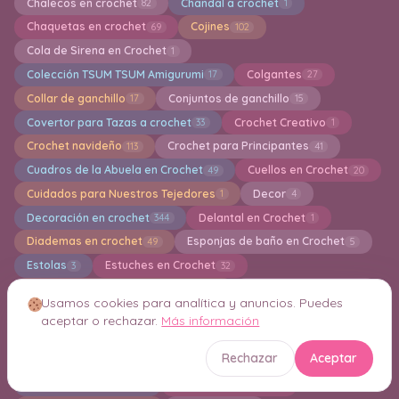
Chalecos en crochet
Chandal a crochet
82
1
Chaquetas en crochet
Cojines
69
102
Cola de Sirena en Crochet
1
Colección TSUM TSUM Amigurumi
Colgantes
17
27
Collar de ganchillo
Conjuntos de ganchillo
17
15
Covertor para Tazas a crochet
Crochet Creativo
33
1
Crochet navideño
Crochet para Principantes
113
41
Cuadros de la Abuela en Crochet
Cuellos en Crochet
49
20
Cuidados para Nuestros Tejedores
Decor
1
4
Decoración en crochet
Delantal en Crochet
344
1
Diademas en crochet
Esponjas de baño en Crochet
49
5
Estolas
Estuches en Crochet
3
32
Faldas largas y cortas a crochet
Flores en crochet
47
156
Usamos cookies para analítica y anuncios. Puedes
Free patterns amigurumi
Fundas en Crochet
2195
64
aceptar o rechazar.
Más información
Fundas para Libros en Crochet
3
Rechazar
Aceptar
Fundas para Macetas en Crochet
26
Gorros en crochet
Grannys square
282
222