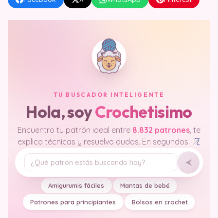
TU BUSCADOR INTELIGENTE
Hola, soy
Crochetisimo
Encuentro tu patrón ideal entre
8.832 patrones
, te
explico técnicas y resuelvo dudas. En segundos.
Tu pregunta
Amigurumis fáciles
Mantas de bebé
Patrones para principiantes
Bolsos en crochet