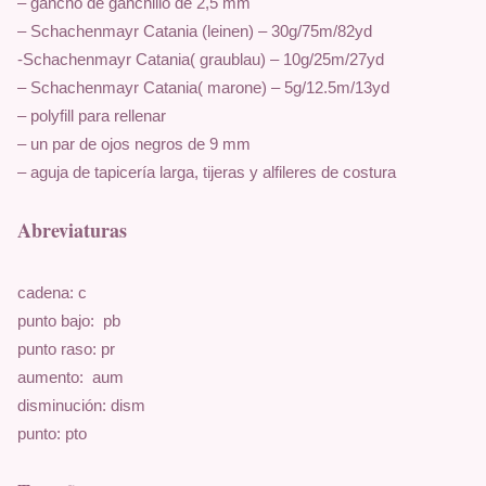
– gancho de ganchillo de 2,5 mm
– Schachenmayr Catania (leinen) – 30g/75m/82yd
-Schachenmayr Catania( graublau) – 10g/25m/27yd
– Schachenmayr Catania( marone) – 5g/12.5m/13yd
– polyfill para rellenar
– un par de ojos negros de 9 mm
– aguja de tapicería larga, tijeras y alfileres de costura
Abreviaturas
cadena: c
punto bajo:  pb
punto raso: pr
aumento:  aum
disminución: dism
punto: pto