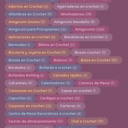
Adornos en Crochet
Agarraderas en crochet
20
21
Alfombras en Crochet
Almohadones
99
248
Amigurumi Gnomo
Amigurumi Navideño
20
80
Amigurumi para Principiantes
Amigurumis
542
2494
Aplicaciones en crochet
Bandoleras en crochet
60
5
Bermudas
Bikinis en Crochet
3
27
Bisuteria y Joyeria en Crochet
Blusas crochet
89
111
Boinas en Crochet
Boleros
Bolsa en Crochet
12
14
845
Bordados
Bufanda a crochet
12
32
Bufandas Knitting
Calcados tejidos
15
19
Calcetines
Calentadores
Caminos de Mesa
46
16
41
Camisetas en Crochet
Capas en crochet
25
9
Capuchas
Cardigan a crochet
50
233
Carpetas en crochet
Carteras
293
41
Centro de Mesa Decorativos a crochet
48
Cestas de almacenamiento
Chal a Crochet
123
330