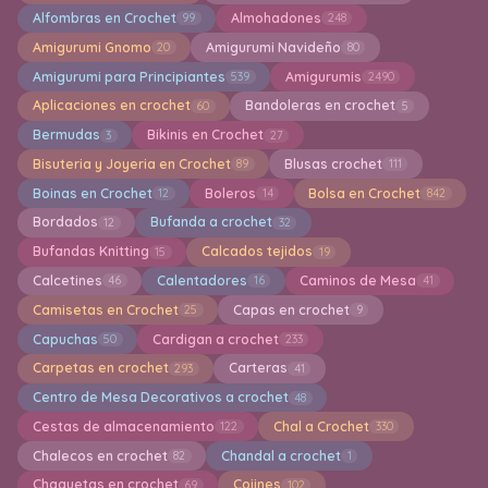
Alfombras en Crochet
Almohadones
99
248
Amigurumi Gnomo
Amigurumi Navideño
20
80
Amigurumi para Principiantes
Amigurumis
539
2490
Aplicaciones en crochet
Bandoleras en crochet
60
5
Bermudas
Bikinis en Crochet
3
27
Bisuteria y Joyeria en Crochet
Blusas crochet
89
111
Boinas en Crochet
Boleros
Bolsa en Crochet
12
14
842
Bordados
Bufanda a crochet
12
32
Bufandas Knitting
Calcados tejidos
15
19
Calcetines
Calentadores
Caminos de Mesa
46
16
41
Camisetas en Crochet
Capas en crochet
25
9
Capuchas
Cardigan a crochet
50
233
Carpetas en crochet
Carteras
293
41
Centro de Mesa Decorativos a crochet
48
Cestas de almacenamiento
Chal a Crochet
122
330
Chalecos en crochet
Chandal a crochet
82
1
Chaquetas en crochet
Cojines
69
102