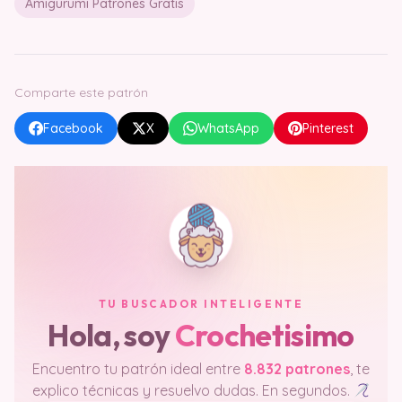
Amigurumi Patrones Gratis
Comparte este patrón
Facebook
X
WhatsApp
Pinterest
TU BUSCADOR INTELIGENTE
Hola, soy
Crochetisimo
Encuentro tu patrón ideal entre
8.832 patrones
, te
explico técnicas y resuelvo dudas. En segundos.