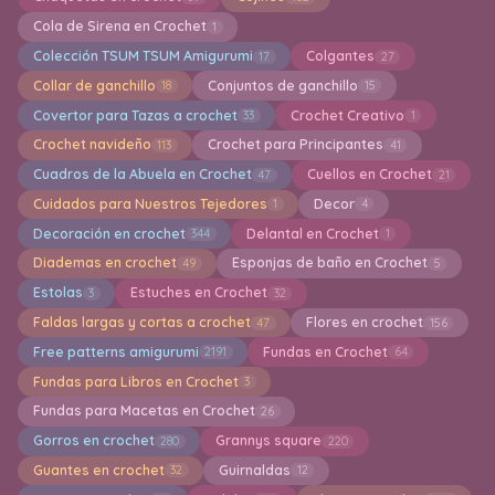
Cola de Sirena en Crochet
1
Colección TSUM TSUM Amigurumi
Colgantes
17
27
Collar de ganchillo
Conjuntos de ganchillo
18
15
Covertor para Tazas a crochet
Crochet Creativo
33
1
Crochet navideño
Crochet para Principantes
113
41
Cuadros de la Abuela en Crochet
Cuellos en Crochet
47
21
Cuidados para Nuestros Tejedores
Decor
1
4
Decoración en crochet
Delantal en Crochet
344
1
Diademas en crochet
Esponjas de baño en Crochet
49
5
Estolas
Estuches en Crochet
3
32
Faldas largas y cortas a crochet
Flores en crochet
47
156
Free patterns amigurumi
Fundas en Crochet
2191
64
Fundas para Libros en Crochet
3
Fundas para Macetas en Crochet
26
Gorros en crochet
Grannys square
280
220
Guantes en crochet
Guirnaldas
32
12