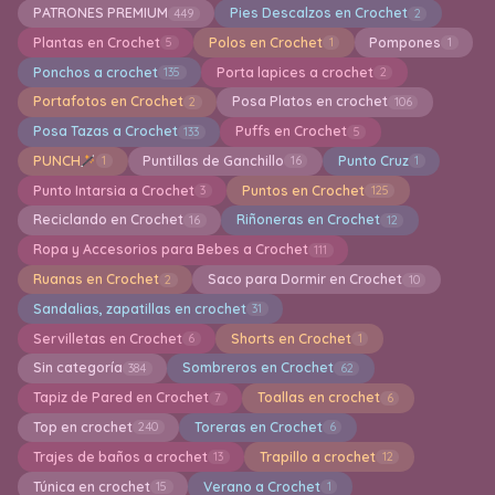
PATRONES PREMIUM
Pies Descalzos en Crochet
449
2
Plantas en Crochet
Polos en Crochet
Pompones
5
1
1
Ponchos a crochet
Porta lapices a crochet
135
2
Portafotos en Crochet
Posa Platos en crochet
2
106
Posa Tazas a Crochet
Puffs en Crochet
133
5
PUNCH
Puntillas de Ganchillo
Punto Cruz
1
16
1
Punto Intarsia a Crochet
Puntos en Crochet
3
125
Reciclando en Crochet
Riñoneras en Crochet
16
12
Ropa y Accesorios para Bebes a Crochet
111
Ruanas en Crochet
Saco para Dormir en Crochet
2
10
Sandalias, zapatillas en crochet
31
Servilletas en Crochet
Shorts en Crochet
6
1
Sin categoría
Sombreros en Crochet
384
62
Tapiz de Pared en Crochet
Toallas en crochet
7
6
Top en crochet
Toreras en Crochet
240
6
Trajes de baños a crochet
Trapillo a crochet
13
12
Túnica en crochet
Verano a Crochet
15
1