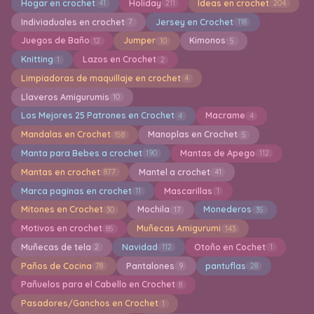
Hogar en crochet
Holiday
Ideas en crochet
41
211
204
Indiviaduales en crochet
Jersey en Crochet
7
118
Juegos de Baño
Jumper
Kimonos
12
10
5
Knitting
Lazos en Crochet
1
2
Limpiadoras de maquillaje en crochet
4
Llaveros Amigurumis
10
Los Mejores 25 Patrones en Crochet
Macrame
4
4
Mandalas en Crochet
Manoplas en Crochet
158
5
Manta para Bebes a crochet
Mantas de Apego
190
112
Mantas en crochet
Mantel a crochet
877
41
Marca paginas en crochet
Mascarillas
11
1
Mitones en Crochet
Mochila
Monederos
30
17
35
Motivos en crochet
Muñecas Amigurumi
85
143
Muñecas de tela
Navidad
Otoño en Cochet
2
112
1
Paños de Cocina
Pantalones
pantuflas
78
9
28
Pañuelos para el Cabello en Crochet
8
Pasadores/Ganchos en Crochet
1