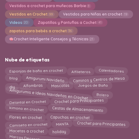
Vestidos a crochet para muñecas Barbie
8
Vestidos en Crochet
Vestidos para Niñas en crochet
99
19
Videos
Zapatillas y Pantuflas a Cochet
20
41
zapatos para bebés a crochet
36
Crochet Inteligente Consejos y Técnicas
21
Nube de etiquetas
Calentadores
Esponjas de baño en crochet
Alfileteros
Amigurumi Navideño
Caminos y Centros de Mesa
blog
Alfombras
Mascotas
Juegos de Baño
diy
Amigurumis e Ideas Navideñas en Crochet
Bolero
Crochet para Principiantes
Delantal en Crochet
kimono en crochet
Cestas de Almacenamiento
Flores en crochet
Capuchas en crochet
Crochet para Principantes
Camiseta en crochet
MANTA
Macetas a crochet
holiday