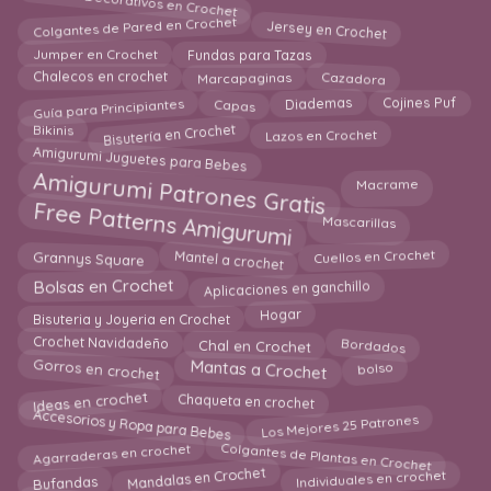
Marcos Decorativos en Crochet
Colgantes de Pared en Crochet
Jersey en Crochet
Jumper en Crochet
Fundas para Tazas
Cazadora
Chalecos en crochet
Marcapaginas
Diademas
Guía para Principiantes
Cojines Puf
Capas
Bisutería en Crochet
Bikinis
Lazos en Crochet
Amigurumi Juguetes para Bebes
Amigurumi Patrones Gratis
Macrame
Free Patterns Amigurumi
Mascarillas
Mantel a crochet
Cuellos en Crochet
Grannys Square
Bolsas en Crochet
Aplicaciones en ganchillo
Hogar
Bisuteria y Joyeria en Crochet
Chal en Crochet
Bordados
Crochet Navidadeño
Mantas a Crochet
Gorros en crochet
bolso
Ideas en crochet
Chaqueta en crochet
Accesorios y Ropa para Bebes
Los Mejores 25 Patrones
Agarraderas en crochet
Colgantes de Plantas en Crochet
Mandalas en Crochet
Individuales en crochet
Bufandas