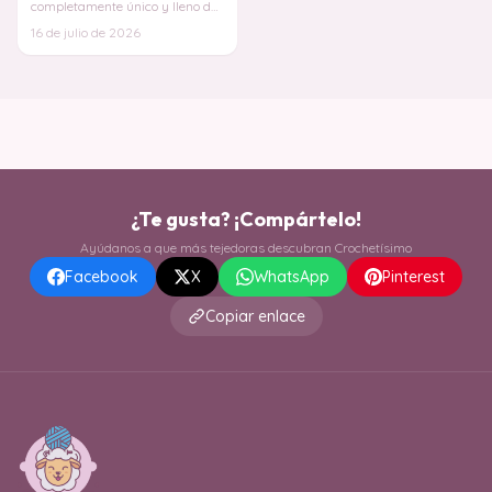
completamente único y lleno de
personalidad que se convertirá
16 de julio de 2026
en el centro
¿Te gusta? ¡Compártelo!
Ayúdanos a que más tejedoras descubran Crochetísimo
Facebook
X
WhatsApp
Pinterest
Copiar enlace