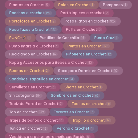
Plantas en Crochet
Polos en Crochet
Pompones
5
1
1
Ponchos a crochet
Porta lapices a crochet
135
2
Portafotos en Crochet
Posa Platos en crochet
2
105
Posa Tazas a Crochet
Puffs en Crochet
132
5
PUNCH
Puntillas de Ganchillo
Punto Cruz
1
16
1
Punto Intarsia a Crochet
Puntos en Crochet
3
125
Reciclando en Crochet
Riñoneras en Crochet
16
12
Ropa y Accesorios para Bebes a Crochet
110
Ruanas en Crochet
Saco para Dormir en Crochet
2
10
Sandalias, zapatillas en crochet
31
Servilletas en Crochet
Shorts en Crochet
6
1
Sin categoría
Sombreros en Crochet
384
62
Tapiz de Pared en Crochet
Toallas en crochet
7
6
Top en crochet
Toreras en Crochet
239
6
Trajes de baños a crochet
Trapillo a crochet
13
12
Túnica en crochet
Verano a Crochet
15
1
Vestidos a crochet para muñecas Barbie
8