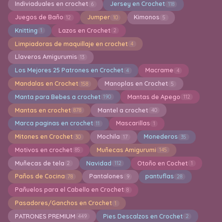
Indiviaduales en crochet
Jersey en Crochet
6
118
Juegos de Baño
Jumper
Kimonos
12
10
5
Knitting
Lazos en Crochet
1
2
Limpiadoras de maquillaje en crochet
4
Llaveros Amigurumis
13
Los Mejores 25 Patrones en Crochet
Macrame
4
4
Mandalas en Crochet
Manoplas en Crochet
158
5
Manta para Bebes a crochet
Mantas de Apego
190
112
Mantas en crochet
Mantel a crochet
878
40
Marca paginas en crochet
Mascarillas
11
1
Mitones en Crochet
Mochila
Monederos
30
17
35
Motivos en crochet
Muñecas Amigurumi
85
145
Muñecas de tela
Navidad
Otoño en Cochet
2
112
1
Paños de Cocina
Pantalones
pantuflas
78
9
28
Pañuelos para el Cabello en Crochet
8
Pasadores/Ganchos en Crochet
1
PATRONES PREMIUM
Pies Descalzos en Crochet
449
2