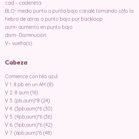
cad – cadeneta
BLO- medio punto o punto bajo canalé tomando sòlo la
hebra de atras o punto bajo por backloop
aum- aumento en punto bajo
dism- Disminuciòn
V– vuelta(s)
Cabeza
Comience con hilo azul.
V 1. 8 pb en un AM (8)
V 2. 8 aum (16)
V 3. (pb,aum)*8 (24)
V 4. (3pb,aum)*6 (30)
V 5. (4pb,aum)*6 (36)
V 6. (5pb,aum)*6 (42)
V 7. (6pb,aum)*6 (48)