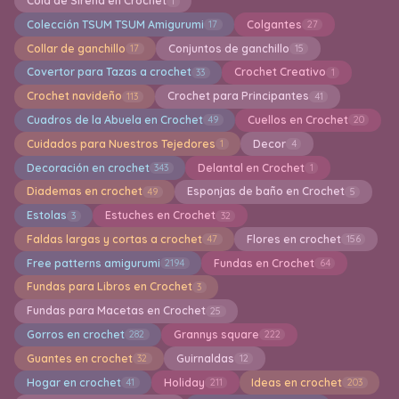
Cola de Sirena en Crochet
1
Colección TSUM TSUM Amigurumi
Colgantes
17
27
Collar de ganchillo
Conjuntos de ganchillo
17
15
Covertor para Tazas a crochet
Crochet Creativo
33
1
Crochet navideño
Crochet para Principantes
113
41
Cuadros de la Abuela en Crochet
Cuellos en Crochet
49
20
Cuidados para Nuestros Tejedores
Decor
1
4
Decoración en crochet
Delantal en Crochet
343
1
Diademas en crochet
Esponjas de baño en Crochet
49
5
Estolas
Estuches en Crochet
3
32
Faldas largas y cortas a crochet
Flores en crochet
47
156
Free patterns amigurumi
Fundas en Crochet
2194
64
Fundas para Libros en Crochet
3
Fundas para Macetas en Crochet
25
Gorros en crochet
Grannys square
282
222
Guantes en crochet
Guirnaldas
32
12
Hogar en crochet
Holiday
Ideas en crochet
41
211
203