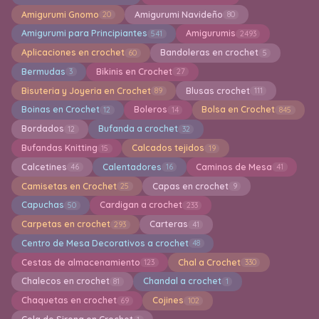
Amigurumi Gnomo
Amigurumi Navideño
20
80
Amigurumi para Principiantes
Amigurumis
541
2493
Aplicaciones en crochet
Bandoleras en crochet
60
5
Bermudas
Bikinis en Crochet
3
27
Bisuteria y Joyeria en Crochet
Blusas crochet
89
111
Boinas en Crochet
Boleros
Bolsa en Crochet
12
14
845
Bordados
Bufanda a crochet
12
32
Bufandas Knitting
Calcados tejidos
15
19
Calcetines
Calentadores
Caminos de Mesa
46
16
41
Camisetas en Crochet
Capas en crochet
25
9
Capuchas
Cardigan a crochet
50
233
Carpetas en crochet
Carteras
293
41
Centro de Mesa Decorativos a crochet
48
Cestas de almacenamiento
Chal a Crochet
123
330
Chalecos en crochet
Chandal a crochet
81
1
Chaquetas en crochet
Cojines
69
102