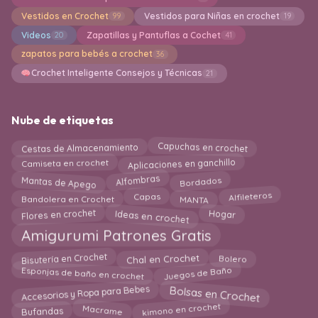
Vestidos en Crochet
Vestidos para Niñas en crochet
99
19
Videos
Zapatillas y Pantuflas a Cochet
20
41
zapatos para bebés a crochet
36
Crochet Inteligente Consejos y Técnicas
21
Nube de etiquetas
Cestas de Almacenamiento
Capuchas en crochet
Aplicaciones en ganchillo
Camiseta en crochet
Bordados
Mantas de Apego
Alfombras
Alfileteros
Bandolera en Crochet
MANTA
Capas
Ideas en crochet
Flores en crochet
Hogar
Amigurumi Patrones Gratis
Bisutería en Crochet
Bolero
Chal en Crochet
Juegos de Baño
Esponjas de baño en crochet
Accesorios y Ropa para Bebes
Bolsas en Crochet
kimono en crochet
Macrame
Bufandas