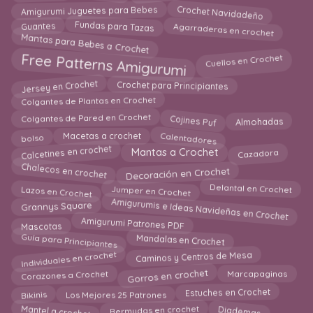
Crochet Navidadeño
Amigurumi Juguetes para Bebes
Agarraderas en crochet
Guantes
Fundas para Tazas
Mantas para Bebes a Crochet
Free Patterns Amigurumi
Cuellos en Crochet
Jersey en Crochet
Crochet para Principiantes
Colgantes de Plantas en Crochet
Cojines Puf
Colgantes de Pared en Crochet
Almohadas
Calentadores
Macetas a crochet
bolso
Calcetines en crochet
Mantas a Crochet
Cazadora
Chalecos en crochet
Decoración en Crochet
Jumper en Crochet
Lazos en Crochet
Delantal en Crochet
Amigurumis e Ideas Navideñas en Crochet
Grannys Square
Amigurumi Patrones PDF
Mascotas
Guía para Principiantes
Mandalas en Crochet
Caminos y Centros de Mesa
Individuales en crochet
Gorros en crochet
Corazones a Crochet
Marcapaginas
Bikinis
Estuches en Crochet
Los Mejores 25 Patrones
Mantel a crochet
Diademas
Bermudas en crochet