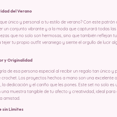
idad del Verano
oque único y personal a tu estilo de verano? Con este patrón d
jer un conjunto vibrante y a la moda que capturará todas la
iezas que no solo son hermosas, sino que también reflejan tu 
 a tejer tu propio outfit veraniego y siente el orgullo de luci
r y Originalidad
gría de esa persona especial al recibir un regalo tan único y
de crochet. Los proyectos hechos a mano son una excelente 
 la dedicación y el cariño que les pones. Este set no solo es 
n una muestra tangible de tu afecto y creatividad, ideal para
a amistad.
e sin Límites