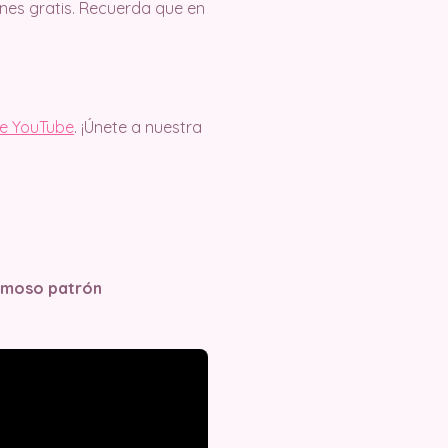
es gratis. Recuerda que en
de YouTube
. ¡Únete a nuestra
ermoso patrón