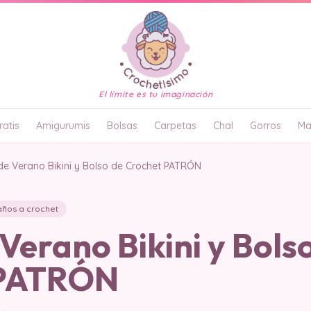
El límite es tu imaginación
atis
Amigurumis
Bolsas
Carpetas
Chal
Gorros
Ma
 de Verano Bikini y Bolso de Crochet PATRÓN
años a crochet
 Verano Bikini y Bols
 PATRÓN