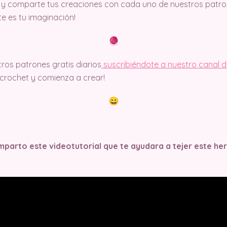
y comparte tus creaciones con cada uno de nuestros patron
ite es tu imaginación!
ros patrones gratis diarios
suscribiéndote a nuestro canal 
rochet y comienza a crear!
parto este videotutorial que te ayudara a tejer este h