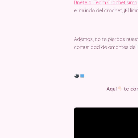
Únete al Team Crochetisimo
el mundo del crochet, ¡El lím
Además, no te pierdas nuest
comunidad de amantes del c
Aquí
te com