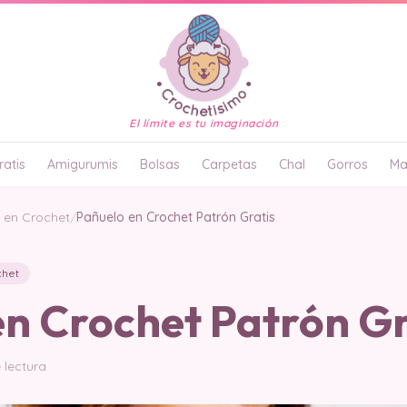
El límite es tu imaginación
atis
Amigurumis
Bolsas
Carpetas
Chal
Gorros
Ma
o en Crochet
/
Pañuelo en Crochet Patrón Gratis
chet
en Crochet Patrón Gr
 lectura