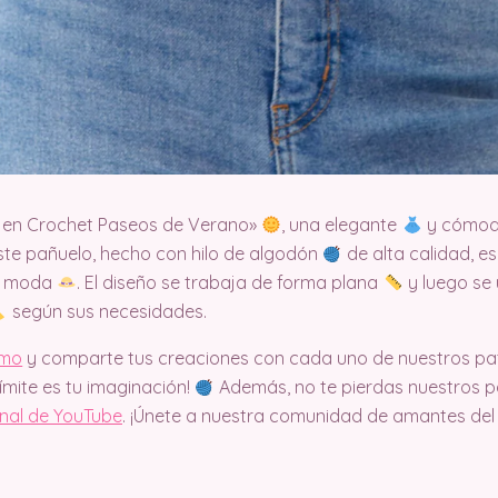
 en Crochet Paseos de Verano»
, una elegante
y cómo
ste pañuelo, hecho con hilo de algodón
de alta calidad, e
a moda
. El diseño se trabaja de forma plana
y luego se 
según sus necesidades.
imo
y comparte tus creaciones con cada uno de nuestros pat
límite es tu imaginación!
Además, no te pierdas nuestros pa
anal de YouTube
. ¡Únete a nuestra comunidad de amantes del