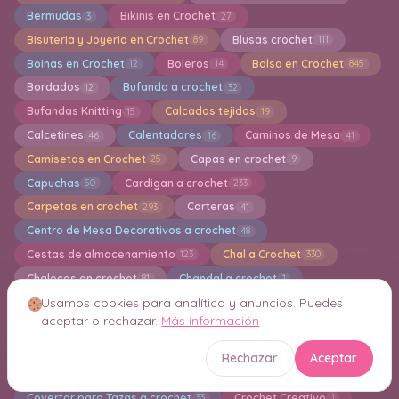
Bermudas
Bikinis en Crochet
3
27
Bisuteria y Joyeria en Crochet
Blusas crochet
89
111
Boinas en Crochet
Boleros
Bolsa en Crochet
12
14
845
Bordados
Bufanda a crochet
12
32
Bufandas Knitting
Calcados tejidos
15
19
Calcetines
Calentadores
Caminos de Mesa
46
16
41
Camisetas en Crochet
Capas en crochet
25
9
Capuchas
Cardigan a crochet
50
233
Carpetas en crochet
Carteras
293
41
Centro de Mesa Decorativos a crochet
48
Cestas de almacenamiento
Chal a Crochet
123
330
Chalecos en crochet
Chandal a crochet
81
1
Usamos cookies para analítica y anuncios. Puedes
Chaquetas en crochet
Cojines
69
102
aceptar o rechazar.
Más información
Cola de Sirena en Crochet
1
Colección TSUM TSUM Amigurumi
Colgantes
17
27
Rechazar
Aceptar
Collar de ganchillo
Conjuntos de ganchillo
17
15
Covertor para Tazas a crochet
Crochet Creativo
33
1