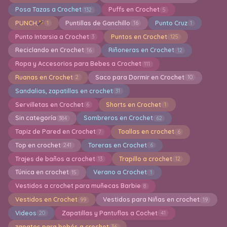
Posa Tazas a Crochet
Puffs en Crochet
132
5
PUNCH
Puntillas de Ganchillo
Punto Cruz
1
16
1
Punto Intarsia a Crochet
Puntos en Crochet
3
125
Reciclando en Crochet
Riñoneras en Crochet
16
12
Ropa y Accesorios para Bebes a Crochet
111
Ruanas en Crochet
Saco para Dormir en Crochet
2
10
Sandalias, zapatillas en crochet
31
Servilletas en Crochet
Shorts en Crochet
6
1
Sin categoría
Sombreros en Crochet
384
62
Tapiz de Pared en Crochet
Toallas en crochet
7
6
Top en crochet
Toreras en Crochet
241
6
Trajes de baños a crochet
Trapillo a crochet
13
12
Túnica en crochet
Verano a Crochet
15
1
Vestidos a crochet para muñecas Barbie
8
Vestidos en Crochet
Vestidos para Niñas en crochet
99
19
Videos
Zapatillas y Pantuflas a Cochet
20
41
zapatos para bebés a crochet
36