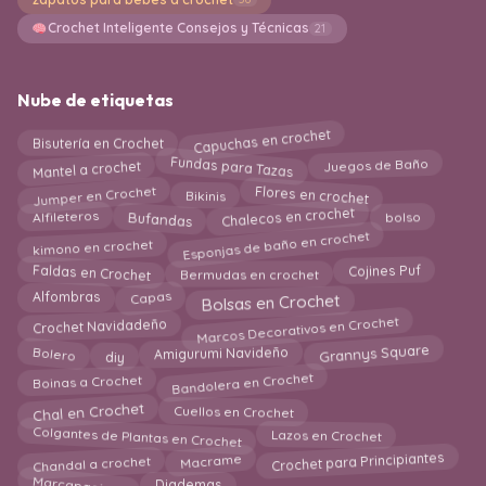
Crochet Inteligente Consejos y Técnicas
21
Nube de etiquetas
Capuchas en crochet
Bisutería en Crochet
Fundas para Tazas
Mantel a crochet
Juegos de Baño
Jumper en Crochet
Flores en crochet
Bikinis
Chalecos en crochet
Alfileteros
Bufandas
bolso
Esponjas de baño en crochet
kimono en crochet
Faldas en Crochet
Cojines Puf
Bermudas en crochet
Capas
Alfombras
Bolsas en Crochet
Marcos Decorativos en Crochet
Crochet Navidadeño
Amigurumi Navideño
Grannys Square
diy
Bolero
Bandolera en Crochet
Boinas a Crochet
Chal en Crochet
Cuellos en Crochet
Colgantes de Plantas en Crochet
Lazos en Crochet
Crochet para Principiantes
Macrame
Chandal a crochet