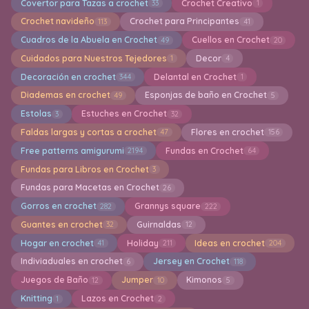
Covertor para Tazas a crochet
Crochet Creativo
33
1
Crochet navideño
Crochet para Principantes
113
41
Cuadros de la Abuela en Crochet
Cuellos en Crochet
49
20
Cuidados para Nuestros Tejedores
Decor
1
4
Decoración en crochet
Delantal en Crochet
344
1
Diademas en crochet
Esponjas de baño en Crochet
49
5
Estolas
Estuches en Crochet
3
32
Faldas largas y cortas a crochet
Flores en crochet
47
156
Free patterns amigurumi
Fundas en Crochet
2194
64
Fundas para Libros en Crochet
3
Fundas para Macetas en Crochet
26
Gorros en crochet
Grannys square
282
222
Guantes en crochet
Guirnaldas
32
12
Hogar en crochet
Holiday
Ideas en crochet
41
211
204
Indiviaduales en crochet
Jersey en Crochet
6
118
Juegos de Baño
Jumper
Kimonos
12
10
5
Knitting
Lazos en Crochet
1
2