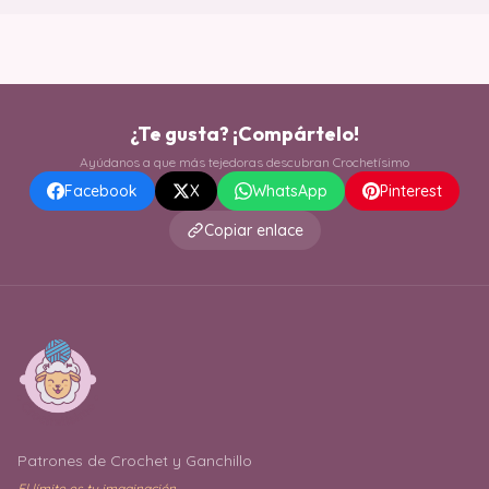
¿Te gusta? ¡Compártelo!
Ayúdanos a que más tejedoras descubran Crochetísimo
Facebook
X
WhatsApp
Pinterest
Copiar enlace
Patrones de Crochet y Ganchillo
El límite es tu imaginación