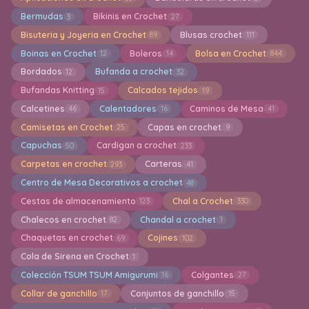
Bermudas
Bikinis en Crochet
3
27
Bisuteria y Joyeria en Crochet
Blusas crochet
89
111
Boinas en Crochet
Boleros
Bolsa en Crochet
12
14
844
Bordados
Bufanda a crochet
12
32
Bufandas Knitting
Calcados tejidos
15
19
Calcetines
Calentadores
Caminos de Mesa
46
16
41
Camisetas en Crochet
Capas en crochet
25
9
Capuchas
Cardigan a crochet
50
233
Carpetas en crochet
Carteras
293
41
Centro de Mesa Decorativos a crochet
48
Cestas de almacenamiento
Chal a Crochet
123
330
Chalecos en crochet
Chandal a crochet
82
1
Chaquetas en crochet
Cojines
69
102
Cola de Sirena en Crochet
1
Colección TSUM TSUM Amigurumi
Colgantes
16
27
Collar de ganchillo
Conjuntos de ganchillo
17
15