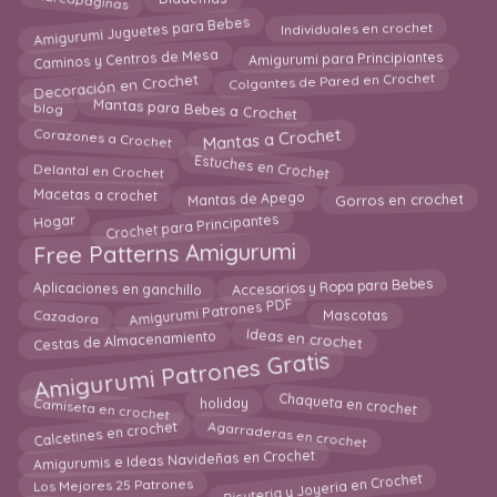
Marcapaginas
Diademas
Amigurumi Juguetes para Bebes
Individuales en crochet
Caminos y Centros de Mesa
Amigurumi para Principiantes
Decoración en Crochet
Colgantes de Pared en Crochet
Mantas para Bebes a Crochet
blog
Mantas a Crochet
Corazones a Crochet
Estuches en Crochet
Delantal en Crochet
Mantas de Apego
Macetas a crochet
Gorros en crochet
Crochet para Principantes
Hogar
Free Patterns Amigurumi
Aplicaciones en ganchillo
Accesorios y Ropa para Bebes
Amigurumi Patrones PDF
Cazadora
Mascotas
Ideas en crochet
Cestas de Almacenamiento
Amigurumi Patrones Gratis
Chaqueta en crochet
Camiseta en crochet
holiday
Calcetines en crochet
Agarraderas en crochet
Amigurumis e Ideas Navideñas en Crochet
Bisuteria y Joyeria en Crochet
Los Mejores 25 Patrones