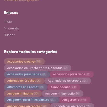
Enlaces
Inicio
Mi cuenta
Buscar
Explora todas las categorías
Accesorios crochet
319
Accesorios en Crochet para Mascotas
57
Accesorios para bebes
Accesorios para niñas
62
61
Adornos en Crochet
Agarraderas en crochet
20
21
Alfombras en Crochet
Almohadones
99
248
Amigurumi Gnomo
Amigurumi Navideño
20
80
Amigurumi para Principiantes
Amigurumis
541
2493
Aplicaciones en crochet
Bandoleras en crochet
60
5