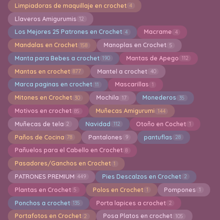
Limpiadoras de maquillaje en crochet
4
Llaveros Amigurumis
12
Los Mejores 25 Patrones en Crochet
Macrame
4
4
Mandalas en Crochet
Manoplas en Crochet
158
5
Manta para Bebes a crochet
Mantas de Apego
190
112
Mantas en crochet
Mantel a crochet
877
40
Marca paginas en crochet
Mascarillas
11
1
Mitones en Crochet
Mochila
Monederos
30
17
35
Motivos en crochet
Muñecas Amigurumi
85
144
Muñecas de tela
Navidad
Otoño en Cochet
2
112
1
Paños de Cocina
Pantalones
pantuflas
78
9
28
Pañuelos para el Cabello en Crochet
8
Pasadores/Ganchos en Crochet
1
PATRONES PREMIUM
Pies Descalzos en Crochet
449
2
Plantas en Crochet
Polos en Crochet
Pompones
5
1
1
Ponchos a crochet
Porta lapices a crochet
135
2
Portafotos en Crochet
Posa Platos en crochet
2
105