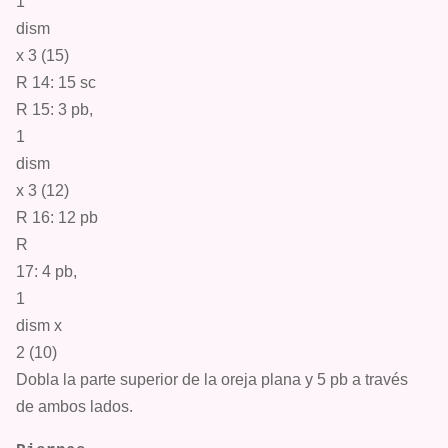
1
dism
x 3 (15)
R 14: 15 sc
R 15: 3
pb
,
1
dism
x 3 (12)
R 16: 12
pb
R
17: 4
pb
,
1
dism
x
2 (10)
Dobla la parte superior de la oreja plana y 5 pb a través
de ambos lados.