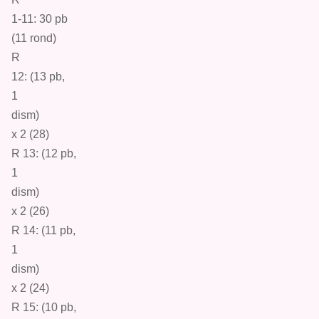
1-11: 30
pb
(11 ro
nd
)
R
12: (13
pb
,
1
dism
)
x 2 (28)
R 13: (12
pb
,
1
dism
)
x 2 (26)
R 14: (11
pb
,
1
d
ism
)
x 2 (24)
R 15: (10
pb
,