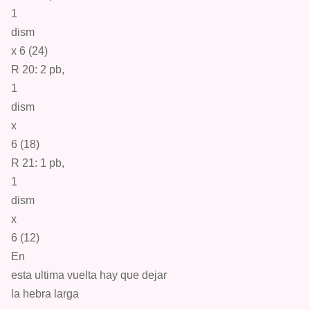
1
d
ism
x 6 (24)
R 20: 2
pb
,
1
d
ism
x
6 (18)
R 21: 1
pb
,
1
d
ism
x
6 (12)
En
esta ultima vuelta hay que
deja
r
la hebra
larga