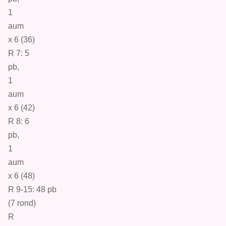
1
aum
x 6 (36)
R 7:
5
pb
,
1
aum
x 6 (42)
R 8:
6
pb
,
1
aum
x 6 (48)
R 9-15: 48
pb
(7
r
ond)
R