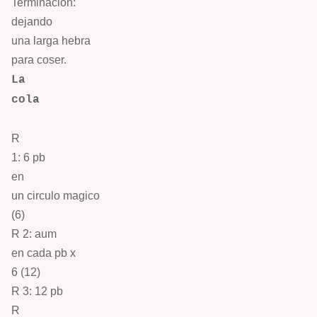
Terminación:
dejando
una larga
hebra
para coser.
La
cola
R
1: 6
pb
en
un circulo magico
(6)
R 2:
aum
en cada pb
x
6 (12)
R 3: 12
pb
R