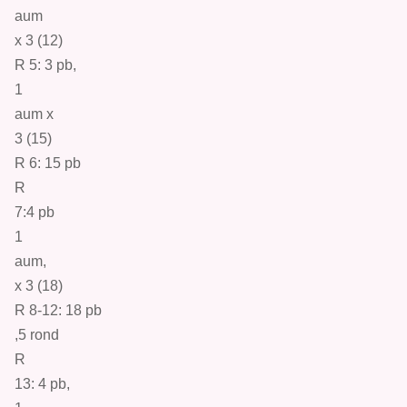
aum
x 3 (12)
R 5: 3
pb
,
1
aum
x
3 (15)
R 6: 15
pb
R
7:4
pb
1
aum
,
x 3 (18)
R 8-12: 18
pb
,5 r
ond
R
13: 4
pb
,