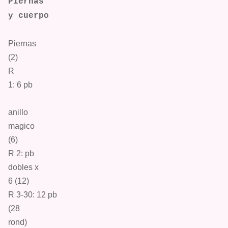
Piernas
y cuerpo
Piernas
(
2)
R
1: 6
pb
anillo
magico
(6)
R 2:
pb
dobles
x
6 (12)
R 3-30: 12
pb
(28
r
ond
)