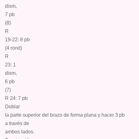
d
ism
,
7
pb
(8)
R
19-22: 8
pb
(4 ro
nd
)
R
23:
1
d
ism
,
6
pb
(7)
R 24: 7
pb
Doblar
la parte superior del brazo de forma plana y hacer 3
pb
a través de
ambos lados.