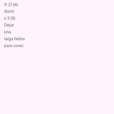
4: (2
pb
,
dism
)
x 3 (9)
D
eja
r
una
larga
hebra
para coser.