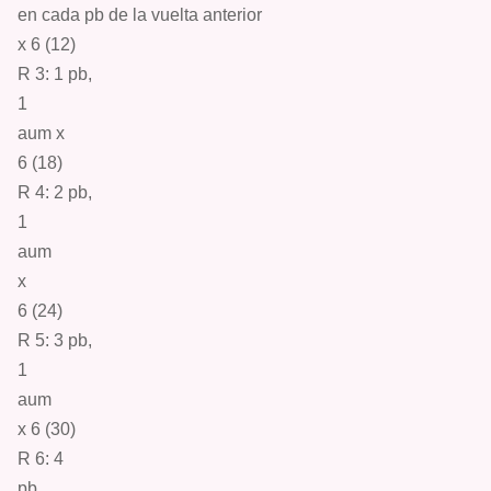
en cada pb de la vuelta anterior
x 6 (12)
R 3: 1
pb
,
1
aum
x
6 (18)
R 4: 2
pb,
1
aum
x
6 (24)
R 5: 3
pb
,
1
aum
x 6 (30)
R 6:
4
pb
,