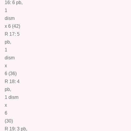
16: 6
pb
,
1
d
ism
x 6 (42)
R 17:
5
pb
,
1
d
ism
x
6 (36)
R 18:
4
pb,
1 dism
x
6
(30)
R 19: 3
pb
,