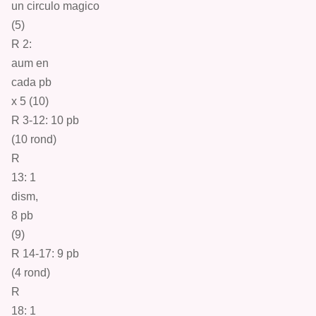
un circulo magico
(5)
R 2:
aum
en
cada pb
x 5 (10)
R 3-12: 10
pb
(10 r
ond
)
R
13:
1
dism,
8
pb
(9)
R 14-17: 9
pb
(4 ro
nd
)
R
18:
1