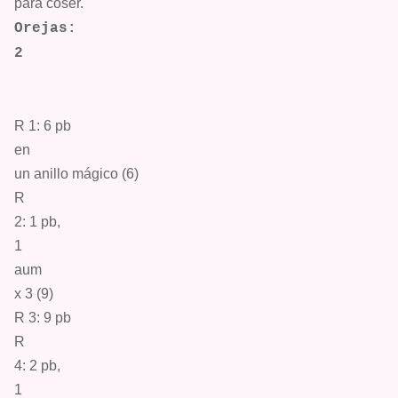
para coser.
Orejas:
2
R 1: 6
pb
en
un anillo mágico
(6)
R
2: 1
pb
,
1
aum
x 3 (9)
R 3: 9
pb
R
4: 2
pb
,
1