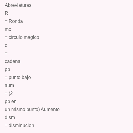
Abreviaturas
R
=
Ronda
mc
= círculo mágico
c
=
cadena
pb
= punto bajo
aum
=
(
2
pb
en
un mismo punto) Aumento
dism
=
disminucion