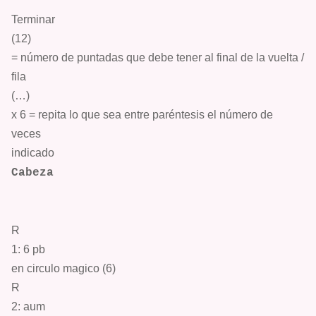
T
erminar
(12)
= número de puntadas que debe tener al final de la vuelta /
fila
(…)
x 6 = repita lo que sea entre paréntesis el número de
veces
indicado
Cabeza
R
1: 6
pb
en circulo magico
(6)
R
2:
aum