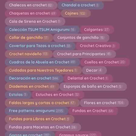
Chalecos en crochet
Chandal a crochet
82
1
Chaquetas en crochet
Cojines
69
102
Cola de Sirena en Crochet
1
Colección TSUM TSUM Amigurumi
Colgantes
16
27
Collar de ganchillo
Conjuntos de ganchillo
17
15
Covertor para Tazas a crochet
Crochet Creativo
33
1
Crochet navideño
Crochet para Principantes
113
41
Cuadros de la Abuela en Crochet
Cuellos en Crochet
49
20
Cuidados para Nuestros Tejedores
Decor
1
4
Decoración en crochet
Delantal en Crochet
344
1
Diademas en crochet
Esponjas de baño en Crochet
49
5
Estolas
Estuches en Crochet
3
32
Faldas largas y cortas a crochet
Flores en crochet
47
156
Free patterns amigurumi
Fundas en Crochet
2193
64
Fundas para Libros en Crochet
3
Fundas para Macetas en Crochet
26
Gorros en crochet
Grannys square
282
222