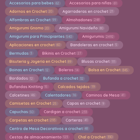
Accesorios para bebes
Accesorios para niñas
62
61
Adornos en Crochet
Agarraderas en crochet
20
21
Alfombras en Crochet
Almohadones
99
248
Amigurumi Gnomo
Amigurumi Navideño
20
80
Amigurumi para Principiantes
Amigurumis
540
2492
Aplicaciones en crochet
Bandoleras en crochet
60
5
Bermudas
Bikinis en Crochet
3
27
Bisuteria y Joyeria en Crochet
Blusas crochet
89
111
Boinas en Crochet
Boleros
Bolsa en Crochet
12
14
845
Bordados
Bufanda a crochet
12
32
Bufandas Knitting
Calcados tejidos
15
19
Calcetines
Calentadores
Caminos de Mesa
46
16
41
Camisetas en Crochet
Capas en crochet
25
9
Capuchas
Cardigan a crochet
50
233
Carpetas en crochet
Carteras
293
41
Centro de Mesa Decorativos a crochet
48
Cestas de almacenamiento
Chal a Crochet
123
330