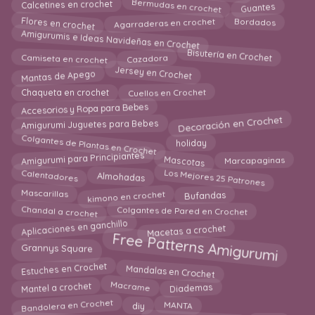
Bermudas en crochet
Calcetines en crochet
Guantes
Flores en crochet
Bordados
Agarraderas en crochet
Amigurumis e Ideas Navideñas en Crochet
Bisutería en Crochet
Camiseta en crochet
Cazadora
Jersey en Crochet
Mantas de Apego
Cuellos en Crochet
Chaqueta en crochet
Accesorios y Ropa para Bebes
Decoración en Crochet
Amigurumi Juguetes para Bebes
Colgantes de Plantas en Crochet
holiday
Amigurumi para Principiantes
Marcapaginas
Mascotas
Los Mejores 25 Patrones
Calentadores
Almohadas
kimono en crochet
Mascarillas
Bufandas
Chandal a crochet
Colgantes de Pared en Crochet
Aplicaciones en ganchillo
Macetas a crochet
Free Patterns Amigurumi
Grannys Square
Estuches en Crochet
Mandalas en Crochet
Macrame
Mantel a crochet
Diademas
Bandolera en Crochet
MANTA
diy