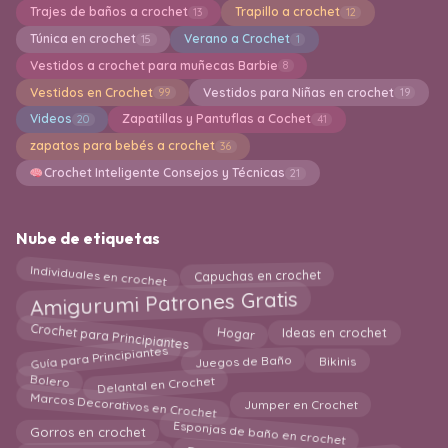
Trajes de baños a crochet
Trapillo a crochet
13
12
Túnica en crochet
Verano a Crochet
15
1
Vestidos a crochet para muñecas Barbie
8
Vestidos en Crochet
Vestidos para Niñas en crochet
99
19
Videos
Zapatillas y Pantuflas a Cochet
20
41
zapatos para bebés a crochet
36
Crochet Inteligente Consejos y Técnicas
21
Nube de etiquetas
Individuales en crochet
Capuchas en crochet
Amigurumi Patrones Gratis
Crochet para Principiantes
Hogar
Ideas en crochet
Guía para Principiantes
Juegos de Baño
Bikinis
Bolero
Delantal en Crochet
Marcos Decorativos en Crochet
Jumper en Crochet
Esponjas de baño en crochet
Gorros en crochet