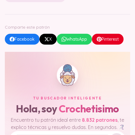
Comparte este patrón
Facebook
X
WhatsApp
Pinterest
TU BUSCADOR INTELIGENTE
Hola, soy
Crochetisimo
Encuentro tu patrón ideal entre
8.832 patrones
, te
explico técnicas y resuelvo dudas. En segundos.