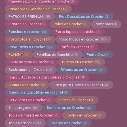
Pañuelos para el Cabello en Crochet
8
Pasadores/Ganchos en Crochet
1
PATRONES PREMIUM
Pies Descalzos en Crochet
449
2
Plantas en Crochet
Polos en Crochet
Pompones
5
1
1
Ponchos a crochet
Porta lapices a crochet
135
2
Portafotos en Crochet
Posa Platos en crochet
2
105
Posa Tazas a Crochet
Puffs en Crochet
132
5
PUNCH
Puntillas de Ganchillo
Punto Cruz
1
16
1
Punto Intarsia a Crochet
Puntos en Crochet
3
125
Reciclando en Crochet
Riñoneras en Crochet
16
12
Ropa y Accesorios para Bebes a Crochet
111
Ruanas en Crochet
Saco para Dormir en Crochet
2
10
Sandalias, zapatillas en crochet
31
Servilletas en Crochet
Shorts en Crochet
6
1
Sin categoría
Sombreros en Crochet
384
62
Tapiz de Pared en Crochet
Toallas en crochet
7
6
Top en crochet
Toreras en Crochet
240
6