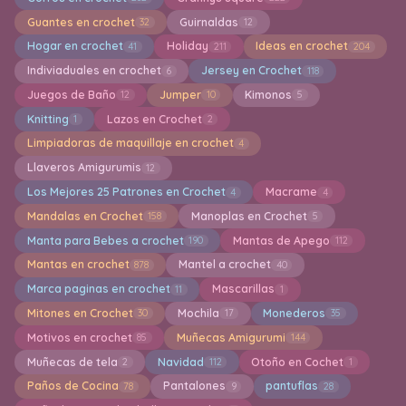
Guantes en crochet
Guirnaldas
32
12
Hogar en crochet
Holiday
Ideas en crochet
41
211
204
Indiviaduales en crochet
Jersey en Crochet
6
118
Juegos de Baño
Jumper
Kimonos
12
10
5
Knitting
Lazos en Crochet
1
2
Limpiadoras de maquillaje en crochet
4
Llaveros Amigurumis
12
Los Mejores 25 Patrones en Crochet
Macrame
4
4
Mandalas en Crochet
Manoplas en Crochet
158
5
Manta para Bebes a crochet
Mantas de Apego
190
112
Mantas en crochet
Mantel a crochet
878
40
Marca paginas en crochet
Mascarillas
11
1
Mitones en Crochet
Mochila
Monederos
30
17
35
Motivos en crochet
Muñecas Amigurumi
85
144
Muñecas de tela
Navidad
Otoño en Cochet
2
112
1
Paños de Cocina
Pantalones
pantuflas
78
9
28