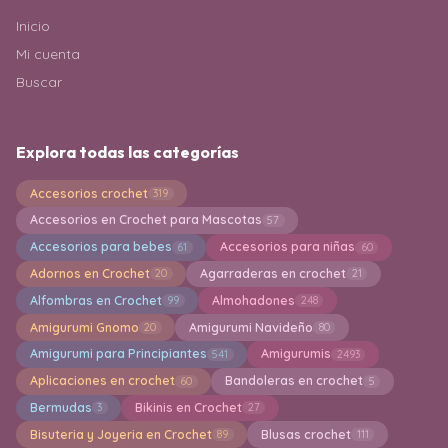
Inicio
Mi cuenta
Buscar
Explora todas las categorías
Accesorios crochet
319
Accesorios en Crochet para Mascotas
57
Accesorios para bebes
Accesorios para niñas
61
60
Adornos en Crochet
Agarraderas en crochet
20
21
Alfombras en Crochet
Almohadones
99
248
Amigurumi Gnomo
Amigurumi Navideño
20
80
Amigurumi para Principiantes
Amigurumis
541
2493
Aplicaciones en crochet
Bandoleras en crochet
60
5
Bermudas
Bikinis en Crochet
3
27
Bisuteria y Joyeria en Crochet
Blusas crochet
89
111