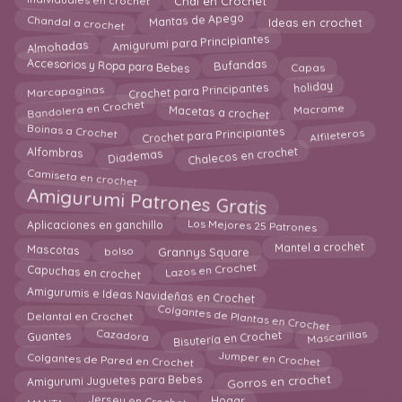
Mantas de Apego
Ideas en crochet
Chandal a crochet
Amigurumi para Principiantes
Almohadas
Accesorios y Ropa para Bebes
Capas
Bufandas
Crochet para Principantes
Marcapaginas
holiday
Bandolera en Crochet
Macetas a crochet
Macrame
Alfileteros
Crochet para Principiantes
Boinas a Crochet
Diademas
Chalecos en crochet
Alfombras
Camiseta en crochet
Amigurumi Patrones Gratis
Los Mejores 25 Patrones
Aplicaciones en ganchillo
Grannys Square
Mantel a crochet
Mascotas
bolso
Lazos en Crochet
Capuchas en crochet
Amigurumis e Ideas Navideñas en Crochet
Colgantes de Plantas en Crochet
Delantal en Crochet
Mascarillas
Bisutería en Crochet
Cazadora
Guantes
Colgantes de Pared en Crochet
Jumper en Crochet
Gorros en crochet
Amigurumi Juguetes para Bebes