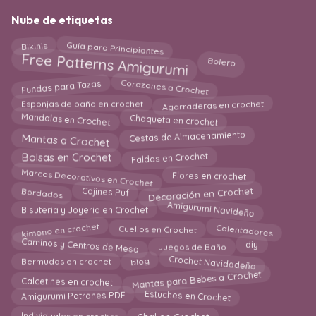
Nube de etiquetas
Guía para Principiantes
Bikinis
Free Patterns Amigurumi
Bolero
Fundas para Tazas
Corazones a Crochet
Agarraderas en crochet
Esponjas de baño en crochet
Mandalas en Crochet
Chaqueta en crochet
Mantas a Crochet
Cestas de Almacenamiento
Faldas en Crochet
Bolsas en Crochet
Marcos Decorativos en Crochet
Flores en crochet
Decoración en Crochet
Bordados
Cojines Puf
Amigurumi Navideño
Bisuteria y Joyeria en Crochet
Calentadores
kimono en crochet
Cuellos en Crochet
Caminos y Centros de Mesa
Juegos de Baño
diy
Crochet Navidadeño
blog
Bermudas en crochet
Mantas para Bebes a Crochet
Calcetines en crochet
Estuches en Crochet
Amigurumi Patrones PDF
Individuales en crochet
Chal en Crochet