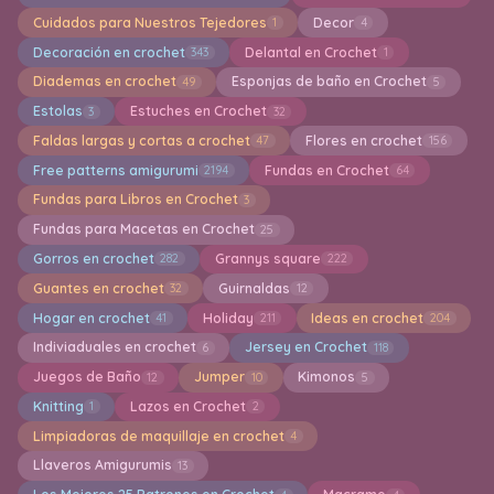
Cuidados para Nuestros Tejedores
Decor
1
4
Decoración en crochet
Delantal en Crochet
343
1
Diademas en crochet
Esponjas de baño en Crochet
49
5
Estolas
Estuches en Crochet
3
32
Faldas largas y cortas a crochet
Flores en crochet
47
156
Free patterns amigurumi
Fundas en Crochet
2194
64
Fundas para Libros en Crochet
3
Fundas para Macetas en Crochet
25
Gorros en crochet
Grannys square
282
222
Guantes en crochet
Guirnaldas
32
12
Hogar en crochet
Holiday
Ideas en crochet
41
211
204
Indiviaduales en crochet
Jersey en Crochet
6
118
Juegos de Baño
Jumper
Kimonos
12
10
5
Knitting
Lazos en Crochet
1
2
Limpiadoras de maquillaje en crochet
4
Llaveros Amigurumis
13