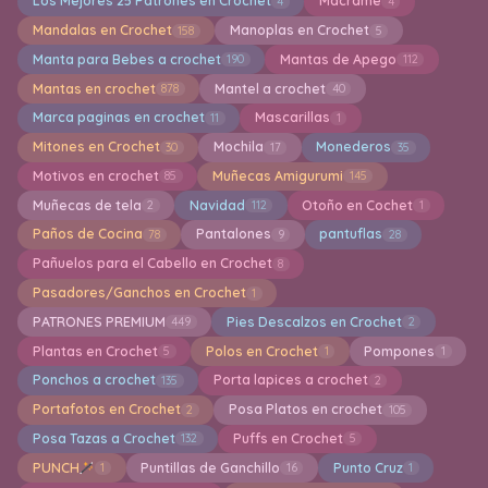
Los Mejores 25 Patrones en Crochet
Macrame
4
4
Mandalas en Crochet
Manoplas en Crochet
158
5
Manta para Bebes a crochet
Mantas de Apego
190
112
Mantas en crochet
Mantel a crochet
878
40
Marca paginas en crochet
Mascarillas
11
1
Mitones en Crochet
Mochila
Monederos
30
17
35
Motivos en crochet
Muñecas Amigurumi
85
145
Muñecas de tela
Navidad
Otoño en Cochet
2
112
1
Paños de Cocina
Pantalones
pantuflas
78
9
28
Pañuelos para el Cabello en Crochet
8
Pasadores/Ganchos en Crochet
1
PATRONES PREMIUM
Pies Descalzos en Crochet
449
2
Plantas en Crochet
Polos en Crochet
Pompones
5
1
1
Ponchos a crochet
Porta lapices a crochet
135
2
Portafotos en Crochet
Posa Platos en crochet
2
105
Posa Tazas a Crochet
Puffs en Crochet
132
5
PUNCH
Puntillas de Ganchillo
Punto Cruz
1
16
1