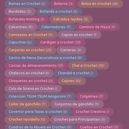
Boinas en Crochet
Boleros
Bolsa en Crochet
12
14
845
Bordados
Bufanda a crochet
12
32
Bufandas Knitting
Calcados tejidos
15
19
Calcetines
Calentadores
Caminos de Mesa
46
16
41
Camisetas en Crochet
Capas en crochet
25
9
Capuchas
Cardigan a crochet
50
233
Carpetas en crochet
Carteras
293
41
Centro de Mesa Decorativos a crochet
48
Cestas de almacenamiento
Chal a Crochet
123
330
Chalecos en crochet
Chandal a crochet
81
1
Chaquetas en crochet
Cojines
69
102
Cola de Sirena en Crochet
1
Colección TSUM TSUM Amigurumi
Colgantes
17
27
Collar de ganchillo
Conjuntos de ganchillo
17
15
Covertor para Tazas a crochet
Crochet Creativo
33
1
Crochet navideño
Crochet para Principantes
113
41
Cuadros de la Abuela en Crochet
Cuellos en Crochet
49
20