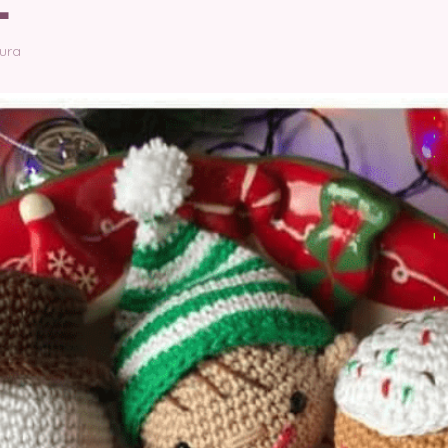
L
tura