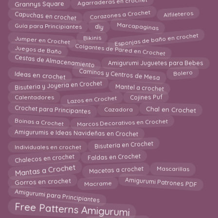
Agarraderas en crochet
Grannys Square
Capuchas en crochet
Corazones a Crochet
Alfileteros
Marcapaginas
Guía para Principiantes
diy
Esponjas de baño en crochet
Jumper en Crochet
Bikinis
Colgantes de Pared en Crochet
Juegos de Baño
Cestas de Almacenamiento
Amigurumi Juguetes para Bebes
Caminos y Centros de Mesa
Ideas en crochet
Bolero
Bisuteria y Joyeria en Crochet
Mantel a crochet
Lazos en Crochet
Cojines Puf
Calentadores
Crochet para Principantes
Chal en Crochet
Cazadora
Boinas a Crochet
Marcos Decorativos en Crochet
Amigurumis e Ideas Navideñas en Crochet
Bisutería en Crochet
Individuales en crochet
Faldas en Crochet
Chalecos en crochet
Mantas a Crochet
Mascarillas
Macetas a crochet
Gorros en crochet
Amigurumi Patrones PDF
Macrame
Amigurumi para Principiantes
Free Patterns Amigurumi