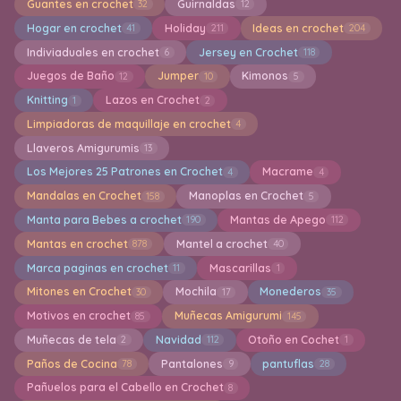
Guantes en crochet
Guirnaldas
32
12
Hogar en crochet
Holiday
Ideas en crochet
41
211
204
Indiviaduales en crochet
Jersey en Crochet
6
118
Juegos de Baño
Jumper
Kimonos
12
10
5
Knitting
Lazos en Crochet
1
2
Limpiadoras de maquillaje en crochet
4
Llaveros Amigurumis
13
Los Mejores 25 Patrones en Crochet
Macrame
4
4
Mandalas en Crochet
Manoplas en Crochet
158
5
Manta para Bebes a crochet
Mantas de Apego
190
112
Mantas en crochet
Mantel a crochet
878
40
Marca paginas en crochet
Mascarillas
11
1
Mitones en Crochet
Mochila
Monederos
30
17
35
Motivos en crochet
Muñecas Amigurumi
85
145
Muñecas de tela
Navidad
Otoño en Cochet
2
112
1
Paños de Cocina
Pantalones
pantuflas
78
9
28
Pañuelos para el Cabello en Crochet
8