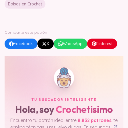
Bolsas en Crochet
Comparte este patrón
Facebook
X
WhatsApp
Pinterest
TU BUSCADOR INTELIGENTE
Hola, soy
Crochetisimo
Encuentro tu patrón ideal entre
8.832 patrones
, te
explico técnicas y resuelvo dudas. En segundos.