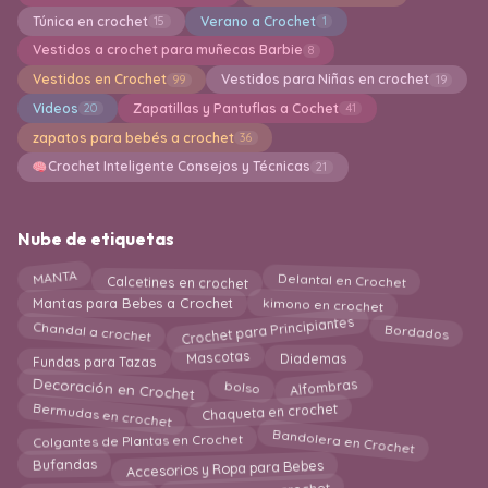
Túnica en crochet
Verano a Crochet
15
1
Vestidos a crochet para muñecas Barbie
8
Vestidos en Crochet
Vestidos para Niñas en crochet
99
19
Videos
Zapatillas y Pantuflas a Cochet
20
41
zapatos para bebés a crochet
36
Crochet Inteligente Consejos y Técnicas
21
Nube de etiquetas
MANTA
Calcetines en crochet
Delantal en Crochet
kimono en crochet
Mantas para Bebes a Crochet
Crochet para Principiantes
Chandal a crochet
Bordados
Mascotas
Fundas para Tazas
Diademas
Decoración en Crochet
Alfombras
bolso
Bermudas en crochet
Chaqueta en crochet
Bandolera en Crochet
Colgantes de Plantas en Crochet
Accesorios y Ropa para Bebes
Bufandas