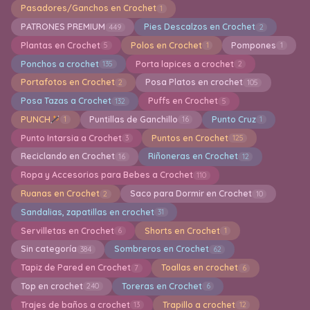
Pasadores/Ganchos en Crochet
1
PATRONES PREMIUM
Pies Descalzos en Crochet
449
2
Plantas en Crochet
Polos en Crochet
Pompones
5
1
1
Ponchos a crochet
Porta lapices a crochet
135
2
Portafotos en Crochet
Posa Platos en crochet
2
105
Posa Tazas a Crochet
Puffs en Crochet
132
5
PUNCH
Puntillas de Ganchillo
Punto Cruz
1
16
1
Punto Intarsia a Crochet
Puntos en Crochet
3
125
Reciclando en Crochet
Riñoneras en Crochet
16
12
Ropa y Accesorios para Bebes a Crochet
110
Ruanas en Crochet
Saco para Dormir en Crochet
2
10
Sandalias, zapatillas en crochet
31
Servilletas en Crochet
Shorts en Crochet
6
1
Sin categoría
Sombreros en Crochet
384
62
Tapiz de Pared en Crochet
Toallas en crochet
7
6
Top en crochet
Toreras en Crochet
240
6
Trajes de baños a crochet
Trapillo a crochet
13
12