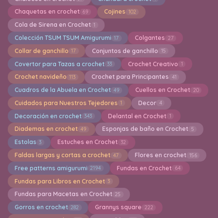
Chaquetas en crochet
Cojines
69
102
Cola de Sirena en Crochet
1
Colección TSUM TSUM Amigurumi
Colgantes
17
27
Collar de ganchillo
Conjuntos de ganchillo
17
15
Covertor para Tazas a crochet
Crochet Creativo
33
1
Crochet navideño
Crochet para Principantes
113
41
Cuadros de la Abuela en Crochet
Cuellos en Crochet
49
20
Cuidados para Nuestros Tejedores
Decor
1
4
Decoración en crochet
Delantal en Crochet
343
1
Diademas en crochet
Esponjas de baño en Crochet
49
5
Estolas
Estuches en Crochet
3
32
Faldas largas y cortas a crochet
Flores en crochet
47
156
Free patterns amigurumi
Fundas en Crochet
2194
64
Fundas para Libros en Crochet
3
Fundas para Macetas en Crochet
25
Gorros en crochet
Grannys square
282
222