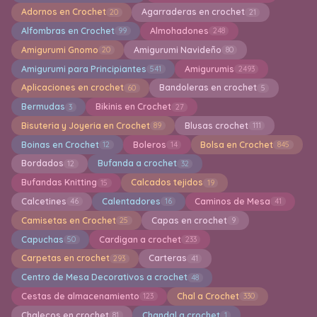
Adornos en Crochet
Agarraderas en crochet
20
21
Alfombras en Crochet
Almohadones
99
248
Amigurumi Gnomo
Amigurumi Navideño
20
80
Amigurumi para Principiantes
Amigurumis
541
2493
Aplicaciones en crochet
Bandoleras en crochet
60
5
Bermudas
Bikinis en Crochet
3
27
Bisuteria y Joyeria en Crochet
Blusas crochet
89
111
Boinas en Crochet
Boleros
Bolsa en Crochet
12
14
845
Bordados
Bufanda a crochet
12
32
Bufandas Knitting
Calcados tejidos
15
19
Calcetines
Calentadores
Caminos de Mesa
46
16
41
Camisetas en Crochet
Capas en crochet
25
9
Capuchas
Cardigan a crochet
50
233
Carpetas en crochet
Carteras
293
41
Centro de Mesa Decorativos a crochet
48
Cestas de almacenamiento
Chal a Crochet
123
330
Chalecos en crochet
Chandal a crochet
81
1