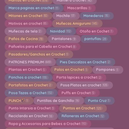
Mantas en crochet
Mantel a crochet
878
40
Marca paginas en crochet
Mascarillas
11
1
Mitones en Crochet
Mochila
Monederos
30
17
35
Motivos en crochet
Muñecas Amigurumi
85
145
Muñecas de tela
Navidad
Otoño en Cochet
2
112
1
Paños de Cocina
Pantalones
pantuflas
78
9
28
Pañuelos para el Cabello en Crochet
8
Pasadores/Ganchos en Crochet
1
PATRONES PREMIUM
Pies Descalzos en Crochet
449
2
Plantas en Crochet
Polos en Crochet
Pompones
5
1
1
Ponchos a crochet
Porta lapices a crochet
135
2
Portafotos en Crochet
Posa Platos en crochet
2
105
Posa Tazas a Crochet
Puffs en Crochet
132
5
PUNCH
Puntillas de Ganchillo
Punto Cruz
1
16
1
Punto Intarsia a Crochet
Puntos en Crochet
3
125
Reciclando en Crochet
Riñoneras en Crochet
16
12
Ropa y Accesorios para Bebes a Crochet
110