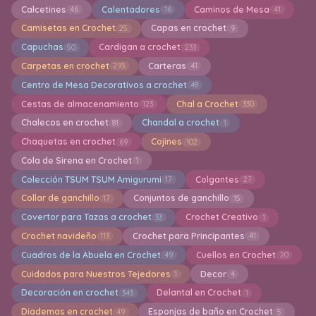
Calcetines
Calentadores
Caminos de Mesa
46
16
41
Camisetas en Crochet
Capas en crochet
25
9
Capuchas
Cardigan a crochet
50
233
Carpetas en crochet
Carteras
293
41
Centro de Mesa Decorativos a crochet
48
Cestas de almacenamiento
Chal a Crochet
123
330
Chalecos en crochet
Chandal a crochet
81
1
Chaquetas en crochet
Cojines
69
102
Cola de Sirena en Crochet
1
Colección TSUM TSUM Amigurumi
Colgantes
17
27
Collar de ganchillo
Conjuntos de ganchillo
17
15
Covertor para Tazas a crochet
Crochet Creativo
33
1
Crochet navideño
Crochet para Principantes
113
41
Cuadros de la Abuela en Crochet
Cuellos en Crochet
49
20
Cuidados para Nuestros Tejedores
Decor
1
4
Decoración en crochet
Delantal en Crochet
343
1
Diademas en crochet
Esponjas de baño en Crochet
49
5