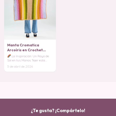
Manta Cromatica
Arcoíris en Crochet
PATRON GRATIS
La Inspiración: Un Rayo de
Sol en tus Manos Tejer esta
manta es como capturar un
5 de abril de 2026
arcoíris y conver
¿Te gusta? ¡Compártelo!