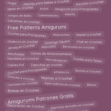
Macetas a crochet
Mantas para Bebes a Crochet
Hogar
Amigurumi para Principiantes
Ideas en crochet
bolso
Juegos de Baño
Calentadores
MANTA
Calcetines en crochet
Free Patterns Amigurumi
Crochet para Principantes
Mantel a crochet
Mascarillas
Grannys Square
Chal en Crochet
Chalecos en crochet
Jersey en Crochet
Mascotas
Bermudas en crochet
Almohadas
Cestas de Almacenamiento
Fundas para Tazas
Marcapaginas
Mandalas en Crochet
Cojines Puf
Capuchas en crochet
Crochet para Principiantes
Boinas a Crochet
Alfileteros
Chandal a crochet
Mantas a Crochet
Agarraderas en crochet
Camiseta en crochet
Bikinis
Bolsas en Crochet
Amigurumi Patrones Gratis
Esponjas de baño en crochet
Decoración en Crochet
Individuales en crochet
diy