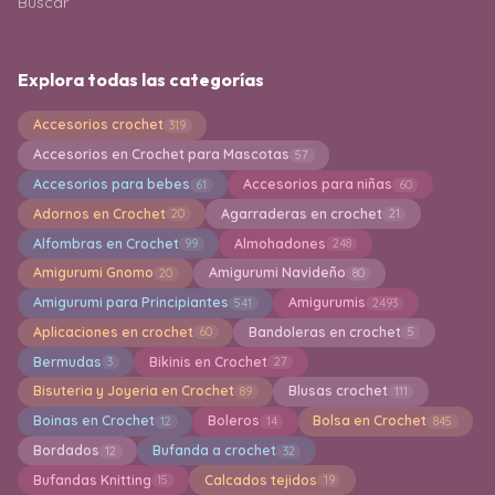
Buscar
Explora todas las categorías
Accesorios crochet
319
Accesorios en Crochet para Mascotas
57
Accesorios para bebes
Accesorios para niñas
61
60
Adornos en Crochet
Agarraderas en crochet
20
21
Alfombras en Crochet
Almohadones
99
248
Amigurumi Gnomo
Amigurumi Navideño
20
80
Amigurumi para Principiantes
Amigurumis
541
2493
Aplicaciones en crochet
Bandoleras en crochet
60
5
Bermudas
Bikinis en Crochet
3
27
Bisuteria y Joyeria en Crochet
Blusas crochet
89
111
Boinas en Crochet
Boleros
Bolsa en Crochet
12
14
845
Bordados
Bufanda a crochet
12
32
Bufandas Knitting
Calcados tejidos
15
19