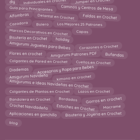
Jumper en Crochet
Guía para Principiantes
Caminos y Centros de Mesa
Delantal en Crochet
Faldas en Crochet
Alfombras
Los Mejores 25 Patrones
Cazadora
Bolero
Marcos Decorativos en Crochet
Capas
holiday
Bisutería en Crochet
Amigurumi Juguetes para Bebes
Corazones a Crochet
Amigurumi Patrones PDF
Bufandas
Flores en crochet
Cuellos en Crochet
Colgantes de Pared en Crochet
Accesorios y Ropa para Bebes
Diademas
kimono en crochet
Amigurumi Navideño
Amigurumis e Ideas Navideñas en Crochet
Lazos en Crochet
Colgantes de Plantas en Crochet
Gorros en crochet
Bordados
Bandolera en Crochet
Estuches en Crochet
Crochet Navidadeño
Macrame
Aplicaciones en ganchillo
Bisuteria y Joyeria en Crochet
blog