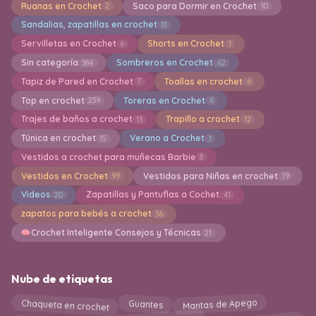
Ruanas en Crochet
Saco para Dormir en Crochet
2
10
Sandalias, zapatillas en crochet
31
Servilletas en Crochet
Shorts en Crochet
6
1
Sin categoría
Sombreros en Crochet
384
62
Tapiz de Pared en Crochet
Toallas en crochet
7
6
Top en crochet
Toreras en Crochet
239
6
Trajes de baños a crochet
Trapillo a crochet
13
12
Túnica en crochet
Verano a Crochet
15
1
Vestidos a crochet para muñecas Barbie
8
Vestidos en Crochet
Vestidos para Niñas en crochet
99
19
Videos
Zapatillas y Pantuflas a Cochet
20
41
zapatos para bebés a crochet
36
Crochet Inteligente Consejos y Técnicas
21
Nube de etiquetas
Chaqueta en crochet
Mantas de Apego
Guantes