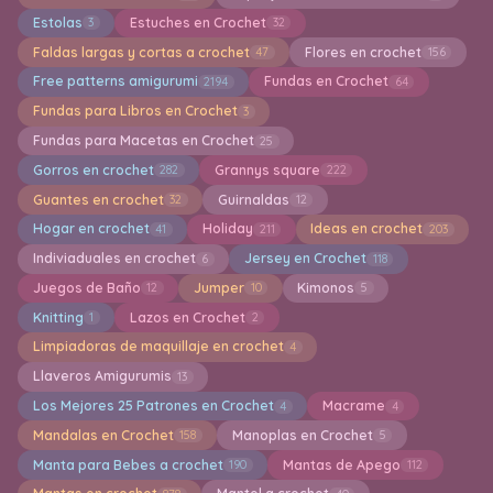
Estolas
Estuches en Crochet
3
32
Faldas largas y cortas a crochet
Flores en crochet
47
156
Free patterns amigurumi
Fundas en Crochet
2194
64
Fundas para Libros en Crochet
3
Fundas para Macetas en Crochet
25
Gorros en crochet
Grannys square
282
222
Guantes en crochet
Guirnaldas
32
12
Hogar en crochet
Holiday
Ideas en crochet
41
211
203
Indiviaduales en crochet
Jersey en Crochet
6
118
Juegos de Baño
Jumper
Kimonos
12
10
5
Knitting
Lazos en Crochet
1
2
Limpiadoras de maquillaje en crochet
4
Llaveros Amigurumis
13
Los Mejores 25 Patrones en Crochet
Macrame
4
4
Mandalas en Crochet
Manoplas en Crochet
158
5
Manta para Bebes a crochet
Mantas de Apego
190
112