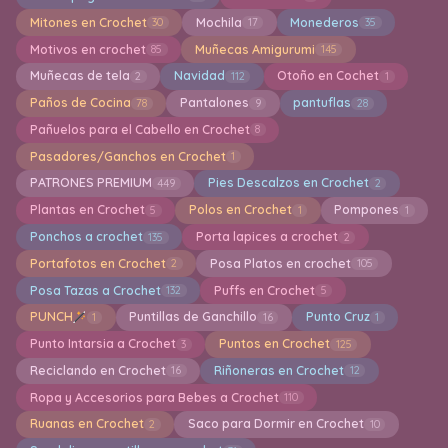
Mitones en Crochet
Mochila
Monederos
30
17
35
Motivos en crochet
Muñecas Amigurumi
85
145
Muñecas de tela
Navidad
Otoño en Cochet
2
112
1
Paños de Cocina
Pantalones
pantuflas
78
9
28
Pañuelos para el Cabello en Crochet
8
Pasadores/Ganchos en Crochet
1
PATRONES PREMIUM
Pies Descalzos en Crochet
449
2
Plantas en Crochet
Polos en Crochet
Pompones
5
1
1
Ponchos a crochet
Porta lapices a crochet
135
2
Portafotos en Crochet
Posa Platos en crochet
2
105
Posa Tazas a Crochet
Puffs en Crochet
132
5
PUNCH
Puntillas de Ganchillo
Punto Cruz
1
16
1
Punto Intarsia a Crochet
Puntos en Crochet
3
125
Reciclando en Crochet
Riñoneras en Crochet
16
12
Ropa y Accesorios para Bebes a Crochet
110
Ruanas en Crochet
Saco para Dormir en Crochet
2
10