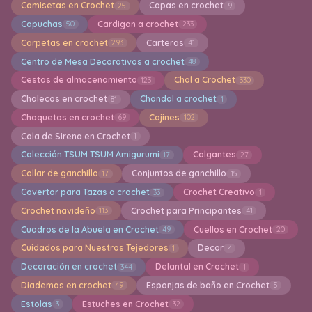
Camisetas en Crochet
Capas en crochet
25
9
Capuchas
Cardigan a crochet
50
233
Carpetas en crochet
Carteras
293
41
Centro de Mesa Decorativos a crochet
48
Cestas de almacenamiento
Chal a Crochet
123
330
Chalecos en crochet
Chandal a crochet
81
1
Chaquetas en crochet
Cojines
69
102
Cola de Sirena en Crochet
1
Colección TSUM TSUM Amigurumi
Colgantes
17
27
Collar de ganchillo
Conjuntos de ganchillo
17
15
Covertor para Tazas a crochet
Crochet Creativo
33
1
Crochet navideño
Crochet para Principantes
113
41
Cuadros de la Abuela en Crochet
Cuellos en Crochet
49
20
Cuidados para Nuestros Tejedores
Decor
1
4
Decoración en crochet
Delantal en Crochet
344
1
Diademas en crochet
Esponjas de baño en Crochet
49
5
Estolas
Estuches en Crochet
3
32