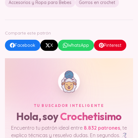
Accesorios y Ropa para Bebes
Gorros en crochet
Comparte este patrón
Facebook
X
WhatsApp
Pinterest
TU BUSCADOR INTELIGENTE
Hola, soy
Crochetisimo
Encuentro tu patrón ideal entre
8.832 patrones
, te
explico técnicas y resuelvo dudas. En segundos.