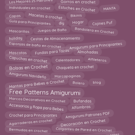
Los Mejores 25 Patrones
Gorros en crochet
Estuches en Crochet
Individuales en crochet
MANTA
Macetas a crochet
Bikinis
Capas
Guía para Principiantes
diy
Hogar
Cojines Puf
Bandolera en Crochet
Mascarillas
Juegos de Baño
Cestas de Almacenamiento
holiday
Amigurumi para Principiantes
Esponjas de baño en crochet
Fundas para Tazas
Mascotas
Almohadas
Capuchas en crochet
Calentadores
Alfileteros
Bolsas en Crochet
Chaqueta en crochet
Amigurumi Navideño
Marcapaginas
Mantas para Bebes a Crochet
Bolero
blog
Free Patterns Amigurumi
Marcos Decorativos en Crochet
Bufandas
Accesorios y Ropa para Bebes
Alfombras
Amigurumi Patrones PDF
Crochet para Principiantes
Decoración en Crochet
Agarraderas en crochet
Colgantes de Pared en Crochet
Bermudas en crochet