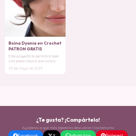
Boina Dyania en Crochet
PATRON GRATIS
Este proyecto te permitirá tejer
una pieza clásica que nunca
pasa de moda, ideal para
29 de mayo de 2025
realzar cualqu
¿Te gusta? ¡Compártelo!
Ayúdanos a que más tejedoras descubran Crochetísimo
Facebook
X
WhatsApp
Pinterest