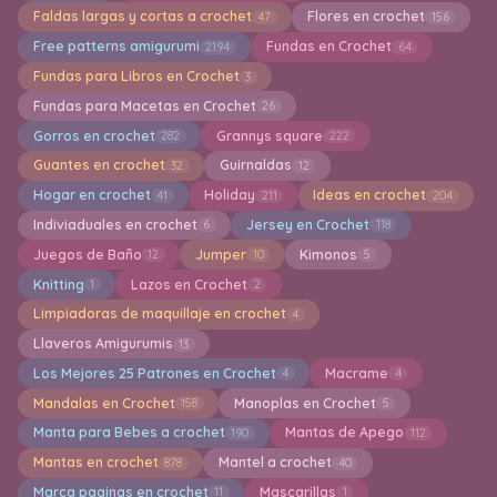
Faldas largas y cortas a crochet
Flores en crochet
47
156
Free patterns amigurumi
Fundas en Crochet
2194
64
Fundas para Libros en Crochet
3
Fundas para Macetas en Crochet
26
Gorros en crochet
Grannys square
282
222
Guantes en crochet
Guirnaldas
32
12
Hogar en crochet
Holiday
Ideas en crochet
41
211
204
Indiviaduales en crochet
Jersey en Crochet
6
118
Juegos de Baño
Jumper
Kimonos
12
10
5
Knitting
Lazos en Crochet
1
2
Limpiadoras de maquillaje en crochet
4
Llaveros Amigurumis
13
Los Mejores 25 Patrones en Crochet
Macrame
4
4
Mandalas en Crochet
Manoplas en Crochet
158
5
Manta para Bebes a crochet
Mantas de Apego
190
112
Mantas en crochet
Mantel a crochet
878
40
Marca paginas en crochet
Mascarillas
11
1