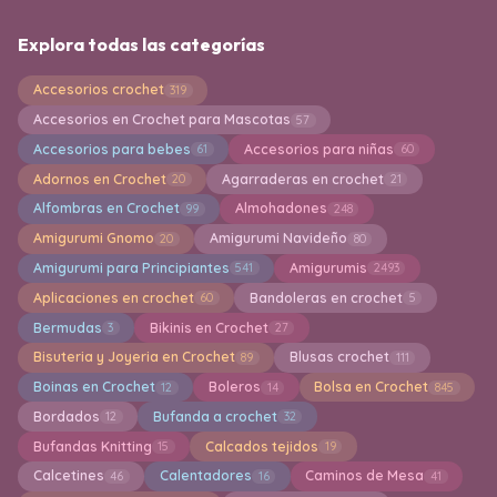
Explora todas las categorías
Accesorios crochet
319
Accesorios en Crochet para Mascotas
57
Accesorios para bebes
Accesorios para niñas
61
60
Adornos en Crochet
Agarraderas en crochet
20
21
Alfombras en Crochet
Almohadones
99
248
Amigurumi Gnomo
Amigurumi Navideño
20
80
Amigurumi para Principiantes
Amigurumis
541
2493
Aplicaciones en crochet
Bandoleras en crochet
60
5
Bermudas
Bikinis en Crochet
3
27
Bisuteria y Joyeria en Crochet
Blusas crochet
89
111
Boinas en Crochet
Boleros
Bolsa en Crochet
12
14
845
Bordados
Bufanda a crochet
12
32
Bufandas Knitting
Calcados tejidos
15
19
Calcetines
Calentadores
Caminos de Mesa
46
16
41