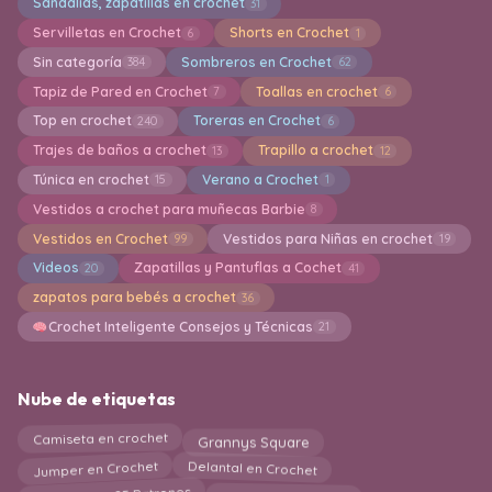
Sandalias, zapatillas en crochet
31
Servilletas en Crochet
Shorts en Crochet
6
1
Sin categoría
Sombreros en Crochet
384
62
Tapiz de Pared en Crochet
Toallas en crochet
7
6
Top en crochet
Toreras en Crochet
240
6
Trajes de baños a crochet
Trapillo a crochet
13
12
Túnica en crochet
Verano a Crochet
15
1
Vestidos a crochet para muñecas Barbie
8
Vestidos en Crochet
Vestidos para Niñas en crochet
99
19
Videos
Zapatillas y Pantuflas a Cochet
20
41
zapatos para bebés a crochet
36
Crochet Inteligente Consejos y Técnicas
21
Nube de etiquetas
Grannys Square
Camiseta en crochet
Jumper en Crochet
Delantal en Crochet