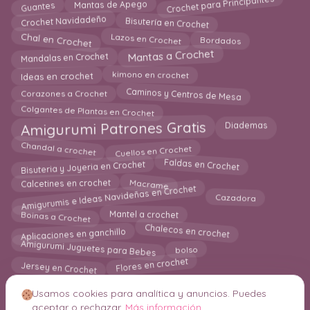
Crochet para Principantes
Guantes
Mantas de Apego
Bisutería en Crochet
Crochet Navidadeño
Lazos en Crochet
Chal en Crochet
Bordados
Mantas a Crochet
Mandalas en Crochet
kimono en crochet
Ideas en crochet
Caminos y Centros de Mesa
Corazones a Crochet
Colgantes de Plantas en Crochet
Diademas
Amigurumi Patrones Gratis
Chandal a crochet
Cuellos en Crochet
Faldas en Crochet
Bisuteria y Joyeria en Crochet
Macrame
Calcetines en crochet
Amigurumis e Ideas Navideñas en Crochet
Cazadora
Boinas a Crochet
Mantel a crochet
Aplicaciones en ganchillo
Chalecos en crochet
Amigurumi Juguetes para Bebes
bolso
Jersey en Crochet
Flores en crochet
Usamos cookies para analítica y anuncios. Puedes
aceptar o rechazar.
Más información