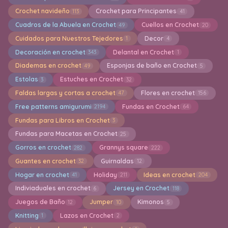
Crochet navideño
Crochet para Principantes
113
41
Cuadros de la Abuela en Crochet
Cuellos en Crochet
49
20
Cuidados para Nuestros Tejedores
Decor
1
4
Decoración en crochet
Delantal en Crochet
343
1
Diademas en crochet
Esponjas de baño en Crochet
49
5
Estolas
Estuches en Crochet
3
32
Faldas largas y cortas a crochet
Flores en crochet
47
156
Free patterns amigurumi
Fundas en Crochet
2194
64
Fundas para Libros en Crochet
3
Fundas para Macetas en Crochet
25
Gorros en crochet
Grannys square
282
222
Guantes en crochet
Guirnaldas
32
12
Hogar en crochet
Holiday
Ideas en crochet
41
211
204
Indiviaduales en crochet
Jersey en Crochet
6
118
Juegos de Baño
Jumper
Kimonos
12
10
5
Knitting
Lazos en Crochet
1
2