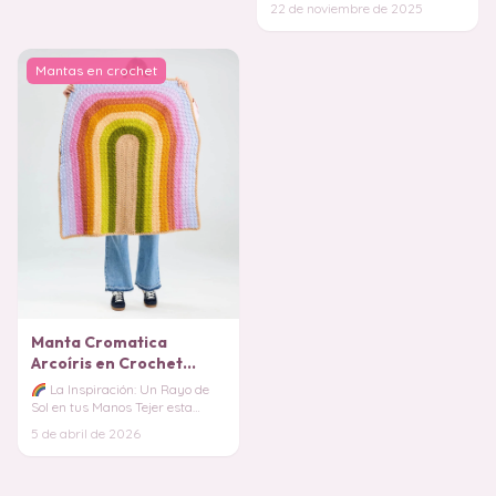
22 de noviembre de 2025
. Ins
Mantas en crochet
Manta Cromatica
Arcoíris en Crochet
PATRON GRATIS
La Inspiración: Un Rayo de
Sol en tus Manos Tejer esta
manta es como capturar un
5 de abril de 2026
arcoíris y conver