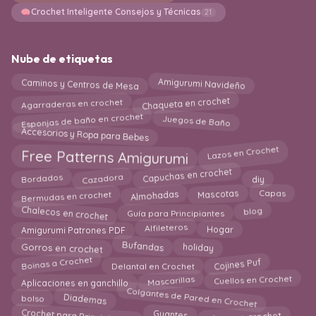
Crochet Inteligente Consejos y Técnicas
21
Nube de etiquetas
Caminos y Centros de Mesa
Amigurumi Navideño
Chaqueta en crochet
Agarraderas en crochet
Esponjas de baño en crochet
Juegos de Baño
Accesorios y Ropa para Bebes
Free Patterns Amigurumi
Lazos en Crochet
Cazadora
Capuchas en crochet
diy
Bordados
Bermudas en crochet
Mascotas
Almohadas
Capas
Chalecos en crochet
Guía para Principiantes
blog
Amigurumi Patrones PDF
Hogar
Alfileteros
Gorros en crochet
Bufandas
holiday
Boinas a Crochet
Delantal en Crochet
Cojines Puf
Aplicaciones en ganchillo
Mascarillas
Cuellos en Crochet
Colgantes de Pared en Crochet
Diademas
bolso
Crochet para Principiantes
Ideas en crochet
Guantes