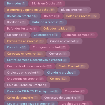
Bermudas
Bikinis en Crochet
3
27
Bisuteria y Joyeria en Crochet
Blusas crochet
89
111
Boinas en Crochet
Boleros
Bolsa en Crochet
12
14
845
Bordados
Bufanda a crochet
12
32
Bufandas Knitting
Calcados tejidos
15
19
Calcetines
Calentadores
Caminos de Mesa
46
16
41
Camisetas en Crochet
Capas en crochet
25
9
Capuchas
Cardigan a crochet
50
233
Carpetas en crochet
Carteras
293
41
Centro de Mesa Decorativos a crochet
48
Cestas de almacenamiento
Chal a Crochet
123
330
Chalecos en crochet
Chandal a crochet
81
1
Chaquetas en crochet
Cojines
69
102
Cola de Sirena en Crochet
1
Colección TSUM TSUM Amigurumi
Colgantes
17
27
Collar de ganchillo
Conjuntos de ganchillo
17
15
Covertor para Tazas a crochet
Crochet Creativo
33
1