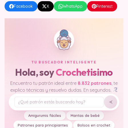
Facebook
X
WhatsApp
Pinterest
TU BUSCADOR INTELIGENTE
Hola, soy
Crochetisimo
Encuentro tu patrón ideal entre
8.832 patrones
, te
explico técnicas y resuelvo dudas. En segundos.
Tu pregunta
Amigurumis fáciles
Mantas de bebé
Patrones para principiantes
Bolsos en crochet