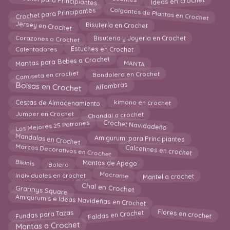
Colgantes de Plantas en Crochet
Crochet para Principantes
Jersey en Crochet
Bisutería en Crochet
Corazones a Crochet
Bisuteria y Joyeria en Crochet
Estuches en Crochet
Calentadores
MANTA
Mantas para Bebes a Crochet
Camiseta en crochet
Bandolera en Crochet
Bolsas en Crochet
Alfombras
Cestas de Almacenamiento
kimono en crochet
Chandal a crochet
Jumper en Crochet
Los Mejores 25 Patrones
Crochet Navidadeño
Mandalas en Crochet
Amigurumi para Principiantes
Marcos Decorativos en Crochet
Calcetines en crochet
Bikinis
Bolero
Mantas de Apego
Macrame
Mantel a crochet
Individuales en crochet
Grannys Square
Chal en Crochet
Amigurumis e Ideas Navideñas en Crochet
Faldas en Crochet
Fundas para Tazas
Flores en crochet
Mantas a Crochet