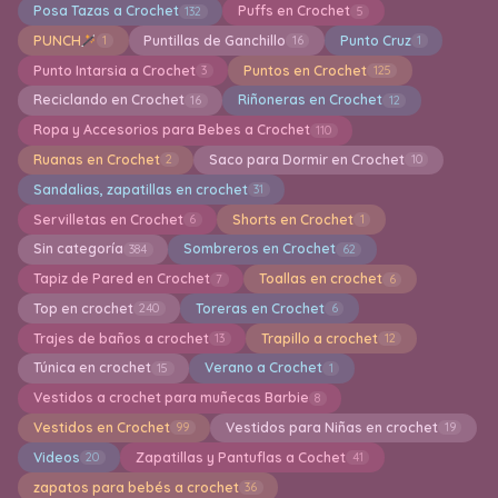
Posa Tazas a Crochet
Puffs en Crochet
132
5
PUNCH
Puntillas de Ganchillo
Punto Cruz
1
16
1
Punto Intarsia a Crochet
Puntos en Crochet
3
125
Reciclando en Crochet
Riñoneras en Crochet
16
12
Ropa y Accesorios para Bebes a Crochet
110
Ruanas en Crochet
Saco para Dormir en Crochet
2
10
Sandalias, zapatillas en crochet
31
Servilletas en Crochet
Shorts en Crochet
6
1
Sin categoría
Sombreros en Crochet
384
62
Tapiz de Pared en Crochet
Toallas en crochet
7
6
Top en crochet
Toreras en Crochet
240
6
Trajes de baños a crochet
Trapillo a crochet
13
12
Túnica en crochet
Verano a Crochet
15
1
Vestidos a crochet para muñecas Barbie
8
Vestidos en Crochet
Vestidos para Niñas en crochet
99
19
Videos
Zapatillas y Pantuflas a Cochet
20
41
zapatos para bebés a crochet
36