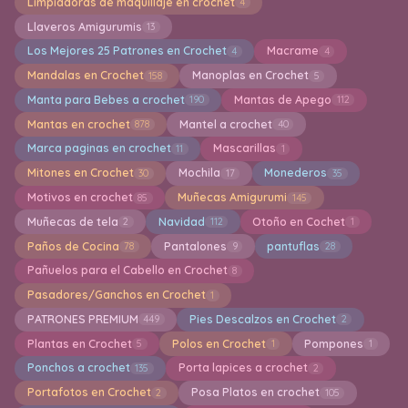
Limpiadoras de maquillaje en crochet
4
Llaveros Amigurumis
13
Los Mejores 25 Patrones en Crochet
Macrame
4
4
Mandalas en Crochet
Manoplas en Crochet
158
5
Manta para Bebes a crochet
Mantas de Apego
190
112
Mantas en crochet
Mantel a crochet
878
40
Marca paginas en crochet
Mascarillas
11
1
Mitones en Crochet
Mochila
Monederos
30
17
35
Motivos en crochet
Muñecas Amigurumi
85
145
Muñecas de tela
Navidad
Otoño en Cochet
2
112
1
Paños de Cocina
Pantalones
pantuflas
78
9
28
Pañuelos para el Cabello en Crochet
8
Pasadores/Ganchos en Crochet
1
PATRONES PREMIUM
Pies Descalzos en Crochet
449
2
Plantas en Crochet
Polos en Crochet
Pompones
5
1
1
Ponchos a crochet
Porta lapices a crochet
135
2
Portafotos en Crochet
Posa Platos en crochet
2
105