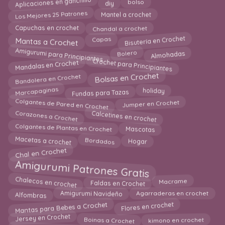
Aplicaciones en ganchillo
bolso
diy
Los Mejores 25 Patrones
Mantel a crochet
Chandal a crochet
Capuchas en crochet
Bisutería en Crochet
Mantas a Crochet
Capas
Amigurumi para Principiantes
Bolero
Almohadas
Crochet para Principiantes
Mandalas en Crochet
Bandolera en Crochet
Bolsas en Crochet
Fundas para Tazas
Marcapaginas
holiday
Colgantes de Pared en Crochet
Jumper en Crochet
Calcetines en crochet
Corazones a Crochet
Colgantes de Plantas en Crochet
Mascotas
Macetas a crochet
Bordados
Hogar
Chal en Crochet
Amigurumi Patrones Gratis
Chalecos en crochet
Macrame
Faldas en Crochet
Amigurumi Navideño
Agarraderas en crochet
Alfombras
Mantas para Bebes a Crochet
Flores en crochet
kimono en crochet
Jersey en Crochet
Boinas a Crochet