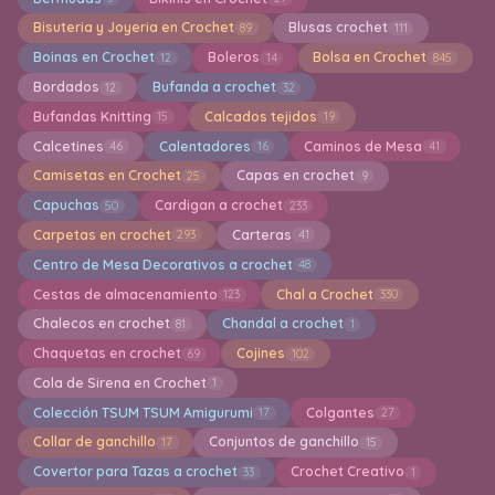
Bisuteria y Joyeria en Crochet
Blusas crochet
89
111
Boinas en Crochet
Boleros
Bolsa en Crochet
12
14
845
Bordados
Bufanda a crochet
12
32
Bufandas Knitting
Calcados tejidos
15
19
Calcetines
Calentadores
Caminos de Mesa
46
16
41
Camisetas en Crochet
Capas en crochet
25
9
Capuchas
Cardigan a crochet
50
233
Carpetas en crochet
Carteras
293
41
Centro de Mesa Decorativos a crochet
48
Cestas de almacenamiento
Chal a Crochet
123
330
Chalecos en crochet
Chandal a crochet
81
1
Chaquetas en crochet
Cojines
69
102
Cola de Sirena en Crochet
1
Colección TSUM TSUM Amigurumi
Colgantes
17
27
Collar de ganchillo
Conjuntos de ganchillo
17
15
Covertor para Tazas a crochet
Crochet Creativo
33
1