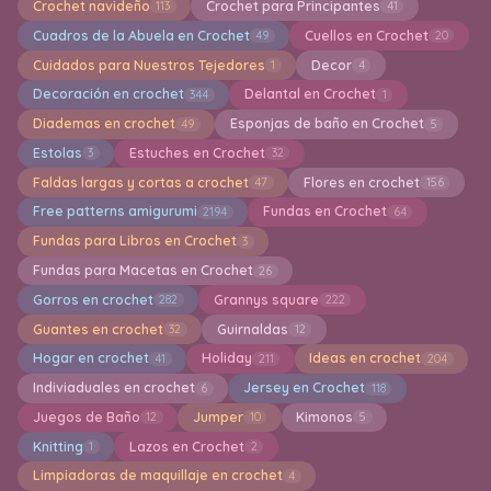
Crochet navideño
Crochet para Principantes
113
41
Cuadros de la Abuela en Crochet
Cuellos en Crochet
49
20
Cuidados para Nuestros Tejedores
Decor
1
4
Decoración en crochet
Delantal en Crochet
344
1
Diademas en crochet
Esponjas de baño en Crochet
49
5
Estolas
Estuches en Crochet
3
32
Faldas largas y cortas a crochet
Flores en crochet
47
156
Free patterns amigurumi
Fundas en Crochet
2194
64
Fundas para Libros en Crochet
3
Fundas para Macetas en Crochet
26
Gorros en crochet
Grannys square
282
222
Guantes en crochet
Guirnaldas
32
12
Hogar en crochet
Holiday
Ideas en crochet
41
211
204
Indiviaduales en crochet
Jersey en Crochet
6
118
Juegos de Baño
Jumper
Kimonos
12
10
5
Knitting
Lazos en Crochet
1
2
Limpiadoras de maquillaje en crochet
4