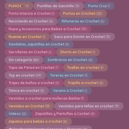
PUNCH
Puntillas de Ganchillo
Punto Cruz
1
16
1
Punto Intarsia a Crochet
Puntos en Crochet
3
125
Reciclando en Crochet
Riñoneras en Crochet
16
12
Ropa y Accesorios para Bebes a Crochet
110
Ruanas en Crochet
Saco para Dormir en Crochet
2
10
Sandalias, zapatillas en crochet
31
Servilletas en Crochet
Shorts en Crochet
6
1
Sin categoría
Sombreros en Crochet
384
62
Tapiz de Pared en Crochet
Toallas en crochet
7
6
Top en crochet
Toreras en Crochet
241
6
Trajes de baños a crochet
Trapillo a crochet
13
12
Túnica en crochet
Verano a Crochet
15
1
Vestidos a crochet para muñecas Barbie
8
Vestidos en Crochet
Vestidos para Niñas en crochet
99
19
Videos
Zapatillas y Pantuflas a Cochet
20
41
zapatos para bebés a crochet
36