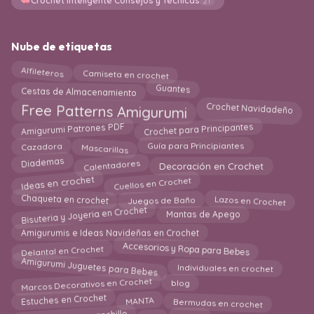
Crochet Inteligente Consejos y Técnicas
21
Nube de etiquetas
Alfileteros
Camiseta en crochet
Guantes
Cestas de Almacenamiento
Crochet Navidadeño
Free Patterns Amigurumi
Crochet para Principantes
Amigurumi Patrones PDF
Guía para Principiantes
Mascarillas
Cazadora
Diademas
Calentadores
Decoración en Crochet
Cuellos en Crochet
Ideas en crochet
Lazos en Crochet
Chaqueta en crochet
Juegos de Baño
Bisuteria y Joyeria en Crochet
Mantas de Apego
Amigurumis e Ideas Navideñas en Crochet
Accesorios y Ropa para Bebes
Delantal en Crochet
Amigurumi Juguetes para Bebes
Individuales en crochet
Marcos Decorativos en Crochet
blog
Estuches en Crochet
Bermudas en crochet
MANTA