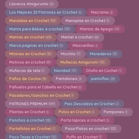
Llaveros Amigurumis
13
Los Mejores 25 Patrones en Crochet
Macrame
4
4
Mandalas en Crochet
Manoplas en Crochet
158
5
Manta para Bebes a crochet
Mantas de Apego
190
112
Mantas en crochet
Mantel a crochet
878
40
Marca paginas en crochet
Mascarillas
11
1
Mitones en Crochet
Mochila
Monederos
30
17
35
Motivos en crochet
Muñecas Amigurumi
85
145
Muñecas de tela
Navidad
Otoño en Cochet
2
112
1
Paños de Cocina
Pantalones
pantuflas
78
9
28
Pañuelos para el Cabello en Crochet
8
Pasadores/Ganchos en Crochet
1
PATRONES PREMIUM
Pies Descalzos en Crochet
449
2
Plantas en Crochet
Polos en Crochet
Pompones
5
1
1
Ponchos a crochet
Porta lapices a crochet
135
2
Portafotos en Crochet
Posa Platos en crochet
2
105
Posa Tazas a Crochet
Puffs en Crochet
132
5