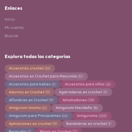
Enlaces
Inicio
Mi cuenta
Buscar
Explora todas las categorías
Accesorios crochet
319
Accesorios en Crochet para Mascotas
57
Accesorios para bebes
Accesorios para niñas
61
60
Adornos en Crochet
Agarraderas en crochet
20
21
Alfombras en Crochet
Almohadones
99
248
Amigurumi Gnomo
Amigurumi Navideño
20
80
Amigurumi para Principiantes
Amigurumis
541
2493
Aplicaciones en crochet
Bandoleras en crochet
60
5
Bermudas
Bikinis en Crochet
3
27