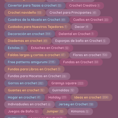
Covertor para Tazas a crochet
Crochet Creativo
33
1
Crochet navideño
Crochet para Principantes
113
41
Cuadros de la Abuela en Crochet
Cuellos en Crochet
49
20
Cuidados para Nuestros Tejedores
Decor
1
4
Decoración en crochet
Delantal en Crochet
344
1
Diademas en crochet
Esponjas de baño en Crochet
49
5
Estolas
Estuches en Crochet
3
32
Faldas largas y cortas a crochet
Flores en crochet
47
156
Free patterns amigurumi
Fundas en Crochet
2195
64
Fundas para Libros en Crochet
3
Fundas para Macetas en Crochet
26
Gorros en crochet
Grannys square
282
222
Guantes en crochet
Guirnaldas
32
12
Hogar en crochet
Holiday
Ideas en crochet
41
211
204
Indiviaduales en crochet
Jersey en Crochet
6
118
Juegos de Baño
Jumper
Kimonos
12
10
5