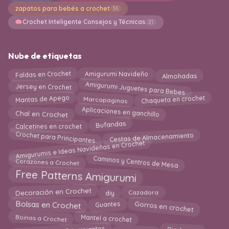
zapatos para bebés a crochet
36
Crochet Inteligente Consejos y Técnicas
21
Nube de etiquetas
Faldas en Crochet
Almohadas
Amigurumi Navideño
Amigurumi Juguetes para Bebes
Jersey en Crochet
Chaqueta en crochet
Mantas de Apego
Marcapaginas
Aplicaciones en ganchillo
Chal en Crochet
Bufandas
Calcetines en crochet
Crochet para Principantes
Cestas de Almacenamiento
Amigurumis e Ideas Navideñas en Crochet
Caminos y Centros de Mesa
Corazones a Crochet
Free Patterns Amigurumi
Decoración en Crochet
diy
Cazadora
Bolsas en Crochet
Gorros en crochet
Guantes
Boinas a Crochet
Mantel a crochet