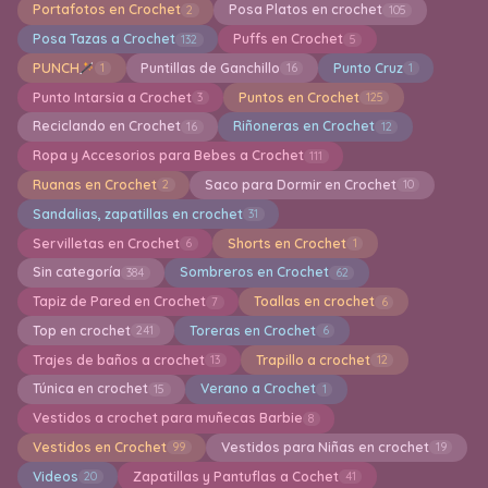
Portafotos en Crochet
Posa Platos en crochet
2
105
Posa Tazas a Crochet
Puffs en Crochet
132
5
PUNCH
Puntillas de Ganchillo
Punto Cruz
1
16
1
Punto Intarsia a Crochet
Puntos en Crochet
3
125
Reciclando en Crochet
Riñoneras en Crochet
16
12
Ropa y Accesorios para Bebes a Crochet
111
Ruanas en Crochet
Saco para Dormir en Crochet
2
10
Sandalias, zapatillas en crochet
31
Servilletas en Crochet
Shorts en Crochet
6
1
Sin categoría
Sombreros en Crochet
384
62
Tapiz de Pared en Crochet
Toallas en crochet
7
6
Top en crochet
Toreras en Crochet
241
6
Trajes de baños a crochet
Trapillo a crochet
13
12
Túnica en crochet
Verano a Crochet
15
1
Vestidos a crochet para muñecas Barbie
8
Vestidos en Crochet
Vestidos para Niñas en crochet
99
19
Videos
Zapatillas y Pantuflas a Cochet
20
41