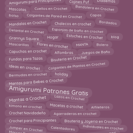
Amigurumi para Principiantes
Cojines Puf
Diademas
Bandolera en Crochet
Mascotas
Cuellos en Crochet
bolso
Colgantes de Pared en Crochet
Capas
Mandalas en Crochet
Bordados
Chalecos en crochet
Delantal en Crochet
Esponjas de baño en crochet
Estuches en Crochet
Hogar
Grannys Square
blog
Flores en crochet
Mascarillas
MANTA
Bolero
Alfombras
Capuchas en crochet
Juegos de Baño
Bisutería en Crochet
Fundas para Tazas
Colgantes de Plantas en Crochet
Ideas en crochet
holiday
Bermudas en crochet
Mantas para Bebes a Crochet
Amigurumi Patrones Gratis
Mantas a Crochet
Lazos en Crochet
Macetas a crochet
kimono en crochet
Alfileteros
Crochet Navidadeño
Agarraderas en crochet
Crochet para Principiantes
Bisuteria y Joyeria en Crochet
Individuales en crochet
Jumper en Crochet
Calentadores