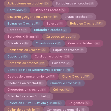
Aplicaciones en crochet
Bandoleras en crochet
60
5
Bermudas
Bikinis en Crochet
3
27
Bisuteria y Joyeria en Crochet
Blusas crochet
89
111
Boinas en Crochet
Boleros
Bolsa en Crochet
12
14
845
Bordados
Bufanda a crochet
12
32
Bufandas Knitting
Calcados tejidos
15
19
Calcetines
Calentadores
Caminos de Mesa
46
16
41
Camisetas en Crochet
Capas en crochet
25
9
Capuchas
Cardigan a crochet
50
233
Carpetas en crochet
Carteras
293
41
Centro de Mesa Decorativos a crochet
48
Cestas de almacenamiento
Chal a Crochet
123
330
Chalecos en crochet
Chandal a crochet
82
1
Chaquetas en crochet
Cojines
69
102
Cola de Sirena en Crochet
1
Colección TSUM TSUM Amigurumi
Colgantes
17
27
Collar de ganchillo
Conjuntos de ganchillo
17
15