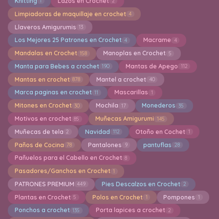
Knitting
Lazos en Crochet
1
2
Limpiadoras de maquillaje en crochet
4
Llaveros Amigurumis
13
Los Mejores 25 Patrones en Crochet
Macrame
4
4
Mandalas en Crochet
Manoplas en Crochet
158
5
Manta para Bebes a crochet
Mantas de Apego
190
112
Mantas en crochet
Mantel a crochet
878
40
Marca paginas en crochet
Mascarillas
11
1
Mitones en Crochet
Mochila
Monederos
30
17
35
Motivos en crochet
Muñecas Amigurumi
85
145
Muñecas de tela
Navidad
Otoño en Cochet
2
112
1
Paños de Cocina
Pantalones
pantuflas
78
9
28
Pañuelos para el Cabello en Crochet
8
Pasadores/Ganchos en Crochet
1
PATRONES PREMIUM
Pies Descalzos en Crochet
449
2
Plantas en Crochet
Polos en Crochet
Pompones
5
1
1
Ponchos a crochet
Porta lapices a crochet
135
2