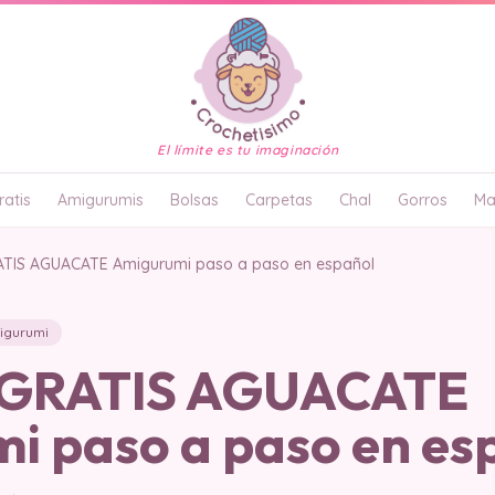
El límite es tu imaginación
atis
Amigurumis
Bolsas
Carpetas
Chal
Gorros
Ma
TIS AGUACATE Amigurumi paso a paso en español
igurumi
GRATIS AGUACATE
i paso a paso en es