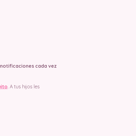
s notificaciones cada vez
uito
. A tus hijos les