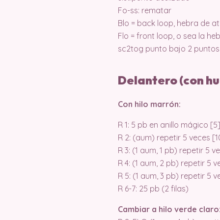
Fo-ss: rematar
Blo = back loop, hebra de at
Flo = front loop, o sea la h
sc2tog punto bajo 2 puntos
Delantero (con h
Con hilo marrón:
R 1: 5 pb en anillo mágico [5
R 2: (aum) repetir 5 veces [1
R 3: (1 aum, 1 pb) repetir 5 v
R 4: (1 aum, 2 pb) repetir 5 
R 5: (1 aum, 3 pb) repetir 5 
R 6-7: 25 pb (2 filas)
Cambiar a hilo verde claro