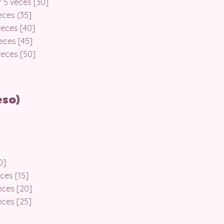
r 5 veces [30]
veces (35]
 veces [40]
veces [45]
 veces [50]
eso)
]
0]
eces [15]
veces [20]
veces [25]