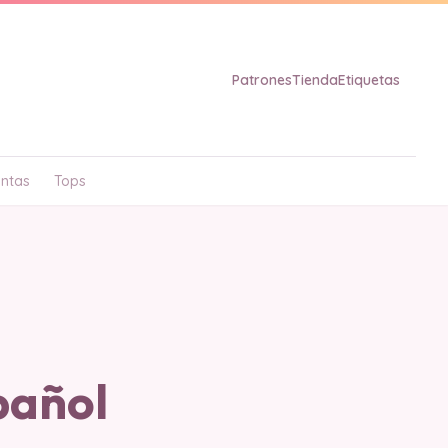
Patrones
Tienda
Etiquetas
ntas
Tops
pañol