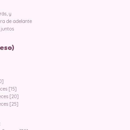
rás, y
ebra de adelante
 juntos
ueso)
]
0]
eces [15]
veces [20]
veces [25]
: