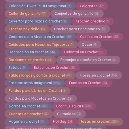
Colección TSUM TSUM Amigurumi
Colgantes
16
27
Collar de ganchillo
Conjuntos de ganchillo
17
15
Covertor para Tazas a crochet
Crochet Creativo
33
1
Crochet navideño
Crochet para Principantes
113
41
Cuadros de la Abuela en Crochet
Cuellos en Crochet
49
20
Cuidados para Nuestros Tejedores
Decor
1
4
Decoración en crochet
Delantal en Crochet
344
1
Diademas en crochet
Esponjas de baño en Crochet
49
5
Estolas
Estuches en Crochet
3
32
Faldas largas y cortas a crochet
Flores en crochet
47
156
Free patterns amigurumi
Fundas en Crochet
2194
64
Fundas para Libros en Crochet
3
Fundas para Macetas en Crochet
26
Gorros en crochet
Grannys square
282
222
Guantes en crochet
Guirnaldas
32
12
Hogar en crochet
Holiday
Ideas en crochet
41
211
204