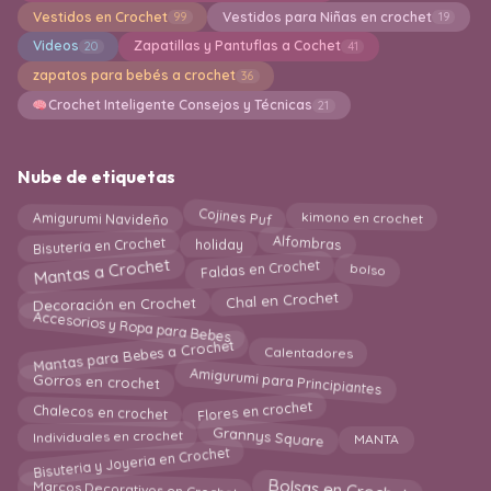
Vestidos en Crochet
Vestidos para Niñas en crochet
99
19
Videos
Zapatillas y Pantuflas a Cochet
20
41
zapatos para bebés a crochet
36
Crochet Inteligente Consejos y Técnicas
21
Nube de etiquetas
Cojines Puf
Amigurumi Navideño
kimono en crochet
Bisutería en Crochet
Alfombras
holiday
Mantas a Crochet
Faldas en Crochet
bolso
Chal en Crochet
Decoración en Crochet
Accesorios y Ropa para Bebes
Mantas para Bebes a Crochet
Calentadores
Amigurumi para Principiantes
Gorros en crochet
Chalecos en crochet
Flores en crochet
Grannys Square
MANTA
Individuales en crochet
Bisuteria y Joyeria en Crochet