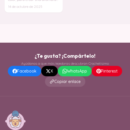
que no es solo un objeto, sino
14 de octubre de 2025
una pie
¿Te gusta? ¡Compártelo!
Ayúdanos a que más tejedoras descubran Crochetísimo
Facebook
X
WhatsApp
Pinterest
Copiar enlace