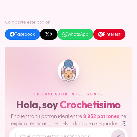
Comparte este patrón
Facebook
X
WhatsApp
Pinterest
TU BUSCADOR INTELIGENTE
Hola, soy
Crochetisimo
Encuentro tu patrón ideal entre
8.832 patrones
, te
explico técnicas y resuelvo dudas. En segundos.