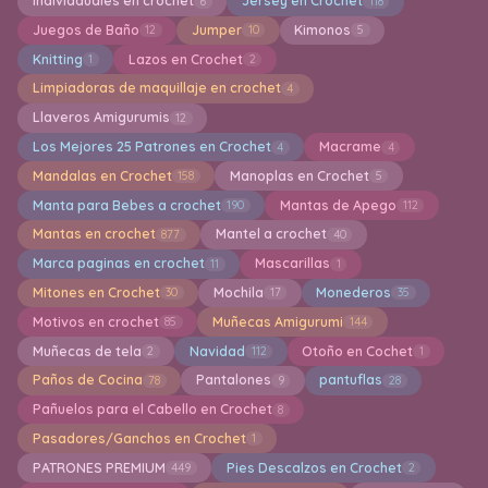
Indiviaduales en crochet
Jersey en Crochet
6
118
Juegos de Baño
Jumper
Kimonos
12
10
5
Knitting
Lazos en Crochet
1
2
Limpiadoras de maquillaje en crochet
4
Llaveros Amigurumis
12
Los Mejores 25 Patrones en Crochet
Macrame
4
4
Mandalas en Crochet
Manoplas en Crochet
158
5
Manta para Bebes a crochet
Mantas de Apego
190
112
Mantas en crochet
Mantel a crochet
877
40
Marca paginas en crochet
Mascarillas
11
1
Mitones en Crochet
Mochila
Monederos
30
17
35
Motivos en crochet
Muñecas Amigurumi
85
144
Muñecas de tela
Navidad
Otoño en Cochet
2
112
1
Paños de Cocina
Pantalones
pantuflas
78
9
28
Pañuelos para el Cabello en Crochet
8
Pasadores/Ganchos en Crochet
1
PATRONES PREMIUM
Pies Descalzos en Crochet
449
2