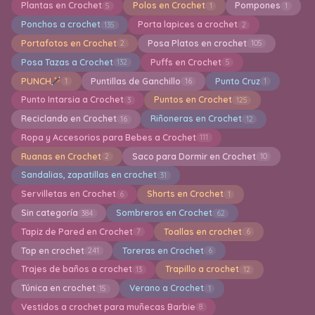
Plantas en Crochet
Polos en Crochet
Pompones
5
1
1
Ponchos a crochet
Porta lapices a crochet
135
2
Portafotos en Crochet
Posa Platos en crochet
2
105
Posa Tazas a Crochet
Puffs en Crochet
132
5
PUNCH
Puntillas de Ganchillo
Punto Cruz
1
16
1
Punto Intarsia a Crochet
Puntos en Crochet
3
125
Reciclando en Crochet
Riñoneras en Crochet
16
12
Ropa y Accesorios para Bebes a Crochet
111
Ruanas en Crochet
Saco para Dormir en Crochet
2
10
Sandalias, zapatillas en crochet
31
Servilletas en Crochet
Shorts en Crochet
6
1
Sin categoría
Sombreros en Crochet
384
62
Tapiz de Pared en Crochet
Toallas en crochet
7
6
Top en crochet
Toreras en Crochet
241
6
Trajes de baños a crochet
Trapillo a crochet
13
12
Túnica en crochet
Verano a Crochet
15
1
Vestidos a crochet para muñecas Barbie
8