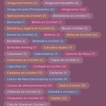
Amigurumi Gnomo
Amigurumi Navideño
20
80
Amigurumi para Principiantes
Amigurumis
541
2493
Aplicaciones en crochet
Bandoleras en crochet
60
5
Bermudas
Bikinis en Crochet
3
27
Bisuteria y Joyeria en Crochet
Blusas crochet
89
111
Boinas en Crochet
Boleros
Bolsa en Crochet
12
14
844
Bordados
Bufanda a crochet
12
32
Bufandas Knitting
Calcados tejidos
15
19
Calcetines
Calentadores
Caminos de Mesa
46
16
41
Camisetas en Crochet
Capas en crochet
25
9
Capuchas
Cardigan a crochet
50
233
Carpetas en crochet
Carteras
293
41
Centro de Mesa Decorativos a crochet
48
Cestas de almacenamiento
Chal a Crochet
123
330
Chalecos en crochet
Chandal a crochet
82
1
Chaquetas en crochet
Cojines
69
102
Cola de Sirena en Crochet
1