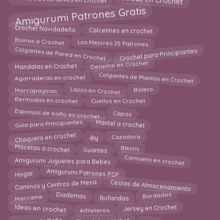
Bolsas en Crochet
Marcos Decorativos en Crochet
Amigurumi Patrones Gratis
Calcetines en crochet
Crochet Navidadeño
Boinas a Crochet
Los Mejores 25 Patrones
Colgantes de Pared en Crochet
Crochet para Principiantes
Delantal en Crochet
Mandalas en Crochet
Colgantes de Plantas en Crochet
Agarraderas en crochet
Lazos en Crochet
Marcapaginas
Bolero
Bermudas en crochet
Cuellos en Crochet
Esponjas de baño en crochet
Capas
Guía para Principiantes
Mantel a crochet
Chaqueta en crochet
Cazadora
diy
Macetas a crochet
Bikinis
Guantes
Camiseta en crochet
Amigurumi Juguetes para Bebes
Hogar
Amigurumi Patrones PDF
Cestas de Almacenamiento
Caminos y Centros de Mesa
Macrame
Bordados
Bufandas
Diademas
Ideas en crochet
Jersey en Crochet
Alfileteros