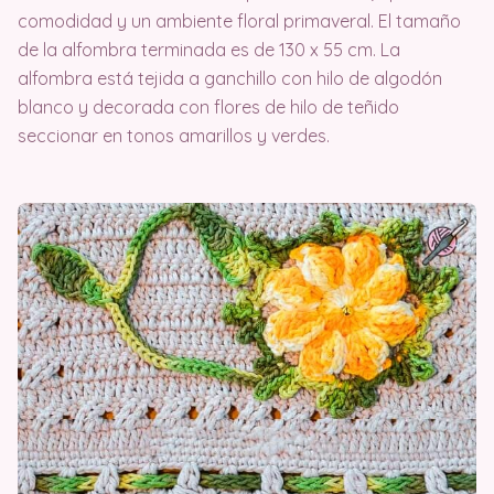
comodidad y un ambiente floral primaveral. El tamaño
de la alfombra terminada es de 130 x 55 cm. La
alfombra está tejida a ganchillo con hilo de algodón
blanco y decorada con flores de hilo de teñido
seccionar en tonos amarillos y verdes.