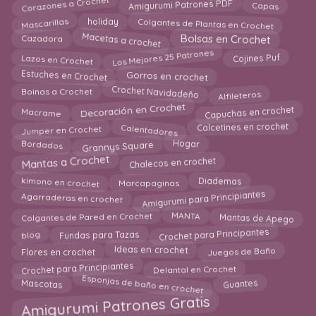
Corazones a Crochet
Amigurumi Patrones PDF
Capas
Colgantes de Plantas en Crochet
Mascarillas
holiday
Macetas a crochet
Bolsas en Crochet
Cazadora
Los Mejores 25 Patrones
Lazos en Crochet
Cojines Puf
Estuches en Crochet
Gorros en crochet
Crochet Navidadeño
Alfileteros
Boinas a Crochet
Capuchas en crochet
Decoración en Crochet
Macrame
Calentadores
Calcetines en crochet
Jumper en Crochet
Bordados
Grannys Square
Hogar
Chalecos en crochet
Mantas a Crochet
Diademas
kimono en crochet
Marcapaginas
Amigurumi para Principiantes
Agarraderas en crochet
MANTA
Mantas de Apego
Colgantes de Pared en Crochet
Crochet para Principantes
Fundas para Tazas
blog
Ideas en crochet
Flores en crochet
Juegos de Baño
Crochet para Principiantes
Delantal en Crochet
Esponjas de baño en crochet
Guantes
Mascotas
Amigurumi Patrones Gratis