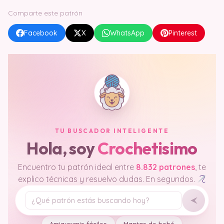
Comparte este patrón
Facebook
X
WhatsApp
Pinterest
TU BUSCADOR INTELIGENTE
Hola, soy
Crochetisimo
Encuentro tu patrón ideal entre
8.832 patrones
, te
explico técnicas y resuelvo dudas. En segundos.
Tu pregunta
Amigurumis fáciles
Mantas de bebé