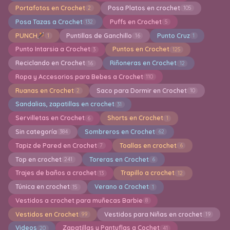
Portafotos en Crochet
Posa Platos en crochet
2
105
Posa Tazas a Crochet
Puffs en Crochet
132
5
PUNCH
Puntillas de Ganchillo
Punto Cruz
1
16
1
Punto Intarsia a Crochet
Puntos en Crochet
3
125
Reciclando en Crochet
Riñoneras en Crochet
16
12
Ropa y Accesorios para Bebes a Crochet
110
Ruanas en Crochet
Saco para Dormir en Crochet
2
10
Sandalias, zapatillas en crochet
31
Servilletas en Crochet
Shorts en Crochet
6
1
Sin categoría
Sombreros en Crochet
384
62
Tapiz de Pared en Crochet
Toallas en crochet
7
6
Top en crochet
Toreras en Crochet
241
6
Trajes de baños a crochet
Trapillo a crochet
13
12
Túnica en crochet
Verano a Crochet
15
1
Vestidos a crochet para muñecas Barbie
8
Vestidos en Crochet
Vestidos para Niñas en crochet
99
19
Videos
Zapatillas y Pantuflas a Cochet
20
41