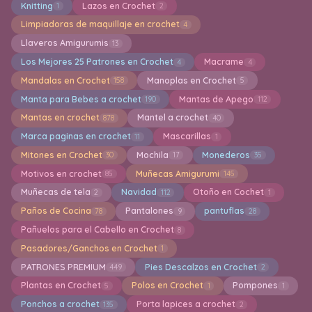
Knitting
Lazos en Crochet
1
2
Limpiadoras de maquillaje en crochet
4
Llaveros Amigurumis
13
Los Mejores 25 Patrones en Crochet
Macrame
4
4
Mandalas en Crochet
Manoplas en Crochet
158
5
Manta para Bebes a crochet
Mantas de Apego
190
112
Mantas en crochet
Mantel a crochet
878
40
Marca paginas en crochet
Mascarillas
11
1
Mitones en Crochet
Mochila
Monederos
30
17
35
Motivos en crochet
Muñecas Amigurumi
85
145
Muñecas de tela
Navidad
Otoño en Cochet
2
112
1
Paños de Cocina
Pantalones
pantuflas
78
9
28
Pañuelos para el Cabello en Crochet
8
Pasadores/Ganchos en Crochet
1
PATRONES PREMIUM
Pies Descalzos en Crochet
449
2
Plantas en Crochet
Polos en Crochet
Pompones
5
1
1
Ponchos a crochet
Porta lapices a crochet
135
2