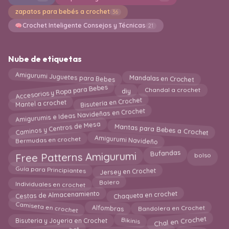
zapatos para bebés a crochet
36
Crochet Inteligente Consejos y Técnicas
21
Nube de etiquetas
Mandalas en Crochet
Amigurumi Juguetes para Bebes
Accesorios y Ropa para Bebes
diy
Chandal a crochet
Bisutería en Crochet
Mantel a crochet
Amigurumis e Ideas Navideñas en Crochet
Caminos y Centros de Mesa
Mantas para Bebes a Crochet
Amigurumi Navideño
Bermudas en crochet
Free Patterns Amigurumi
bolso
Bufandas
Guía para Principiantes
Jersey en Crochet
Bolero
Individuales en crochet
Chaqueta en crochet
Cestas de Almacenamiento
Camiseta en crochet
Bandolera en Crochet
Alfombras
Chal en Crochet
Bisuteria y Joyeria en Crochet
Bikinis