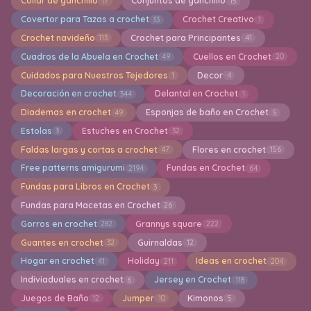
Collar de ganchillo
Conjuntos de ganchillo
17
15
Covertor para Tazas a crochet
Crochet Creativo
33
1
Crochet navideño
Crochet para Principantes
113
41
Cuadros de la Abuela en Crochet
Cuellos en Crochet
49
20
Cuidados para Nuestros Tejedores
Decor
1
4
Decoración en crochet
Delantal en Crochet
344
1
Diademas en crochet
Esponjas de baño en Crochet
49
5
Estolas
Estuches en Crochet
3
32
Faldas largas y cortas a crochet
Flores en crochet
47
156
Free patterns amigurumi
Fundas en Crochet
2194
64
Fundas para Libros en Crochet
3
Fundas para Macetas en Crochet
26
Gorros en crochet
Grannys square
282
222
Guantes en crochet
Guirnaldas
32
12
Hogar en crochet
Holiday
Ideas en crochet
41
211
204
Indiviaduales en crochet
Jersey en Crochet
6
118
Juegos de Baño
Jumper
Kimonos
12
10
5