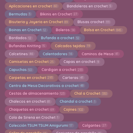
Aplicaciones en crochet
Bandoleras en crochet
60
5
Bermudas
Bikinis en Crochet
3
27
Bisuteria y Joyeria en Crochet
Blusas crochet
89
111
Boinas en Crochet
Boleros
Bolsa en Crochet
12
14
845
Bordados
Bufanda a crochet
12
32
Bufandas Knitting
Calcados tejidos
15
19
Calcetines
Calentadores
Caminos de Mesa
46
16
41
Camisetas en Crochet
Capas en crochet
25
9
Capuchas
Cardigan a crochet
50
233
Carpetas en crochet
Carteras
293
41
Centro de Mesa Decorativos a crochet
48
Cestas de almacenamiento
Chal a Crochet
123
330
Chalecos en crochet
Chandal a crochet
81
1
Chaquetas en crochet
Cojines
69
102
Cola de Sirena en Crochet
1
Colección TSUM TSUM Amigurumi
Colgantes
17
27