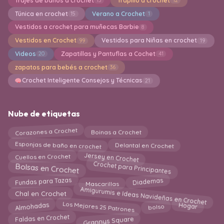
Trajes de baños a crochet
Trapillo a crochet
13
12
Túnica en crochet
Verano a Crochet
15
1
Vestidos a crochet para muñecas Barbie
8
Vestidos en Crochet
Vestidos para Niñas en crochet
99
19
Videos
Zapatillas y Pantuflas a Cochet
20
41
zapatos para bebés a crochet
36
Crochet Inteligente Consejos y Técnicas
21
Nube de etiquetas
Corazones a Crochet
Boinas a Crochet
Delantal en Crochet
Esponjas de baño en crochet
Jersey en Crochet
Cuellos en Crochet
Crochet para Principantes
Bolsas en Crochet
Diademas
Fundas para Tazas
Mascarillas
Amigurumis e Ideas Navideñas en Crochet
Chal en Crochet
Los Mejores 25 Patrones
bolso
Almohadas
Hogar
Grannys Square
Faldas en Crochet