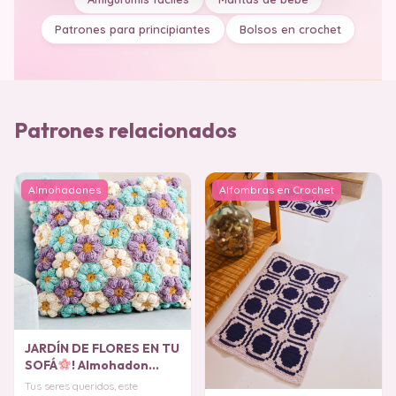
Patrones para principiantes
Bolsos en crochet
Patrones relacionados
Almohadones
Alfombras en Crochet
JARDÍN DE FLORES EN TU
SOFÁ
! Almohadon
Flores Puff en Crochet
Tus seres queridos, este