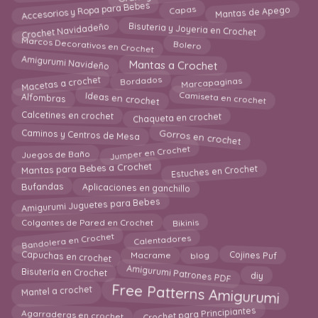
Accesorios y Ropa para Bebes
Capas
Mantas de Apego
Bisuteria y Joyeria en Crochet
Crochet Navidadeño
Marcos Decorativos en Crochet
Bolero
Amigurumi Navideño
Mantas a Crochet
Marcapaginas
Macetas a crochet
Bordados
Ideas en crochet
Camiseta en crochet
Alfombras
Calcetines en crochet
Chaqueta en crochet
Gorros en crochet
Caminos y Centros de Mesa
Jumper en Crochet
Juegos de Baño
Mantas para Bebes a Crochet
Estuches en Crochet
Aplicaciones en ganchillo
Bufandas
Amigurumi Juguetes para Bebes
Colgantes de Pared en Crochet
Bikinis
Calentadores
Bandolera en Crochet
Capuchas en crochet
blog
Cojines Puf
Macrame
Amigurumi Patrones PDF
Bisutería en Crochet
diy
Free Patterns Amigurumi
Mantel a crochet
Crochet para Principiantes
Agarraderas en crochet