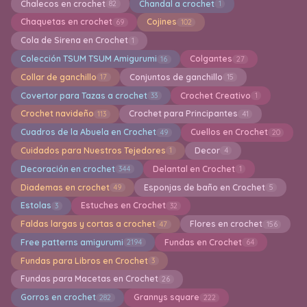
Chalecos en crochet
Chandal a crochet
82
1
Chaquetas en crochet
Cojines
69
102
Cola de Sirena en Crochet
1
Colección TSUM TSUM Amigurumi
Colgantes
16
27
Collar de ganchillo
Conjuntos de ganchillo
17
15
Covertor para Tazas a crochet
Crochet Creativo
33
1
Crochet navideño
Crochet para Principantes
113
41
Cuadros de la Abuela en Crochet
Cuellos en Crochet
49
20
Cuidados para Nuestros Tejedores
Decor
1
4
Decoración en crochet
Delantal en Crochet
344
1
Diademas en crochet
Esponjas de baño en Crochet
49
5
Estolas
Estuches en Crochet
3
32
Faldas largas y cortas a crochet
Flores en crochet
47
156
Free patterns amigurumi
Fundas en Crochet
2194
64
Fundas para Libros en Crochet
3
Fundas para Macetas en Crochet
26
Gorros en crochet
Grannys square
282
222