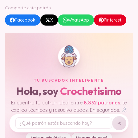
Comparte este patrón
Facebook
X
WhatsApp
Pinterest
TU BUSCADOR INTELIGENTE
Hola, soy
Crochetisimo
Encuentro tu patrón ideal entre
8.832 patrones
, te
explico técnicas y resuelvo dudas. En segundos.
Tu pregunta
Amigurumis fáciles
Mantas de bebé