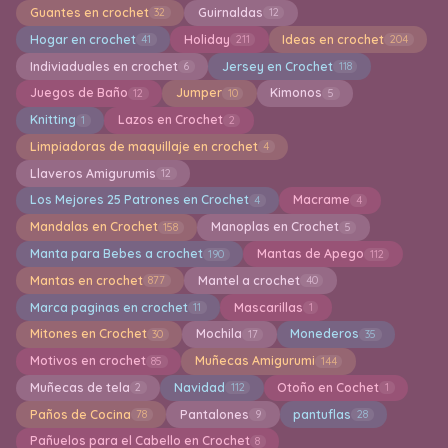
Guantes en crochet
Guirnaldas
32
12
Hogar en crochet
Holiday
Ideas en crochet
41
211
204
Indiviaduales en crochet
Jersey en Crochet
6
118
Juegos de Baño
Jumper
Kimonos
12
10
5
Knitting
Lazos en Crochet
1
2
Limpiadoras de maquillaje en crochet
4
Llaveros Amigurumis
12
Los Mejores 25 Patrones en Crochet
Macrame
4
4
Mandalas en Crochet
Manoplas en Crochet
158
5
Manta para Bebes a crochet
Mantas de Apego
190
112
Mantas en crochet
Mantel a crochet
877
40
Marca paginas en crochet
Mascarillas
11
1
Mitones en Crochet
Mochila
Monederos
30
17
35
Motivos en crochet
Muñecas Amigurumi
85
144
Muñecas de tela
Navidad
Otoño en Cochet
2
112
1
Paños de Cocina
Pantalones
pantuflas
78
9
28
Pañuelos para el Cabello en Crochet
8