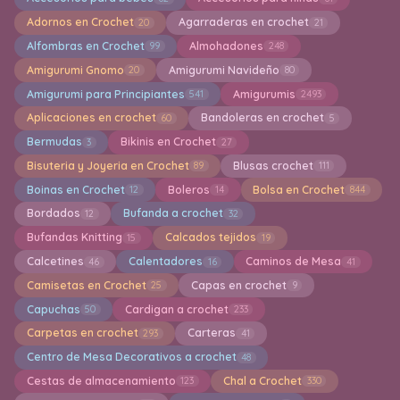
Adornos en Crochet
Agarraderas en crochet
20
21
Alfombras en Crochet
Almohadones
99
248
Amigurumi Gnomo
Amigurumi Navideño
20
80
Amigurumi para Principiantes
Amigurumis
541
2493
Aplicaciones en crochet
Bandoleras en crochet
60
5
Bermudas
Bikinis en Crochet
3
27
Bisuteria y Joyeria en Crochet
Blusas crochet
89
111
Boinas en Crochet
Boleros
Bolsa en Crochet
12
14
844
Bordados
Bufanda a crochet
12
32
Bufandas Knitting
Calcados tejidos
15
19
Calcetines
Calentadores
Caminos de Mesa
46
16
41
Camisetas en Crochet
Capas en crochet
25
9
Capuchas
Cardigan a crochet
50
233
Carpetas en crochet
Carteras
293
41
Centro de Mesa Decorativos a crochet
48
Cestas de almacenamiento
Chal a Crochet
123
330