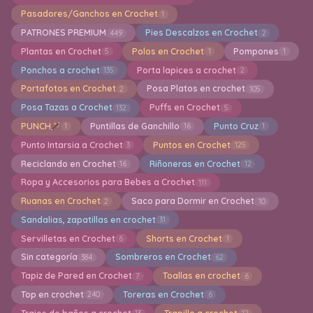
Pasadores/Ganchos en Crochet
1
PATRONES PREMIUM
Pies Descalzos en Crochet
449
2
Plantas en Crochet
Polos en Crochet
Pompones
5
1
1
Ponchos a crochet
Porta lapices a crochet
135
2
Portafotos en Crochet
Posa Platos en crochet
2
105
Posa Tazas a Crochet
Puffs en Crochet
132
5
PUNCH
Puntillas de Ganchillo
Punto Cruz
1
16
1
Punto Intarsia a Crochet
Puntos en Crochet
3
125
Reciclando en Crochet
Riñoneras en Crochet
16
12
Ropa y Accesorios para Bebes a Crochet
111
Ruanas en Crochet
Saco para Dormir en Crochet
2
10
Sandalias, zapatillas en crochet
31
Servilletas en Crochet
Shorts en Crochet
6
1
Sin categoría
Sombreros en Crochet
384
62
Tapiz de Pared en Crochet
Toallas en crochet
7
6
Top en crochet
Toreras en Crochet
240
6