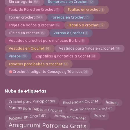
Sin categoría
Sombreros en Crochet
384
62
Tapiz de Pared en Crochet
Toallas en crochet
7
6
Top en crochet
Toreras en Crochet
240
6
Trajes de baños a crochet
Trapillo a crochet
13
12
Túnica en crochet
Verano a Crochet
15
1
Vestidos a crochet para muñecas Barbie
8
Vestidos en Crochet
Vestidos para Niñas en crochet
99
19
Videos
Zapatillas y Pantuflas a Cochet
20
41
zapatos para bebés a crochet
36
Crochet Inteligente Consejos y Técnicas
21
Nube de etiquetas
Bisutería en Crochet
holiday
Crochet para Principiantes
Mantas para Bebes a Crochet
Agarraderas en crochet
Bolsas en Crochet
Jersey en Crochet
Bolero
Amigurumi Patrones Gratis