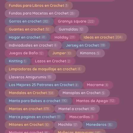
Fundas para Libros en Crochet
3
Fundas para Macetas en Crochet
25
Gorros en crochet
Grannys square
282
222
Guantes en crochet
Guirnaldas
32
12
Hogar en crochet
Holiday
Ideas en crochet
41
211
204
Indiviaduales en crochet
Jersey en Crochet
6
118
Juegos de Baño
Jumper
Kimonos
12
10
5
Knitting
Lazos en Crochet
1
2
Limpiadoras de maquillaje en crochet
4
Llaveros Amigurumis
13
Los Mejores 25 Patrones en Crochet
Macrame
4
4
Mandalas en Crochet
Manoplas en Crochet
158
5
Manta para Bebes a crochet
Mantas de Apego
190
112
Mantas en crochet
Mantel a crochet
878
40
Marca paginas en crochet
Mascarillas
11
1
Mitones en Crochet
Mochila
Monederos
30
17
35
Motivos en crochet
Muñecas Amigurumi
85
145