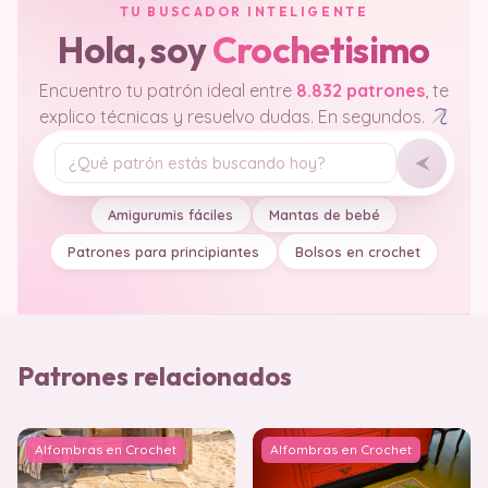
TU BUSCADOR INTELIGENTE
Hola, soy
Crochetisimo
Encuentro tu patrón ideal entre
8.832 patrones
, te
explico técnicas y resuelvo dudas. En segundos.
Tu pregunta
Amigurumis fáciles
Mantas de bebé
Patrones para principiantes
Bolsos en crochet
Patrones relacionados
Alfombras en Crochet
Alfombras en Crochet