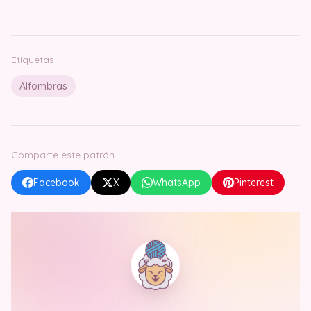
Etiquetas
Alfombras
Comparte este patrón
Facebook
X
WhatsApp
Pinterest