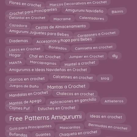
Flores en crochet
Marcos Decorativos en Crochet
Crochet para Principantes
Amigurumi Navideño
Bikinis
Calentadores
Delantal en Crochet
Macrame
Cazadora
Cestas de Almacenamiento
Amigurumi Juguetes para Bebes
Corazones a Crochet
Accesorios y Ropa para Bebes
Diademas
Bordados
Camiseta en crochet
Lazos en Crochet
Chal en Crochet
Hogar
Jumper en Crochet
diy
Mantel a crochet
Marcapaginas
MANTA
Amigurumis e Ideas Navideñas en Crochet
Calcetines en crochet
Gorros en crochet
blog
Juegos de Baño
Mantas a Crochet
Mandalas en Crochet
Chalecos en crochet
Aplicaciones en ganchillo
Mantas de Apego
Alfileteros
Cojines Puf
Estuches en Crochet
Ideas en crochet
Free Patterns Amigurumi
Bermudas en crochet
Guía para Principiantes
Mascarillas
Chaqueta en crochet
Guantes
Bufandas