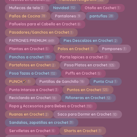
Muñecas de tela
Navidad
Otoño en Cochet
2
112
1
Paños de Cocina
Pantalones
pantuflas
78
9
28
Pañuelos para el Cabello en Crochet
8
Pasadores/Ganchos en Crochet
1
PATRONES PREMIUM
Pies Descalzos en Crochet
449
2
Plantas en Crochet
Polos en Crochet
Pompones
5
1
1
Ponchos a crochet
Porta lapices a crochet
135
2
Portafotos en Crochet
Posa Platos en crochet
2
105
Posa Tazas a Crochet
Puffs en Crochet
132
5
PUNCH
Puntillas de Ganchillo
Punto Cruz
1
16
1
Punto Intarsia a Crochet
Puntos en Crochet
3
125
Reciclando en Crochet
Riñoneras en Crochet
16
12
Ropa y Accesorios para Bebes a Crochet
110
Ruanas en Crochet
Saco para Dormir en Crochet
2
10
Sandalias, zapatillas en crochet
31
Servilletas en Crochet
Shorts en Crochet
6
1