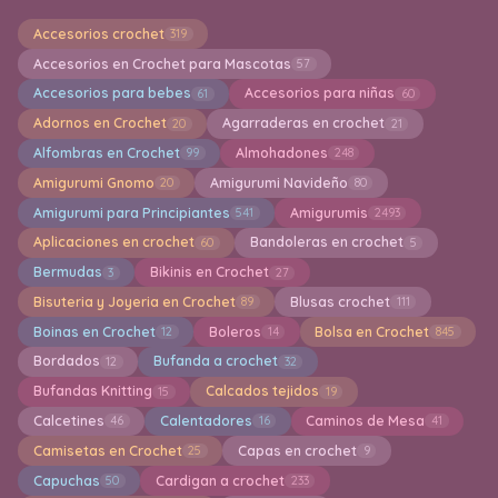
Accesorios crochet
319
Accesorios en Crochet para Mascotas
57
Accesorios para bebes
Accesorios para niñas
61
60
Adornos en Crochet
Agarraderas en crochet
20
21
Alfombras en Crochet
Almohadones
99
248
Amigurumi Gnomo
Amigurumi Navideño
20
80
Amigurumi para Principiantes
Amigurumis
541
2493
Aplicaciones en crochet
Bandoleras en crochet
60
5
Bermudas
Bikinis en Crochet
3
27
Bisuteria y Joyeria en Crochet
Blusas crochet
89
111
Boinas en Crochet
Boleros
Bolsa en Crochet
12
14
845
Bordados
Bufanda a crochet
12
32
Bufandas Knitting
Calcados tejidos
15
19
Calcetines
Calentadores
Caminos de Mesa
46
16
41
Camisetas en Crochet
Capas en crochet
25
9
Capuchas
Cardigan a crochet
50
233