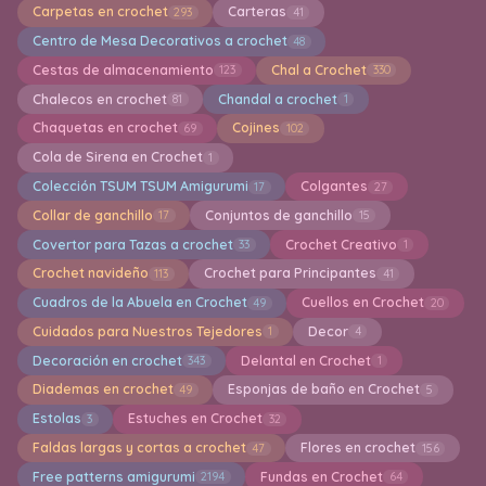
Carpetas en crochet
Carteras
293
41
Centro de Mesa Decorativos a crochet
48
Cestas de almacenamiento
Chal a Crochet
123
330
Chalecos en crochet
Chandal a crochet
81
1
Chaquetas en crochet
Cojines
69
102
Cola de Sirena en Crochet
1
Colección TSUM TSUM Amigurumi
Colgantes
17
27
Collar de ganchillo
Conjuntos de ganchillo
17
15
Covertor para Tazas a crochet
Crochet Creativo
33
1
Crochet navideño
Crochet para Principantes
113
41
Cuadros de la Abuela en Crochet
Cuellos en Crochet
49
20
Cuidados para Nuestros Tejedores
Decor
1
4
Decoración en crochet
Delantal en Crochet
343
1
Diademas en crochet
Esponjas de baño en Crochet
49
5
Estolas
Estuches en Crochet
3
32
Faldas largas y cortas a crochet
Flores en crochet
47
156
Free patterns amigurumi
Fundas en Crochet
2194
64