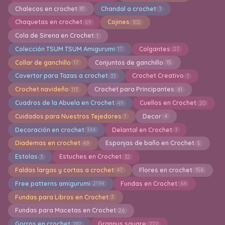
Chalecos en crochet
Chandal a crochet
81
1
Chaquetas en crochet
Cojines
69
102
Cola de Sirena en Crochet
1
Colección TSUM TSUM Amigurumi
Colgantes
17
27
Collar de ganchillo
Conjuntos de ganchillo
17
15
Covertor para Tazas a crochet
Crochet Creativo
33
1
Crochet navideño
Crochet para Principantes
113
41
Cuadros de la Abuela en Crochet
Cuellos en Crochet
49
20
Cuidados para Nuestros Tejedores
Decor
1
4
Decoración en crochet
Delantal en Crochet
344
1
Diademas en crochet
Esponjas de baño en Crochet
49
5
Estolas
Estuches en Crochet
3
32
Faldas largas y cortas a crochet
Flores en crochet
47
156
Free patterns amigurumi
Fundas en Crochet
2194
64
Fundas para Libros en Crochet
3
Fundas para Macetas en Crochet
26
Gorros en crochet
Grannys square
282
222