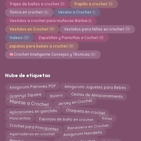
Trajes de baños a crochet
Trapillo a crochet
13
12
Túnica en crochet
Verano a Crochet
15
1
Vestidos a crochet para muñecas Barbie
8
Vestidos en Crochet
Vestidos para Niñas en crochet
99
19
Videos
Zapatillas y Pantuflas a Cochet
20
41
zapatos para bebés a crochet
36
Crochet Inteligente Consejos y Técnicas
21
Nube de etiquetas
Amigurumi Patrones PDF
Amigurumi Juguetes para Bebes
Cestas de Almacenamiento
Grannys Square
Bolero
Jersey en Crochet
Mantas a Crochet
Chaqueta en crochet
Aplicaciones en ganchillo
Esponjas de baño en crochet
bolso
Mascarillas
Bandolera en Crochet
Crochet para Principantes
Amigurumi Navideño
Agarraderas en crochet
Delantal en Crochet