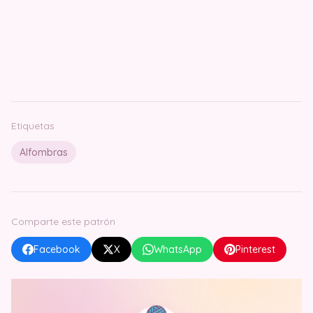
Etiquetas
Alfombras
Comparte este patrón
Facebook
X
WhatsApp
Pinterest