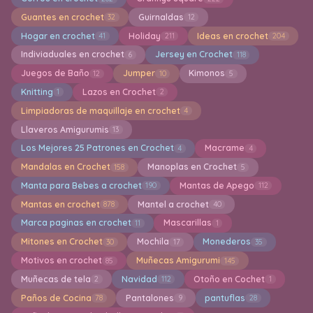
Guantes en crochet
Guirnaldas
32
12
Hogar en crochet
Holiday
Ideas en crochet
41
211
204
Indiviaduales en crochet
Jersey en Crochet
6
118
Juegos de Baño
Jumper
Kimonos
12
10
5
Knitting
Lazos en Crochet
1
2
Limpiadoras de maquillaje en crochet
4
Llaveros Amigurumis
13
Los Mejores 25 Patrones en Crochet
Macrame
4
4
Mandalas en Crochet
Manoplas en Crochet
158
5
Manta para Bebes a crochet
Mantas de Apego
190
112
Mantas en crochet
Mantel a crochet
878
40
Marca paginas en crochet
Mascarillas
11
1
Mitones en Crochet
Mochila
Monederos
30
17
35
Motivos en crochet
Muñecas Amigurumi
85
145
Muñecas de tela
Navidad
Otoño en Cochet
2
112
1
Paños de Cocina
Pantalones
pantuflas
78
9
28