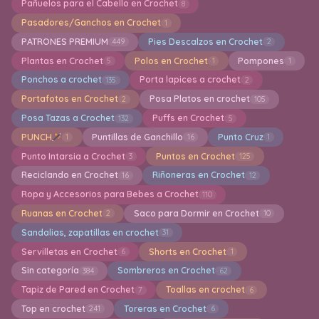
Pañuelos para el Cabello en Crochet
8
Pasadores/Ganchos en Crochet
1
PATRONES PREMIUM
Pies Descalzos en Crochet
449
2
Plantas en Crochet
Polos en Crochet
Pompones
5
1
1
Ponchos a crochet
Porta lapices a crochet
135
2
Portafotos en Crochet
Posa Platos en crochet
2
105
Posa Tazas a Crochet
Puffs en Crochet
132
5
PUNCH
Puntillas de Ganchillo
Punto Cruz
1
16
1
Punto Intarsia a Crochet
Puntos en Crochet
3
125
Reciclando en Crochet
Riñoneras en Crochet
16
12
Ropa y Accesorios para Bebes a Crochet
110
Ruanas en Crochet
Saco para Dormir en Crochet
2
10
Sandalias, zapatillas en crochet
31
Servilletas en Crochet
Shorts en Crochet
6
1
Sin categoría
Sombreros en Crochet
384
62
Tapiz de Pared en Crochet
Toallas en crochet
7
6
Top en crochet
Toreras en Crochet
241
6