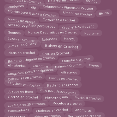
Mandalas en Crochet
holiday
Colgantes de Plantas en Crochet
Diademas
diy
Mantas para Bebes a Crochet
Bikinis
kimono en crochet
Mantas de Apego
Corazones a Crochet
Crochet Navidadeño
Accesorios y Ropa para Bebes
Macrame
Guantes
Marcos Decorativos en Crochet
Lazos en Crochet
MANTA
Bufandas
Bolsas en Crochet
Jumper en Crochet
Chal en Crochet
Ideas en crochet
Bisuteria y Joyeria en Crochet
Chandal a crochet
Boinas a Crochet
Capas
Cazadora
Almohadas
Amigurumi para Principiantes
Alfileteros
Calcetines en crochet
Cuellos en Crochet
Estuches en Crochet
Bisutería en Crochet
Guía para Principiantes
Juegos de Baño
Gorros en crochet
Mantel a crochet
Marcapaginas
Los Mejores 25 Patrones
Macetas a crochet
Calentadores
Alfombras
Chalecos en crochet
Cojines Puf
Bermudas en crochet