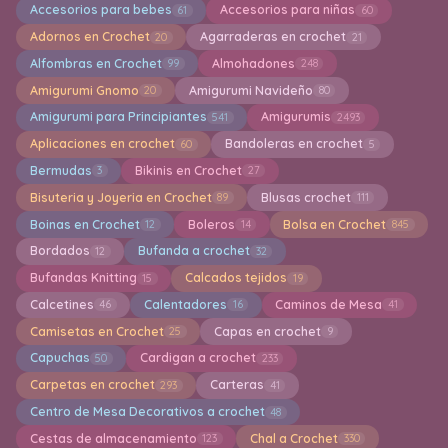
Accesorios para bebes
Accesorios para niñas
61
60
Adornos en Crochet
Agarraderas en crochet
20
21
Alfombras en Crochet
Almohadones
99
248
Amigurumi Gnomo
Amigurumi Navideño
20
80
Amigurumi para Principiantes
Amigurumis
541
2493
Aplicaciones en crochet
Bandoleras en crochet
60
5
Bermudas
Bikinis en Crochet
3
27
Bisuteria y Joyeria en Crochet
Blusas crochet
89
111
Boinas en Crochet
Boleros
Bolsa en Crochet
12
14
845
Bordados
Bufanda a crochet
12
32
Bufandas Knitting
Calcados tejidos
15
19
Calcetines
Calentadores
Caminos de Mesa
46
16
41
Camisetas en Crochet
Capas en crochet
25
9
Capuchas
Cardigan a crochet
50
233
Carpetas en crochet
Carteras
293
41
Centro de Mesa Decorativos a crochet
48
Cestas de almacenamiento
Chal a Crochet
123
330