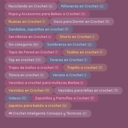
Reciclando en Crochet
Riñoneras en Crochet
16
12
Ropa y Accesorios para Bebes a Crochet
111
Ruanas en Crochet
Saco para Dormir en Crochet
2
10
Sandalias, zapatillas en crochet
31
Servilletas en Crochet
Shorts en Crochet
6
1
Sin categoría
Sombreros en Crochet
384
62
Tapiz de Pared en Crochet
Toallas en crochet
7
6
Top en crochet
Toreras en Crochet
241
6
Trajes de baños a crochet
Trapillo a crochet
13
12
Túnica en crochet
Verano a Crochet
15
1
Vestidos a crochet para muñecas Barbie
8
Vestidos en Crochet
Vestidos para Niñas en crochet
99
19
Videos
Zapatillas y Pantuflas a Cochet
20
41
zapatos para bebés a crochet
36
Crochet Inteligente Consejos y Técnicas
21