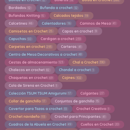
Bordados
Bufanda a crochet
12
32
Bufandas Knitting
Calcados tejidos
15
19
Calcetines
Calentadores
Caminos de Mesa
46
16
41
Camisetas en Crochet
Capas en crochet
25
9
Capuchas
Cardigan a crochet
50
233
Carpetas en crochet
Carteras
293
41
Centro de Mesa Decorativos a crochet
48
Cestas de almacenamiento
Chal a Crochet
123
330
Chalecos en crochet
Chandal a crochet
82
1
Chaquetas en crochet
Cojines
69
102
Cola de Sirena en Crochet
1
Colección TSUM TSUM Amigurumi
Colgantes
17
27
Collar de ganchillo
Conjuntos de ganchillo
17
15
Covertor para Tazas a crochet
Crochet Creativo
33
1
Crochet navideño
Crochet para Principantes
113
41
Cuadros de la Abuela en Crochet
Cuellos en Crochet
49
20