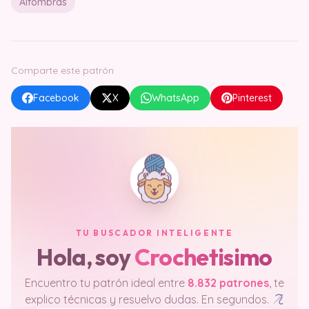
Alfombras
Comparte este patrón
Facebook
X
WhatsApp
Pinterest
TU BUSCADOR INTELIGENTE
Hola, soy
Crochetisimo
Encuentro tu patrón ideal entre
8.832 patrones
, te
explico técnicas y resuelvo dudas. En segundos.