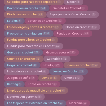
Cuidados para Nuestros Tejedores
Decor
1
4
Decoración en crochet
Delantal en Crochet
344
1
Diademas en crochet
Esponjas de baño en Crochet
49
5
Estolas
Estuches en Crochet
3
32
Faldas largas y cortas a crochet
Flores en crochet
47
156
Free patterns amigurumi
Fundas en Crochet
2195
64
Fundas para Libros en Crochet
3
Fundas para Macetas en Crochet
26
Gorros en crochet
Grannys square
282
222
Guantes en crochet
Guirnaldas
32
12
Hogar en crochet
Holiday
Ideas en crochet
41
211
204
Indiviaduales en crochet
Jersey en Crochet
6
118
Juegos de Baño
Jumper
Kimonos
12
10
5
Knitting
Lazos en Crochet
1
2
Limpiadoras de maquillaje en crochet
4
Llaveros Amigurumis
13
Los Mejores 25 Patrones en Crochet
Macrame
4
4