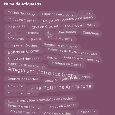
Nube de etiquetas
Mantas de Apego
Capuchas en crochet
bolso
Amigurumi Juguetes para Bebes
Faldas en Crochet
Chal en Crochet
Estuches en Crochet
Mascarillas
diy
Diademas
Almohadas
Chaqueta en crochet
Mantel a crochet
Alfombras
Bolero
Bandolera en Crochet
Jumper en Crochet
Colgantes de Plantas en Crochet
Bolsas en Crochet
Guía para Principiantes
MANTA
Amigurumi Navideño
Agarraderas en crochet
Bisutería en Crochet
Amigurumi Patrones Gratis
Amigurumi para Principiantes
Delantal en Crochet
Free Patterns Amigurumi
Alfileteros
Chandal a crochet
Amigurumis e Ideas Navideñas en Crochet
Jersey en Crochet
Bermudas en crochet
Flores en crochet
Gorros en crochet
Cojines Puf