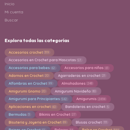
Inicio
Mi cuenta
Buscar
Explora todas las categorías
Accesorios crochet
319
Accesorios en Crochet para Mascotas
57
Accesorios para bebes
Accesorios para niñas
62
61
Adornos en Crochet
Agarraderas en crochet
20
21
Alfombras en Crochet
Almohadones
99
248
Amigurumi Gnomo
Amigurumi Navideño
20
80
Amigurumi para Principiantes
Amigurumis
542
2494
Aplicaciones en crochet
Bandoleras en crochet
60
5
Bermudas
Bikinis en Crochet
3
27
Bisuteria y Joyeria en Crochet
Blusas crochet
89
111
Boinas en Crochet
Boleros
Bolsa en Crochet
12
14
844