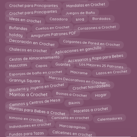
Mandalas en Crochet
Crochet para Principiantes
Juegos de Baño
Crochet para Principantes
Ideas en crochet
blog
Bordados
Cazadora
Corazones a Crochet
Cuellos en Crochet
Bufandas
Amigurumi Patrones PDF
holiday
Decoración en Crochet
Colgantes de Pared en Crochet
Chalecos en crochet
Aplicaciones en ganchillo
Accesorios y Ropa para Bebes
Cestas de Almacenamiento
Guantes
Los Mejores 25 Patrones
Mascotas
Capas
Esponjas de baño en crochet
Lazos en Crochet
Macrame
Marcos Decorativos en Crochet
Grannys Square
Bisuteria y Joyeria en Crochet
Crochet Navidadeño
Boinas a Crochet
Hogar
Mantas a Crochet
Caminos y Centros de Mesa
Bikinis
Mantas para Bebes a Crochet
Macetas a crochet
kimono en crochet
Calentadores
Camiseta en crochet
Marcapaginas
Individuales en crochet
Fundas para Tazas
Calcetines en crochet