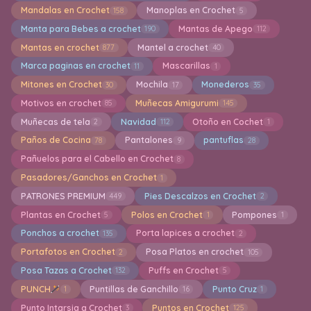
Mandalas en Crochet
Manoplas en Crochet
158
5
Manta para Bebes a crochet
Mantas de Apego
190
112
Mantas en crochet
Mantel a crochet
877
40
Marca paginas en crochet
Mascarillas
11
1
Mitones en Crochet
Mochila
Monederos
30
17
35
Motivos en crochet
Muñecas Amigurumi
85
145
Muñecas de tela
Navidad
Otoño en Cochet
2
112
1
Paños de Cocina
Pantalones
pantuflas
78
9
28
Pañuelos para el Cabello en Crochet
8
Pasadores/Ganchos en Crochet
1
PATRONES PREMIUM
Pies Descalzos en Crochet
449
2
Plantas en Crochet
Polos en Crochet
Pompones
5
1
1
Ponchos a crochet
Porta lapices a crochet
135
2
Portafotos en Crochet
Posa Platos en crochet
2
105
Posa Tazas a Crochet
Puffs en Crochet
132
5
PUNCH
Puntillas de Ganchillo
Punto Cruz
1
16
1
Punto Intarsia a Crochet
Puntos en Crochet
3
125