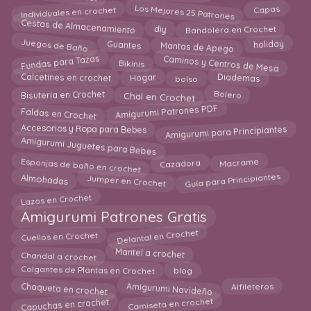
Los Mejores 25 Patrones
Individuales en crochet
Capas
Cestas de Almacenamiento
diy
Bandolera en Crochet
Mantas de Apego
Juegos de Baño
holiday
Guantes
Caminos y Centros de Mesa
Fundas para Tazas
Bikinis
Diademas
Calcetines en crochet
Hogar
bolso
Chal en Crochet
Bolero
Bisutería en Crochet
Amigurumi Patrones PDF
Faldas en Crochet
Amigurumi para Principiantes
Accesorios y Ropa para Bebes
Amigurumi Juguetes para Bebes
Esponjas de baño en crochet
Macrame
Cazadora
Guía para Principiantes
Almohadas
Jumper en Crochet
Lazos en Crochet
Amigurumi Patrones Gratis
Delantal en Crochet
Cuellos en Crochet
Chandal a crochet
Mantel a crochet
Colgantes de Plantas en Crochet
blog
Chaqueta en crochet
Amigurumi Navideño
Alfileteros
Camiseta en crochet
Capuchas en crochet