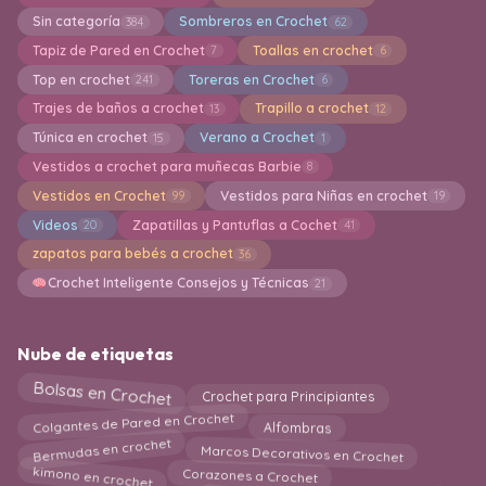
Sin categoría
Sombreros en Crochet
384
62
Tapiz de Pared en Crochet
Toallas en crochet
7
6
Top en crochet
Toreras en Crochet
241
6
Trajes de baños a crochet
Trapillo a crochet
13
12
Túnica en crochet
Verano a Crochet
15
1
Vestidos a crochet para muñecas Barbie
8
Vestidos en Crochet
Vestidos para Niñas en crochet
99
19
Videos
Zapatillas y Pantuflas a Cochet
20
41
zapatos para bebés a crochet
36
Crochet Inteligente Consejos y Técnicas
21
Nube de etiquetas
Bolsas en Crochet
Crochet para Principiantes
Colgantes de Pared en Crochet
Alfombras
Bermudas en crochet
Marcos Decorativos en Crochet
kimono en crochet
Corazones a Crochet