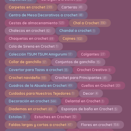
Carpetas en crochet
Carteras
293
41
Centro de Mesa Decorativos a crochet
48
Cestas de almacenamiento
Chal a Crochet
123
330
Chalecos en crochet
Chandal a crochet
82
1
Chaquetas en crochet
Cojines
69
102
Cola de Sirena en Crochet
1
Colección TSUM TSUM Amigurumi
Colgantes
17
27
Collar de ganchillo
Conjuntos de ganchillo
17
15
Covertor para Tazas a crochet
Crochet Creativo
33
1
Crochet navideño
Crochet para Principantes
113
41
Cuadros de la Abuela en Crochet
Cuellos en Crochet
49
20
Cuidados para Nuestros Tejedores
Decor
1
4
Decoración en crochet
Delantal en Crochet
344
1
Diademas en crochet
Esponjas de baño en Crochet
49
5
Estolas
Estuches en Crochet
3
32
Faldas largas y cortas a crochet
Flores en crochet
47
156