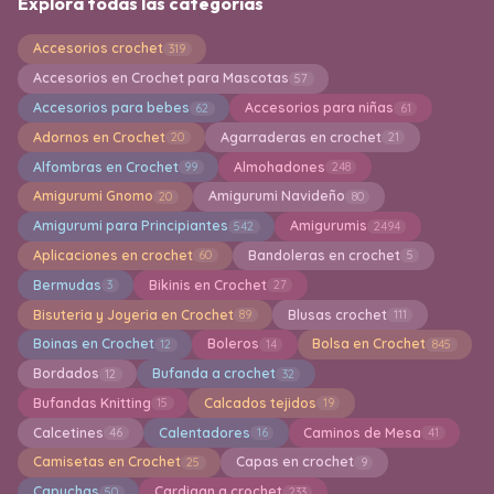
Explora todas las categorías
Accesorios crochet
319
Accesorios en Crochet para Mascotas
57
Accesorios para bebes
Accesorios para niñas
62
61
Adornos en Crochet
Agarraderas en crochet
20
21
Alfombras en Crochet
Almohadones
99
248
Amigurumi Gnomo
Amigurumi Navideño
20
80
Amigurumi para Principiantes
Amigurumis
542
2494
Aplicaciones en crochet
Bandoleras en crochet
60
5
Bermudas
Bikinis en Crochet
3
27
Bisuteria y Joyeria en Crochet
Blusas crochet
89
111
Boinas en Crochet
Boleros
Bolsa en Crochet
12
14
845
Bordados
Bufanda a crochet
12
32
Bufandas Knitting
Calcados tejidos
15
19
Calcetines
Calentadores
Caminos de Mesa
46
16
41
Camisetas en Crochet
Capas en crochet
25
9
Capuchas
Cardigan a crochet
50
233