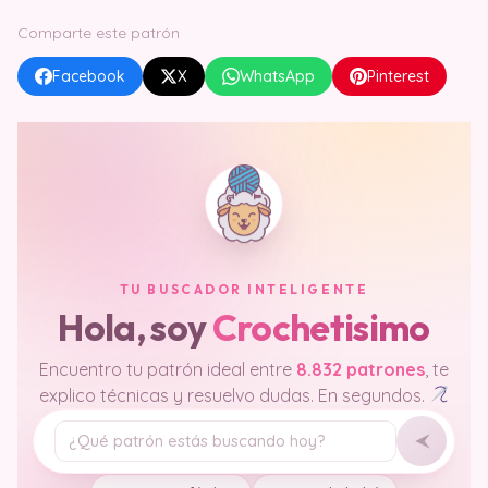
Comparte este patrón
Facebook
X
WhatsApp
Pinterest
TU BUSCADOR INTELIGENTE
Hola, soy
Crochetisimo
Encuentro tu patrón ideal entre
8.832 patrones
, te
explico técnicas y resuelvo dudas. En segundos.
Tu pregunta