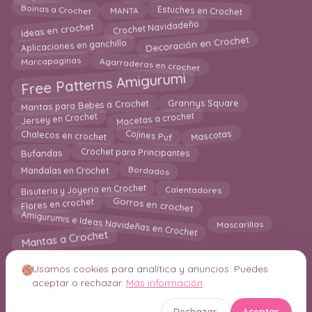
Estuches en Crochet
Boinas a Crochet
MANTA
Ideas en crochet
Crochet Navidadeño
Aplicaciones en ganchillo
Decoración en Crochet
Agarraderas en crochet
Marcapaginas
Free Patterns Amigurumi
Mantas para Bebes a Crochet
Grannys Square
Macetas a crochet
Jersey en Crochet
Cojines Puf
Mascotas
Chalecos en crochet
Crochet para Principantes
Bufandas
Mandalas en Crochet
Bordados
Bisuteria y Joyeria en Crochet
Calentadores
Gorros en crochet
Flores en crochet
Amigurumis e Ideas Navideñas en Crochet
Mascarillas
Mantas a Crochet
Usamos cookies para analítica y anuncios. Puedes
aceptar o rechazar.
Más información
© 2026 Crochetisimo. Todos los derechos reservados.