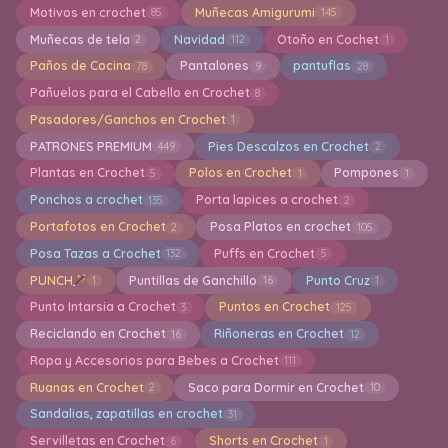
Motivos en crochet
Muñecas Amigurumi
85
145
Muñecas de tela
Navidad
Otoño en Cochet
2
112
1
Paños de Cocina
Pantalones
pantuflas
78
9
28
Pañuelos para el Cabello en Crochet
8
Pasadores/Ganchos en Crochet
1
PATRONES PREMIUM
Pies Descalzos en Crochet
449
2
Plantas en Crochet
Polos en Crochet
Pompones
5
1
1
Ponchos a crochet
Porta lapices a crochet
135
2
Portafotos en Crochet
Posa Platos en crochet
2
105
Posa Tazas a Crochet
Puffs en Crochet
132
5
PUNCH
Puntillas de Ganchillo
Punto Cruz
1
16
1
Punto Intarsia a Crochet
Puntos en Crochet
3
125
Reciclando en Crochet
Riñoneras en Crochet
16
12
Ropa y Accesorios para Bebes a Crochet
111
Ruanas en Crochet
Saco para Dormir en Crochet
2
10
Sandalias, zapatillas en crochet
31
Servilletas en Crochet
Shorts en Crochet
6
1