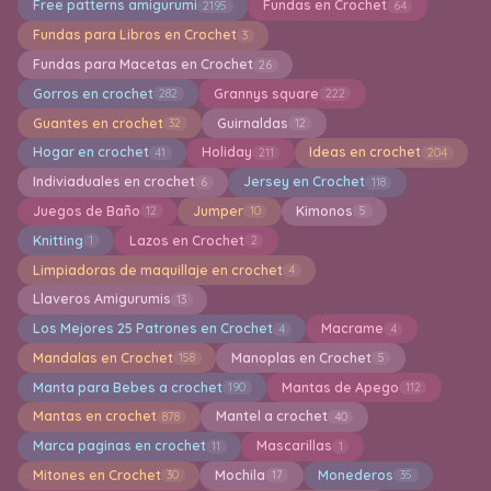
Free patterns amigurumi
Fundas en Crochet
2195
64
Fundas para Libros en Crochet
3
Fundas para Macetas en Crochet
26
Gorros en crochet
Grannys square
282
222
Guantes en crochet
Guirnaldas
32
12
Hogar en crochet
Holiday
Ideas en crochet
41
211
204
Indiviaduales en crochet
Jersey en Crochet
6
118
Juegos de Baño
Jumper
Kimonos
12
10
5
Knitting
Lazos en Crochet
1
2
Limpiadoras de maquillaje en crochet
4
Llaveros Amigurumis
13
Los Mejores 25 Patrones en Crochet
Macrame
4
4
Mandalas en Crochet
Manoplas en Crochet
158
5
Manta para Bebes a crochet
Mantas de Apego
190
112
Mantas en crochet
Mantel a crochet
878
40
Marca paginas en crochet
Mascarillas
11
1
Mitones en Crochet
Mochila
Monederos
30
17
35