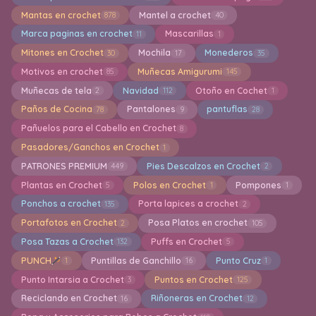
Mantas en crochet
Mantel a crochet
878
40
Marca paginas en crochet
Mascarillas
11
1
Mitones en Crochet
Mochila
Monederos
30
17
35
Motivos en crochet
Muñecas Amigurumi
85
145
Muñecas de tela
Navidad
Otoño en Cochet
2
112
1
Paños de Cocina
Pantalones
pantuflas
78
9
28
Pañuelos para el Cabello en Crochet
8
Pasadores/Ganchos en Crochet
1
PATRONES PREMIUM
Pies Descalzos en Crochet
449
2
Plantas en Crochet
Polos en Crochet
Pompones
5
1
1
Ponchos a crochet
Porta lapices a crochet
135
2
Portafotos en Crochet
Posa Platos en crochet
2
105
Posa Tazas a Crochet
Puffs en Crochet
132
5
PUNCH
Puntillas de Ganchillo
Punto Cruz
1
16
1
Punto Intarsia a Crochet
Puntos en Crochet
3
125
Reciclando en Crochet
Riñoneras en Crochet
16
12