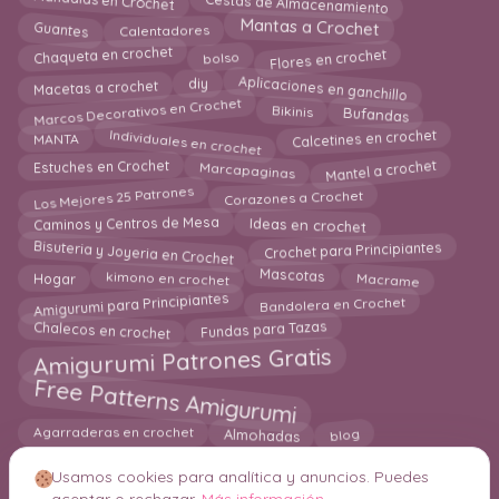
Mandalas en Crochet
Guantes
Mantas a Crochet
Calentadores
Flores en crochet
Chaqueta en crochet
bolso
Aplicaciones en ganchillo
Macetas a crochet
diy
Marcos Decorativos en Crochet
Bikinis
Bufandas
Individuales en crochet
Calcetines en crochet
MANTA
Mantel a crochet
Estuches en Crochet
Marcapaginas
Los Mejores 25 Patrones
Corazones a Crochet
Ideas en crochet
Caminos y Centros de Mesa
Crochet para Principiantes
Bisuteria y Joyeria en Crochet
Macrame
Mascotas
kimono en crochet
Hogar
Amigurumi para Principiantes
Bandolera en Crochet
Fundas para Tazas
Chalecos en crochet
Amigurumi Patrones Gratis
Free Patterns Amigurumi
Almohadas
blog
Agarraderas en crochet
Usamos cookies para analítica y anuncios. Puedes