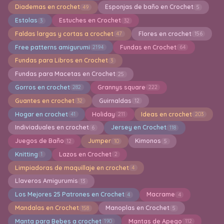
Diademas en crochet
Esponjas de baño en Crochet
49
5
Estolas
Estuches en Crochet
3
32
Faldas largas y cortas a crochet
Flores en crochet
47
156
Free patterns amigurumi
Fundas en Crochet
2194
64
Fundas para Libros en Crochet
3
Fundas para Macetas en Crochet
25
Gorros en crochet
Grannys square
282
222
Guantes en crochet
Guirnaldas
32
12
Hogar en crochet
Holiday
Ideas en crochet
41
211
203
Indiviaduales en crochet
Jersey en Crochet
6
118
Juegos de Baño
Jumper
Kimonos
12
10
5
Knitting
Lazos en Crochet
1
2
Limpiadoras de maquillaje en crochet
4
Llaveros Amigurumis
13
Los Mejores 25 Patrones en Crochet
Macrame
4
4
Mandalas en Crochet
Manoplas en Crochet
158
5
Manta para Bebes a crochet
Mantas de Apego
190
112