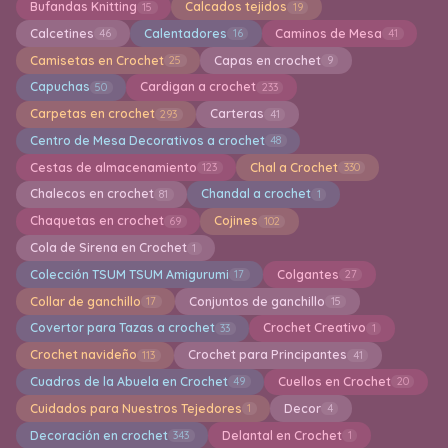
Bufandas Knitting
Calcados tejidos
15
19
Calcetines
Calentadores
Caminos de Mesa
46
16
41
Camisetas en Crochet
Capas en crochet
25
9
Capuchas
Cardigan a crochet
50
233
Carpetas en crochet
Carteras
293
41
Centro de Mesa Decorativos a crochet
48
Cestas de almacenamiento
Chal a Crochet
123
330
Chalecos en crochet
Chandal a crochet
81
1
Chaquetas en crochet
Cojines
69
102
Cola de Sirena en Crochet
1
Colección TSUM TSUM Amigurumi
Colgantes
17
27
Collar de ganchillo
Conjuntos de ganchillo
17
15
Covertor para Tazas a crochet
Crochet Creativo
33
1
Crochet navideño
Crochet para Principantes
113
41
Cuadros de la Abuela en Crochet
Cuellos en Crochet
49
20
Cuidados para Nuestros Tejedores
Decor
1
4
Decoración en crochet
Delantal en Crochet
343
1