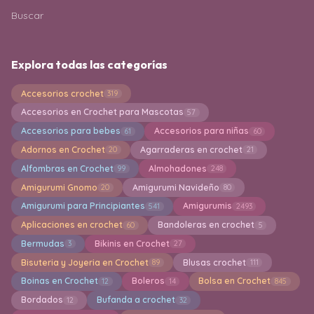
Buscar
Explora todas las categorías
Accesorios crochet
319
Accesorios en Crochet para Mascotas
57
Accesorios para bebes
Accesorios para niñas
61
60
Adornos en Crochet
Agarraderas en crochet
20
21
Alfombras en Crochet
Almohadones
99
248
Amigurumi Gnomo
Amigurumi Navideño
20
80
Amigurumi para Principiantes
Amigurumis
541
2493
Aplicaciones en crochet
Bandoleras en crochet
60
5
Bermudas
Bikinis en Crochet
3
27
Bisuteria y Joyeria en Crochet
Blusas crochet
89
111
Boinas en Crochet
Boleros
Bolsa en Crochet
12
14
845
Bordados
Bufanda a crochet
12
32