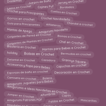
Jersey en Crochet
Diademas
Juegos de Baño
Bordados
Lazos en Crochet
Cojines Puf
Crochet para Principantes
Cuellos en Crochet
Gorros en crochet
Crochet Navidadeño
Chandal a crochet
Alfileteros
Guía para Principiantes
Mantas de Apego
Amigurumi Navideño
Colgantes de Pared en Crochet
Boinas a Crochet
Colgantes de Plantas en Crochet
Chal en Crochet
Mantas para Bebes a Crochet
Bisutería en Crochet
Bermudas en crochet
Bolsas en Crochet
holiday
Grannys Square
Cazadora
Delantal en Crochet
Accesorios y Ropa para Bebes
Capuchas en crochet
Esponjas de baño en crochet
Decoración en Crochet
Camiseta en crochet
Bolero
Amigurumi Juguetes para Bebes
Amigurumis e Ideas Navideñas en Crochet
Jumper en Crochet
Alfombras
Capas
Faldas en Crochet
Mascarillas
Amigurumi Patrones PDF
Cestas de Almacenamiento