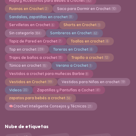
Ropa y Accesorios para Bebes a Crochet
110
Ruanas en Crochet
Saco para Dormir en Crochet
2
10
Sandalias, zapatillas en crochet
31
Servilletas en Crochet
Shorts en Crochet
6
1
Sin categoría
Sombreros en Crochet
384
62
Tapiz de Pared en Crochet
Toallas en crochet
7
6
Top en crochet
Toreras en Crochet
239
6
Trajes de baños a crochet
Trapillo a crochet
13
12
Túnica en crochet
Verano a Crochet
15
1
Vestidos a crochet para muñecas Barbie
8
Vestidos en Crochet
Vestidos para Niñas en crochet
99
19
Videos
Zapatillas y Pantuflas a Cochet
20
41
zapatos para bebés a crochet
36
Crochet Inteligente Consejos y Técnicas
21
Nube de etiquetas