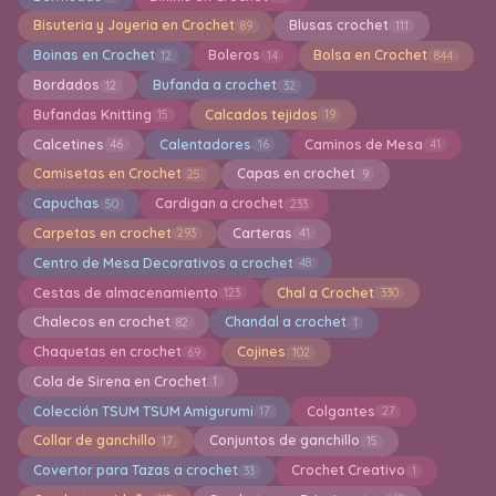
Bisuteria y Joyeria en Crochet
Blusas crochet
89
111
Boinas en Crochet
Boleros
Bolsa en Crochet
12
14
844
Bordados
Bufanda a crochet
12
32
Bufandas Knitting
Calcados tejidos
15
19
Calcetines
Calentadores
Caminos de Mesa
46
16
41
Camisetas en Crochet
Capas en crochet
25
9
Capuchas
Cardigan a crochet
50
233
Carpetas en crochet
Carteras
293
41
Centro de Mesa Decorativos a crochet
48
Cestas de almacenamiento
Chal a Crochet
123
330
Chalecos en crochet
Chandal a crochet
82
1
Chaquetas en crochet
Cojines
69
102
Cola de Sirena en Crochet
1
Colección TSUM TSUM Amigurumi
Colgantes
17
27
Collar de ganchillo
Conjuntos de ganchillo
17
15
Covertor para Tazas a crochet
Crochet Creativo
33
1