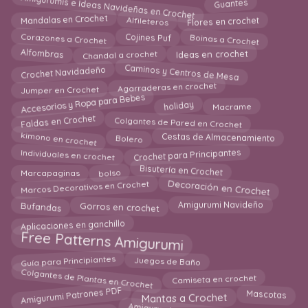
Amigurumis e Ideas Navideñas en Crochet
Guantes
Alfileteros
Flores en crochet
Mandalas en Crochet
Cojines Puf
Boinas a Crochet
Corazones a Crochet
Alfombras
Chandal a crochet
Ideas en crochet
Caminos y Centros de Mesa
Crochet Navidadeño
Agarraderas en crochet
Jumper en Crochet
Accesorios y Ropa para Bebes
holiday
Macrame
Faldas en Crochet
Colgantes de Pared en Crochet
kimono en crochet
Cestas de Almacenamiento
Bolero
Individuales en crochet
Crochet para Principantes
Bisutería en Crochet
Marcapaginas
bolso
Decoración en Crochet
Marcos Decorativos en Crochet
Gorros en crochet
Bufandas
Amigurumi Navideño
Aplicaciones en ganchillo
Free Patterns Amigurumi
Guía para Principiantes
Juegos de Baño
Colgantes de Plantas en Crochet
Camiseta en crochet
Amigurumi Patrones PDF
Mascotas
Mantas a Crochet