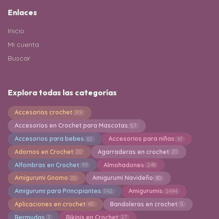
Enlaces
Inicio
Mi cuenta
Buscar
Explora todas las categorías
Accesorios crochet
319
Accesorios en Crochet para Mascotas
57
Accesorios para bebes
Accesorios para niñas
62
61
Adornos en Crochet
Agarraderas en crochet
20
21
Alfombras en Crochet
Almohadones
99
248
Amigurumi Gnomo
Amigurumi Navideño
20
80
Amigurumi para Principiantes
Amigurumis
542
2494
Aplicaciones en crochet
Bandoleras en crochet
60
5
Bermudas
Bikinis en Crochet
3
27