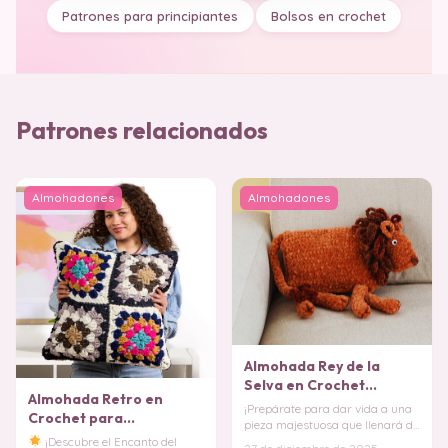
Patrones para principiantes
Bolsos en crochet
Patrones relacionados
Almohadones
Almohadones
Almohada Rey de la
Selva en Crochet
Almohada Retro en
PATRON GRATIS
¡Prepárate para dar vida a una
Crochet para
pieza majestuosa que llenará de
Principiantes PATRON
carácter y ternura cualquier
¡Descubre el Encanto del