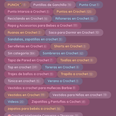
PUNCH
Puntillas de Ganchillo
Punto Cruz
1
16
1
Punto Intarsia a Crochet
Puntos en Crochet
3
125
Reciclando en Crochet
Riñoneras en Crochet
16
12
Ropa y Accesorios para Bebes a Crochet
111
Ruanas en Crochet
Saco para Dormir en Crochet
2
10
Sandalias, zapatillas en crochet
31
Servilletas en Crochet
Shorts en Crochet
6
1
Sin categoría
Sombreros en Crochet
384
62
Tapiz de Pared en Crochet
Toallas en crochet
7
6
Top en crochet
Toreras en Crochet
241
6
Trajes de baños a crochet
Trapillo a crochet
13
12
Túnica en crochet
Verano a Crochet
15
1
Vestidos a crochet para muñecas Barbie
8
Vestidos en Crochet
Vestidos para Niñas en crochet
99
19
Videos
Zapatillas y Pantuflas a Cochet
20
41
zapatos para bebés a crochet
36
Crochet Inteligente Consejos y Técnicas
21