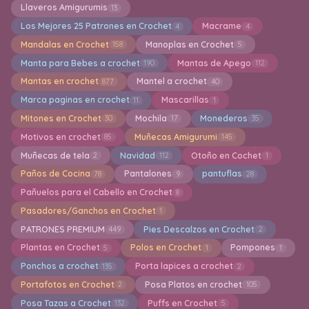
Llaveros Amigurumis
13
Los Mejores 25 Patrones en Crochet
Macrame
4
4
Mandalas en Crochet
Manoplas en Crochet
158
5
Manta para Bebes a crochet
Mantas de Apego
190
112
Mantas en crochet
Mantel a crochet
877
40
Marca paginas en crochet
Mascarillas
11
1
Mitones en Crochet
Mochila
Monederos
30
17
35
Motivos en crochet
Muñecas Amigurumi
85
145
Muñecas de tela
Navidad
Otoño en Cochet
2
112
1
Paños de Cocina
Pantalones
pantuflas
78
9
28
Pañuelos para el Cabello en Crochet
8
Pasadores/Ganchos en Crochet
1
PATRONES PREMIUM
Pies Descalzos en Crochet
449
2
Plantas en Crochet
Polos en Crochet
Pompones
5
1
1
Ponchos a crochet
Porta lapices a crochet
135
2
Portafotos en Crochet
Posa Platos en crochet
2
105
Posa Tazas a Crochet
Puffs en Crochet
132
5