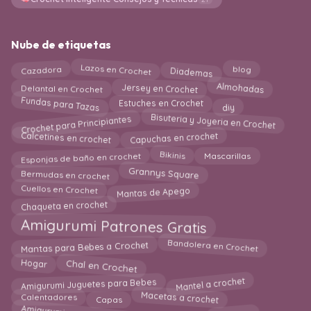
Nube de etiquetas
Diademas
Lazos en Crochet
Cazadora
blog
Almohadas
Jersey en Crochet
Delantal en Crochet
Fundas para Tazas
diy
Estuches en Crochet
Crochet para Principiantes
Bisuteria y Joyeria en Crochet
Calcetines en crochet
Capuchas en crochet
Bikinis
Esponjas de baño en crochet
Mascarillas
Grannys Square
Bermudas en crochet
Cuellos en Crochet
Mantas de Apego
Chaqueta en crochet
Amigurumi Patrones Gratis
Mantas para Bebes a Crochet
Bandolera en Crochet
Chal en Crochet
Hogar
Mantel a crochet
Amigurumi Juguetes para Bebes
Macetas a crochet
Calentadores
Capas