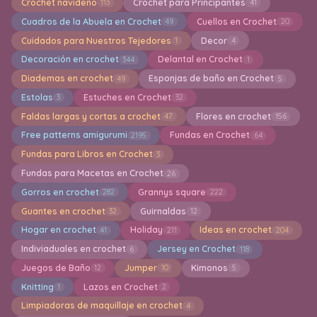
Crochet navideño
Crochet para Principantes
113
41
Cuadros de la Abuela en Crochet
Cuellos en Crochet
49
20
Cuidados para Nuestros Tejedores
Decor
1
4
Decoración en crochet
Delantal en Crochet
344
1
Diademas en crochet
Esponjas de baño en Crochet
49
5
Estolas
Estuches en Crochet
3
32
Faldas largas y cortas a crochet
Flores en crochet
47
156
Free patterns amigurumi
Fundas en Crochet
2195
64
Fundas para Libros en Crochet
3
Fundas para Macetas en Crochet
26
Gorros en crochet
Grannys square
282
222
Guantes en crochet
Guirnaldas
32
12
Hogar en crochet
Holiday
Ideas en crochet
41
211
204
Indiviaduales en crochet
Jersey en Crochet
6
118
Juegos de Baño
Jumper
Kimonos
12
10
5
Knitting
Lazos en Crochet
1
2
Limpiadoras de maquillaje en crochet
4