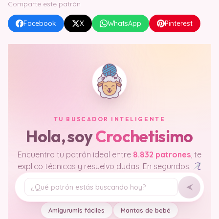
Comparte este patrón
Facebook
X
WhatsApp
Pinterest
TU BUSCADOR INTELIGENTE
Hola, soy
Crochetisimo
Encuentro tu patrón ideal entre
8.832 patrones
, te
explico técnicas y resuelvo dudas. En segundos.
Tu pregunta
Amigurumis fáciles
Mantas de bebé