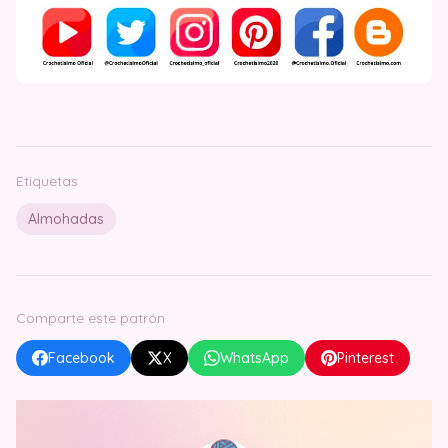
Etiquetas
Almohadas
Comparte este patrón
Facebook
X
WhatsApp
Pinterest