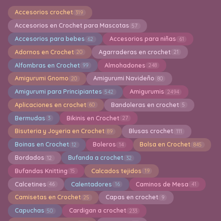
Accesorios crochet
319
Accesorios en Crochet para Mascotas
57
Accesorios para bebes
Accesorios para niñas
62
61
Adornos en Crochet
Agarraderas en crochet
20
21
Alfombras en Crochet
Almohadones
99
248
Amigurumi Gnomo
Amigurumi Navideño
20
80
Amigurumi para Principiantes
Amigurumis
542
2494
Aplicaciones en crochet
Bandoleras en crochet
60
5
Bermudas
Bikinis en Crochet
3
27
Bisuteria y Joyeria en Crochet
Blusas crochet
89
111
Boinas en Crochet
Boleros
Bolsa en Crochet
12
14
845
Bordados
Bufanda a crochet
12
32
Bufandas Knitting
Calcados tejidos
15
19
Calcetines
Calentadores
Caminos de Mesa
46
16
41
Camisetas en Crochet
Capas en crochet
25
9
Capuchas
Cardigan a crochet
50
233