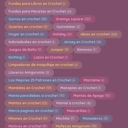
Fundas para Libros en Crochet
3
Fundas para Macetas en Crochet
26
Gorros en crochet
Grannys square
282
222
Guantes en crochet
Guirnaldas
32
12
Hogar en crochet
Holiday
Ideas en crochet
41
211
204
Indiviaduales en crochet
Jersey en Crochet
6
118
Juegos de Baño
Jumper
Kimonos
12
10
5
Knitting
Lazos en Crochet
1
2
Limpiadoras de maquillaje en crochet
4
Llaveros Amigurumis
13
Los Mejores 25 Patrones en Crochet
Macrame
4
4
Mandalas en Crochet
Manoplas en Crochet
158
5
Manta para Bebes a crochet
Mantas de Apego
190
112
Mantas en crochet
Mantel a crochet
878
40
Marca paginas en crochet
Mascarillas
11
1
Mitones en Crochet
Mochila
Monederos
30
17
35
Motivos en crochet
Muñecas Amigurumi
85
145