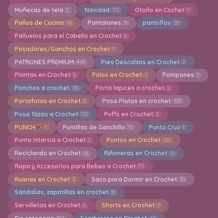
Muñecas de tela
Navidad
Otoño en Cochet
2
112
1
Paños de Cocina
Pantalones
pantuflas
78
9
28
Pañuelos para el Cabello en Crochet
8
Pasadores/Ganchos en Crochet
1
PATRONES PREMIUM
Pies Descalzos en Crochet
449
2
Plantas en Crochet
Polos en Crochet
Pompones
5
1
1
Ponchos a crochet
Porta lapices a crochet
135
2
Portafotos en Crochet
Posa Platos en crochet
2
105
Posa Tazas a Crochet
Puffs en Crochet
132
5
PUNCH
Puntillas de Ganchillo
Punto Cruz
1
16
1
Punto Intarsia a Crochet
Puntos en Crochet
3
125
Reciclando en Crochet
Riñoneras en Crochet
16
12
Ropa y Accesorios para Bebes a Crochet
111
Ruanas en Crochet
Saco para Dormir en Crochet
2
10
Sandalias, zapatillas en crochet
31
Servilletas en Crochet
Shorts en Crochet
6
1