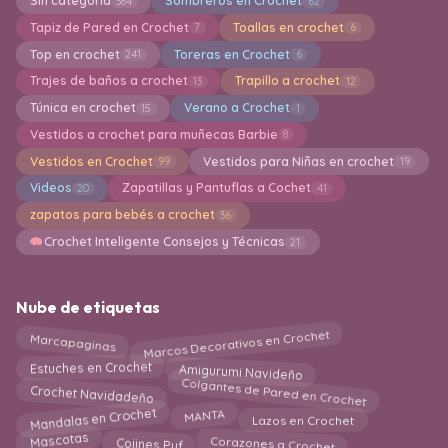
Sin categoría
Sombreros en Crochet
384
62
Tapiz de Pared en Crochet
Toallas en crochet
7
6
Top en crochet
Toreras en Crochet
241
6
Trajes de baños a crochet
Trapillo a crochet
13
12
Túnica en crochet
Verano a Crochet
15
1
Vestidos a crochet para muñecas Barbie
8
Vestidos en Crochet
Vestidos para Niñas en crochet
99
19
Videos
Zapatillas y Pantuflas a Cochet
20
41
zapatos para bebés a crochet
36
Crochet Inteligente Consejos y Técnicas
21
Nube de etiquetas
Marcos Decorativos en Crochet
Marcapaginas
Estuches en Crochet
Amigurumi Navideño
Colgantes de Pared en Crochet
Crochet Navidadeño
Mandalas en Crochet
MANTA
Lazos en Crochet
Mascotas
Corazones a Crochet
Cojines Puf