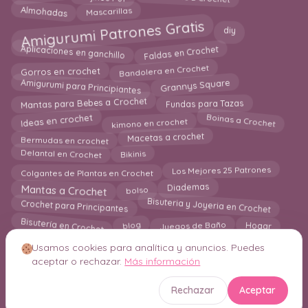
Almohadas
Mascarillas
Amigurumi Patrones Gratis
diy
Aplicaciones en ganchillo
Faldas en Crochet
Bandolera en Crochet
Gorros en crochet
Grannys Square
Amigurumi para Principiantes
Fundas para Tazas
Mantas para Bebes a Crochet
Boinas a Crochet
Ideas en crochet
kimono en crochet
Bermudas en crochet
Macetas a crochet
Delantal en Crochet
Bikinis
Los Mejores 25 Patrones
Colgantes de Plantas en Crochet
Diademas
Mantas a Crochet
bolso
Bisuteria y Joyeria en Crochet
Crochet para Principantes
Bisutería en Crochet
Hogar
Juegos de Baño
blog
Bufandas
Flores en crochet
Jumper en Crochet
Usamos cookies para analítica y anuncios. Puedes
Alfombras
Crochet para Principiantes
aceptar o rechazar.
Más información
Decoración en Crochet
Individuales en crochet
Capuchas en crochet
Rechazar
Aceptar
Bolero
Guantes
Chal en Crochet