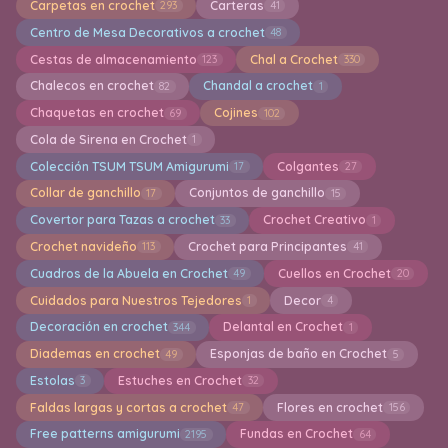
Carpetas en crochet
Carteras
293
41
Centro de Mesa Decorativos a crochet
48
Cestas de almacenamiento
Chal a Crochet
123
330
Chalecos en crochet
Chandal a crochet
82
1
Chaquetas en crochet
Cojines
69
102
Cola de Sirena en Crochet
1
Colección TSUM TSUM Amigurumi
Colgantes
17
27
Collar de ganchillo
Conjuntos de ganchillo
17
15
Covertor para Tazas a crochet
Crochet Creativo
33
1
Crochet navideño
Crochet para Principantes
113
41
Cuadros de la Abuela en Crochet
Cuellos en Crochet
49
20
Cuidados para Nuestros Tejedores
Decor
1
4
Decoración en crochet
Delantal en Crochet
344
1
Diademas en crochet
Esponjas de baño en Crochet
49
5
Estolas
Estuches en Crochet
3
32
Faldas largas y cortas a crochet
Flores en crochet
47
156
Free patterns amigurumi
Fundas en Crochet
2195
64