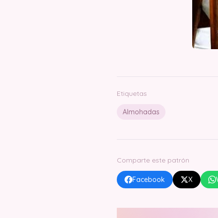
Etiquetas
Almohadas
Comparte este patrón
Facebook
X