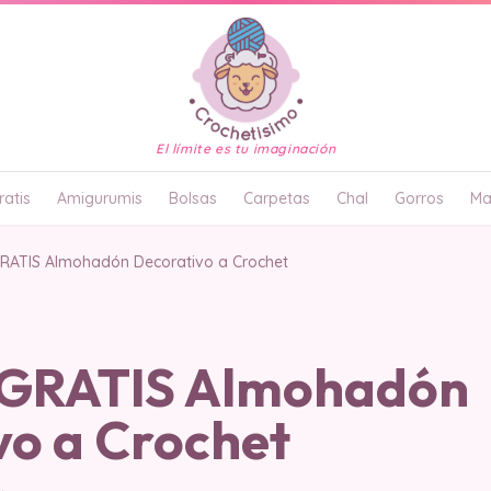
El límite es tu imaginación
atis
Amigurumis
Bolsas
Carpetas
Chal
Gorros
Ma
ATIS Almohadón Decorativo a Crochet
GRATIS Almohadón
vo a Crochet