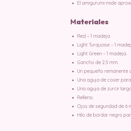
El amigurumi mide aprox
M
ateri
ales
Red – 1 madeja.
Light Turquoise – 1 madej
Light Green – 1 madeja.
Gancho de 2.5 mm.
Un pequeño remanente de 
Una aguja de coser para 
Una aguja de zurcir larga
Relleno.
Ojos de seguridad de 6 
Hilo de bordar negro par