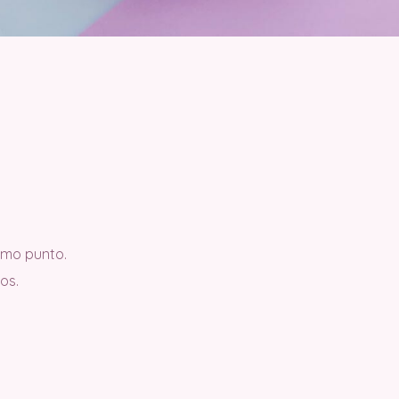
smo punto.
os.