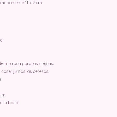
imadamente 11 x 9 cm.
a.
hilo rosa para las mejillas.
coser juntas las cerezas.
.
mm.
a la boca.