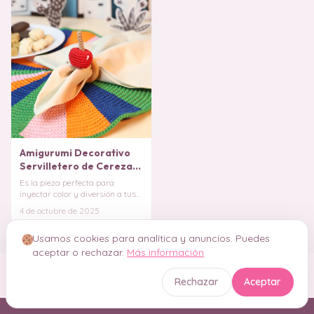
Amigurumi Decorativo
Servilletero de Cereza
PATRÓN
Es la pieza perfecta para
inyectar color y diversión a tus
comidas. ¡Prepara tus hilos de
4 de octubre de 2025
algodón ro
Usamos cookies para analítica y anuncios. Puedes
aceptar o rechazar.
Más información
Rechazar
Aceptar