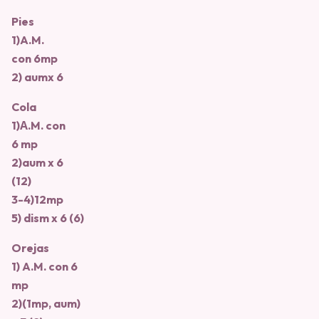
Pies
1)A.M.
con 6mp
2) aumx 6
Cola
1)А.M. con
6 mp
2)aum x 6
(12)
3-4)12mp
5) dism x 6 (6)
Orejas
1) A.M. con 6
mp
2)(1mp, aum)