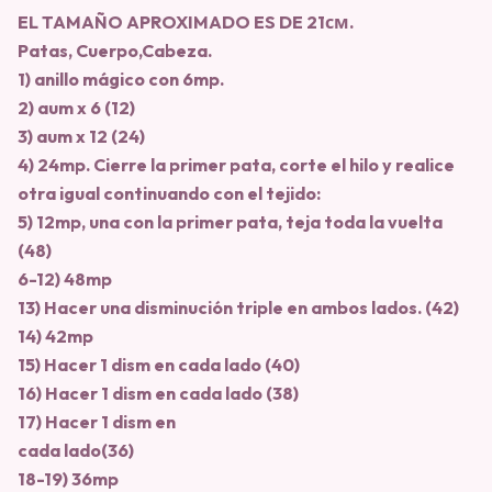
EL TAMAÑO APROXIMADO ES DE 21см.
Patas, Cuerpo,Cabeza.
1) anillo mágico con 6mp.
2) aum x 6 (12)
3) aum x 12 (24)
4) 24mp. Cierre la primer pata, corte el hilo y realice
otra igual continuando con el tejido:
5) 12mp, una con la primer pata, teja toda la vuelta
(48)
6-12) 48mp
13) Hacer una disminución triple en ambos lados. (42)
14) 42mp
15) Hacer 1 dism en cada lado (40)
16) Hacer 1 dism en cada lado (38)
17) Hacer 1 dism en
cada lado(36)
18-19) 36mp