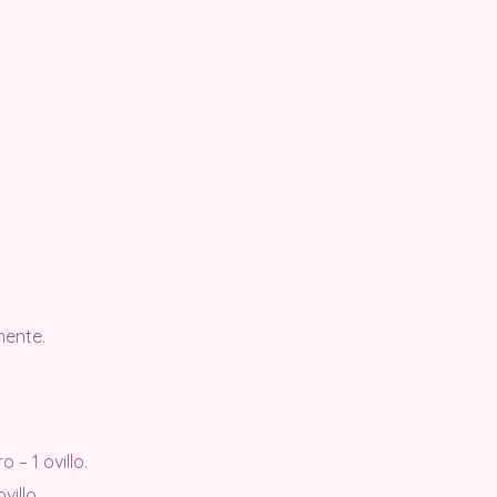
mente.
o – 1 ovillo.
villo.