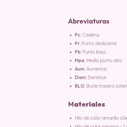
Abreviaturas
Pc:
Cadena.
Pr:
Punto deslizante.
Pb:
Punto bajo.
Mpa:
Medio punto alto.
Aum:
Aumentar.
Dism:
Disminuir.
BLO:
Bucle trasero sola
M
ater
iales
Hilo de color amarillo clar
Hilo de color naranja – 1 o