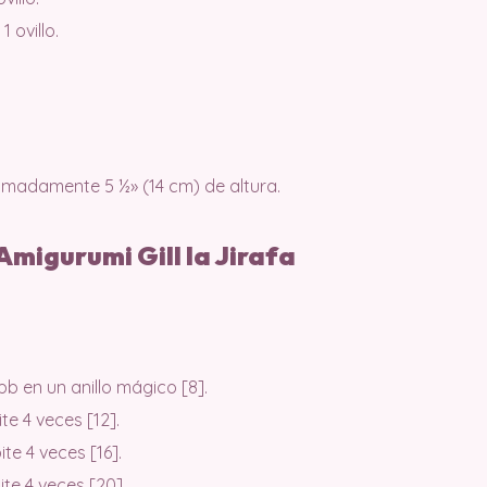
 ovillo.
imadamente 5 ½» (14 cm) de altura.
Amigurumi Gill la Jirafa
b en un anillo mágico [8].
te 4 veces [12].
te 4 veces [16].
te 4 veces [20].