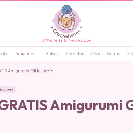
El límite es tu imaginación
atis
Amigurumis
Bolsas
Carpetas
Chal
Gorros
Ma
IS Amigurumi Gill la Jirafa
igurumi
RATIS Amigurumi Gi