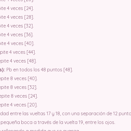
te 4 veces [24].
te 4 veces [28].
te 4 veces [32].
te 4 veces [36].
ite 4 veces [40].
ite 4 veces [44].
pite 4 veces [48].
s}:
Pb en todos los 48 puntos [48].
pite 8 veces [40].
pite 8 veces [32].
epite 8 veces [24].
pite 4 veces [20].
ridad entre las vueltas 17 y 18, con una separación de 12 pu
pequeña boca a través de la vuelta 19, entre los ojos.
e rellenando a medida que se avanza.