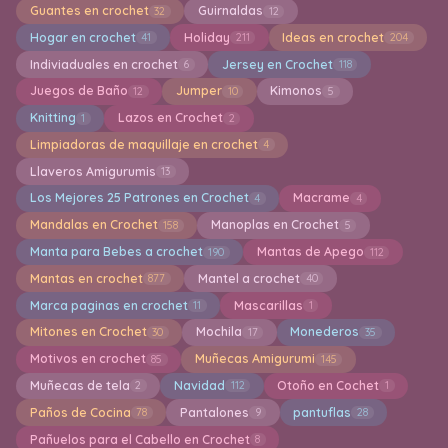
Guantes en crochet
Guirnaldas
32
12
Hogar en crochet
Holiday
Ideas en crochet
41
211
204
Indiviaduales en crochet
Jersey en Crochet
6
118
Juegos de Baño
Jumper
Kimonos
12
10
5
Knitting
Lazos en Crochet
1
2
Limpiadoras de maquillaje en crochet
4
Llaveros Amigurumis
13
Los Mejores 25 Patrones en Crochet
Macrame
4
4
Mandalas en Crochet
Manoplas en Crochet
158
5
Manta para Bebes a crochet
Mantas de Apego
190
112
Mantas en crochet
Mantel a crochet
877
40
Marca paginas en crochet
Mascarillas
11
1
Mitones en Crochet
Mochila
Monederos
30
17
35
Motivos en crochet
Muñecas Amigurumi
85
145
Muñecas de tela
Navidad
Otoño en Cochet
2
112
1
Paños de Cocina
Pantalones
pantuflas
78
9
28
Pañuelos para el Cabello en Crochet
8