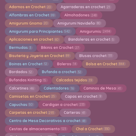
Adornos en Crochet
Agarraderas en crochet
20
21
Alfombras en Crochet
Almohadones
99
248
Amigurumi Gnomo
Amigurumi Navideño
20
80
Amigurumi para Principiantes
Amigurumis
542
2494
Aplicaciones en crochet
Bandoleras en crochet
60
5
Bermudas
Bikinis en Crochet
3
27
Bisuteria y Joyeria en Crochet
Blusas crochet
89
111
Boinas en Crochet
Boleros
Bolsa en Crochet
12
14
844
Bordados
Bufanda a crochet
12
32
Bufandas Knitting
Calcados tejidos
15
19
Calcetines
Calentadores
Caminos de Mesa
46
16
41
Camisetas en Crochet
Capas en crochet
25
9
Capuchas
Cardigan a crochet
50
233
Carpetas en crochet
Carteras
293
41
Centro de Mesa Decorativos a crochet
48
Cestas de almacenamiento
Chal a Crochet
123
330