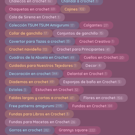
Chalecos en crochet
Chandal a crochet
82
1
Chaquetas en crochet
Cojines
69
102
Cola de Sirena en Crochet
1
Colección TSUM TSUM Amigurumi
Colgantes
17
27
Collar de ganchillo
Conjuntos de ganchillo
17
15
Covertor para Tazas a crochet
Crochet Creativo
33
1
Crochet navideño
Crochet para Principantes
113
41
Cuadros de la Abuela en Crochet
Cuellos en Crochet
49
20
Cuidados para Nuestros Tejedores
Decor
1
4
Decoración en crochet
Delantal en Crochet
344
1
Diademas en crochet
Esponjas de baño en Crochet
49
5
Estolas
Estuches en Crochet
3
32
Faldas largas y cortas a crochet
Flores en crochet
47
156
Free patterns amigurumi
Fundas en Crochet
2195
64
Fundas para Libros en Crochet
3
Fundas para Macetas en Crochet
26
Gorros en crochet
Grannys square
282
222