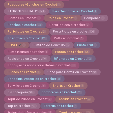
Pasadores/Ganchos en Crochet
1
PATRONES PREMIUM
Pies Descalzos en Crochet
449
2
Plantas en Crochet
Polos en Crochet
Pompones
5
1
1
Ponchos a crochet
Porta lapices a crochet
135
2
Portafotos en Crochet
Posa Platos en crochet
2
105
Posa Tazas a Crochet
Puffs en Crochet
132
5
PUNCH
Puntillas de Ganchillo
Punto Cruz
1
16
1
Punto Intarsia a Crochet
Puntos en Crochet
3
125
Reciclando en Crochet
Riñoneras en Crochet
16
12
Ropa y Accesorios para Bebes a Crochet
111
Ruanas en Crochet
Saco para Dormir en Crochet
2
10
Sandalias, zapatillas en crochet
31
Servilletas en Crochet
Shorts en Crochet
6
1
Sin categoría
Sombreros en Crochet
384
62
Tapiz de Pared en Crochet
Toallas en crochet
7
6
Top en crochet
Toreras en Crochet
241
6
Trajes de baños a crochet
Trapillo a crochet
13
12