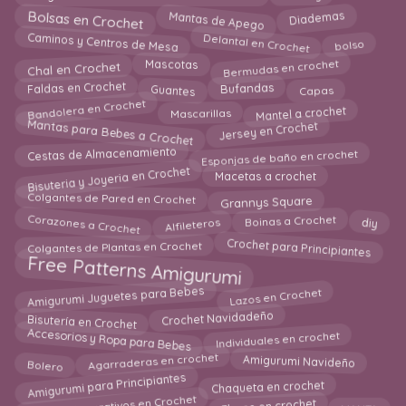
Bolsas en Crochet
Mantas de Apego
Diademas
Caminos y Centros de Mesa
Delantal en Crochet
bolso
Bermudas en crochet
Mascotas
Chal en Crochet
Capas
Faldas en Crochet
Guantes
Bufandas
Bandolera en Crochet
Mantel a crochet
Mascarillas
Mantas para Bebes a Crochet
Jersey en Crochet
Esponjas de baño en crochet
Cestas de Almacenamiento
Bisuteria y Joyeria en Crochet
Macetas a crochet
Grannys Square
Colgantes de Pared en Crochet
Alfileteros
Corazones a Crochet
Boinas a Crochet
diy
Crochet para Principiantes
Colgantes de Plantas en Crochet
Free Patterns Amigurumi
Amigurumi Juguetes para Bebes
Lazos en Crochet
Crochet Navidadeño
Bisutería en Crochet
Accesorios y Ropa para Bebes
Individuales en crochet
Agarraderas en crochet
Amigurumi Navideño
Bolero
Amigurumi para Principiantes
Chaqueta en crochet
MANTA