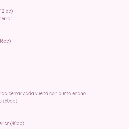
(12 pb)
errar .
16pb)
erda cerrar cada vuelta con punto enano
o (60pb)
erior (48pb)