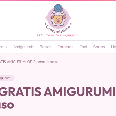
El límite es tu imaginación
atis
Amigurumis
Bolsas
Carpetas
Chal
Gorros
Ma
TIS AMIGURUMI ODIE paso a paso
igurumi
GRATIS AMIGURUMI
aso