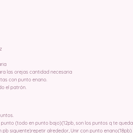
z
ria
ra las orejas cantidad necesaria
ltas con punto enano.
do el patrón.
puntos.
 punto (todo en punto bajo)(12pb, son los puntos q te quedan
 en pb siguiente)repetir alrededor, Unir con punto enano(18pb)