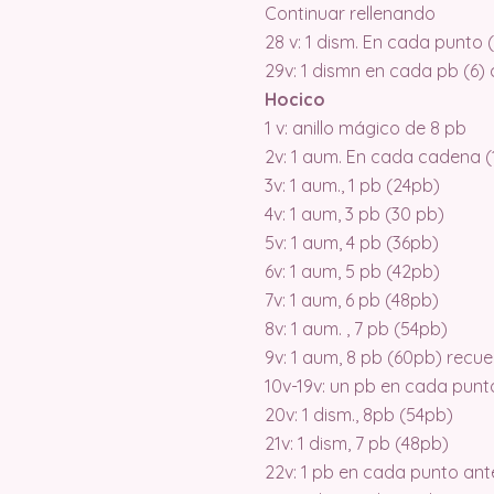
Continuar rellenando
28 v: 1 dism. En cada punto 
29v: 1 dismn en cada pb (6) c
Hocico
1 v: anillo mágico de 8 pb
2v: 1 aum. En cada cadena (
3v: 1 aum., 1 pb (24pb)
4v: 1 aum, 3 pb (30 pb)
5v: 1 aum, 4 pb (36pb)
6v: 1 aum, 5 pb (42pb)
7v: 1 aum, 6 pb (48pb)
8v: 1 aum. , 7 pb (54pb)
9v: 1 aum, 8 pb (60pb) recu
10v-19v: un pb en cada punt
20v: 1 dism., 8pb (54pb)
21v: 1 dism, 7 pb (48pb)
22v: 1 pb en cada punto ant