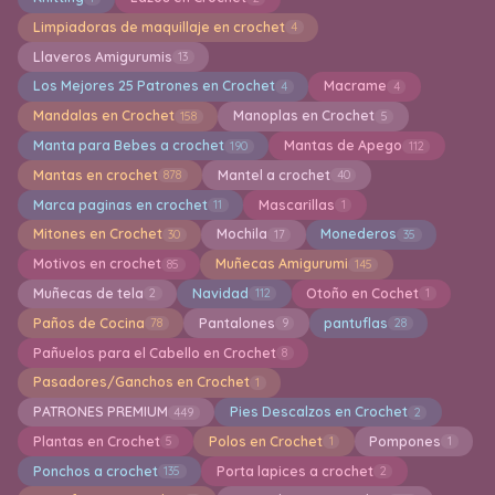
Limpiadoras de maquillaje en crochet
4
Llaveros Amigurumis
13
Los Mejores 25 Patrones en Crochet
Macrame
4
4
Mandalas en Crochet
Manoplas en Crochet
158
5
Manta para Bebes a crochet
Mantas de Apego
190
112
Mantas en crochet
Mantel a crochet
878
40
Marca paginas en crochet
Mascarillas
11
1
Mitones en Crochet
Mochila
Monederos
30
17
35
Motivos en crochet
Muñecas Amigurumi
85
145
Muñecas de tela
Navidad
Otoño en Cochet
2
112
1
Paños de Cocina
Pantalones
pantuflas
78
9
28
Pañuelos para el Cabello en Crochet
8
Pasadores/Ganchos en Crochet
1
PATRONES PREMIUM
Pies Descalzos en Crochet
449
2
Plantas en Crochet
Polos en Crochet
Pompones
5
1
1
Ponchos a crochet
Porta lapices a crochet
135
2