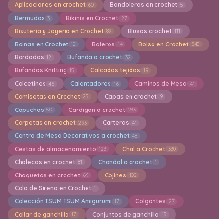
Aplicaciones en crochet
Bandoleras en crochet
60
5
Bermudas
Bikinis en Crochet
3
27
Bisuteria y Joyeria en Crochet
Blusas crochet
89
111
Boinas en Crochet
Boleros
Bolsa en Crochet
12
14
845
Bordados
Bufanda a crochet
12
32
Bufandas Knitting
Calcados tejidos
15
19
Calcetines
Calentadores
Caminos de Mesa
46
16
41
Camisetas en Crochet
Capas en crochet
25
9
Capuchas
Cardigan a crochet
50
233
Carpetas en crochet
Carteras
293
41
Centro de Mesa Decorativos a crochet
48
Cestas de almacenamiento
Chal a Crochet
123
330
Chalecos en crochet
Chandal a crochet
81
1
Chaquetas en crochet
Cojines
69
102
Cola de Sirena en Crochet
1
Colección TSUM TSUM Amigurumi
Colgantes
17
27
Collar de ganchillo
Conjuntos de ganchillo
17
15