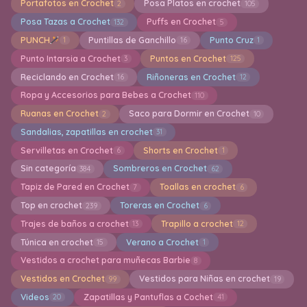
Portafotos en Crochet
Posa Platos en crochet
2
105
Posa Tazas a Crochet
Puffs en Crochet
132
5
PUNCH
Puntillas de Ganchillo
Punto Cruz
1
16
1
Punto Intarsia a Crochet
Puntos en Crochet
3
125
Reciclando en Crochet
Riñoneras en Crochet
16
12
Ropa y Accesorios para Bebes a Crochet
110
Ruanas en Crochet
Saco para Dormir en Crochet
2
10
Sandalias, zapatillas en crochet
31
Servilletas en Crochet
Shorts en Crochet
6
1
Sin categoría
Sombreros en Crochet
384
62
Tapiz de Pared en Crochet
Toallas en crochet
7
6
Top en crochet
Toreras en Crochet
239
6
Trajes de baños a crochet
Trapillo a crochet
13
12
Túnica en crochet
Verano a Crochet
15
1
Vestidos a crochet para muñecas Barbie
8
Vestidos en Crochet
Vestidos para Niñas en crochet
99
19
Videos
Zapatillas y Pantuflas a Cochet
20
41