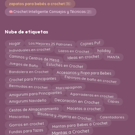
zapatos para bebés a crochet
36
Crochet Inteligente Consejos y Técnicas
21
Nube de etiquetas
Hogar
Los Mejores 25 Patrones
Cojines Puf
Lazos en Crochet
Individuales en crochet
holiday
Caminos y Centros de Mesa
MANTA
Ideas en crochet
Juegos de Baño
Estuches en Crochet
Accesorios y Ropa para Bebes
Bandolera en Crochet
Esponjas de baño en crochet
Crochet para Principantes
Bermudas en crochet
Marcapaginas
Agarraderas en crochet
Amigurumi para Principiantes
Decoración en Crochet
Amigurumi Navideño
Capas
Cestas de Almacenamiento
Macetas a crochet
Bisuteria y Joyeria en Crochet
Calentadores
Mascarillas
Gorros en crochet
Mantas para Bebes a Crochet
Mantas a Crochet
Fundas para Tazas