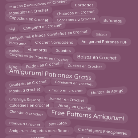
Marcos Decorativos en Crochet
Bordados
Chalecos en crochet
Mandalas en Crochet
Capuchas en crochet
Bufandas
Corazones a Crochet
Chaqueta en crochet
diy
Amigurumis e Ideas Navideñas en Crochet
Bikinis
Macrame
Amigurumi Patrones PDF
Crochet Navidadeño
Alfombras
bolso
Guantes
Colgantes de Plantas en Crochet
Bolsas en Crochet
Faldas en Crochet
Cuellos en Crochet
blog
Amigurumi Patrones Gratis
Bisutería en Crochet
Camiseta en crochet
Mantel a crochet
Mantas de Apego
kimono en crochet
Jumper en Crochet
Grannys Square
Jersey en Crochet
Calcetines en crochet
Free Patterns Amigurumi
Chandal a crochet
Boinas a Crochet
Mascotas
Crochet para Principiantes
Amigurumi Juguetes para Bebes