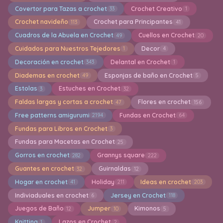
Covertor para Tazas a crochet
Crochet Creativo
33
1
Crochet navideño
Crochet para Principantes
113
41
Cuadros de la Abuela en Crochet
Cuellos en Crochet
49
20
Cuidados para Nuestros Tejedores
Decor
1
4
Decoración en crochet
Delantal en Crochet
343
1
Diademas en crochet
Esponjas de baño en Crochet
49
5
Estolas
Estuches en Crochet
3
32
Faldas largas y cortas a crochet
Flores en crochet
47
156
Free patterns amigurumi
Fundas en Crochet
2194
64
Fundas para Libros en Crochet
3
Fundas para Macetas en Crochet
25
Gorros en crochet
Grannys square
282
222
Guantes en crochet
Guirnaldas
32
12
Hogar en crochet
Holiday
Ideas en crochet
41
211
203
Indiviaduales en crochet
Jersey en Crochet
6
118
Juegos de Baño
Jumper
Kimonos
12
10
5
Knitting
Lazos en Crochet
1
2