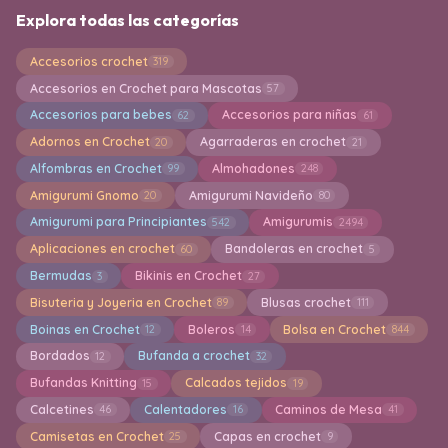
Explora todas las categorías
Accesorios crochet
319
Accesorios en Crochet para Mascotas
57
Accesorios para bebes
Accesorios para niñas
62
61
Adornos en Crochet
Agarraderas en crochet
20
21
Alfombras en Crochet
Almohadones
99
248
Amigurumi Gnomo
Amigurumi Navideño
20
80
Amigurumi para Principiantes
Amigurumis
542
2494
Aplicaciones en crochet
Bandoleras en crochet
60
5
Bermudas
Bikinis en Crochet
3
27
Bisuteria y Joyeria en Crochet
Blusas crochet
89
111
Boinas en Crochet
Boleros
Bolsa en Crochet
12
14
844
Bordados
Bufanda a crochet
12
32
Bufandas Knitting
Calcados tejidos
15
19
Calcetines
Calentadores
Caminos de Mesa
46
16
41
Camisetas en Crochet
Capas en crochet
25
9