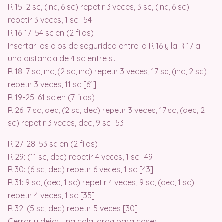
R 15: 2 sc, (inc, 6 sc) repetir 3 veces, 3 sc, (inc, 6 sc)
repetir 3 veces, 1 sc [54]
R 16-17: 54 sc en (2 filas)
Insertar los ojos de seguridad entre la R 16 y la R 17 a
una distancia de 4 sc entre sí.
R 18: 7 sc, inc, (2 sc, inc) repetir 3 veces, 17 sc, (inc, 2 sc)
repetir 3 veces, 11 sc [61]
R 19-25: 61 sc en (7 filas)
R 26: 7 sc, dec, (2 sc, dec) repetir 3 veces, 17 sc, (dec, 2
sc) repetir 3 veces, dec, 9 sc [53]
R 27-28: 53 sc en (2 filas)
R 29: (11 sc, dec) repetir 4 veces, 1 sc [49]
R 30: (6 sc, dec) repetir 6 veces, 1 sc [43]
R 31: 9 sc, (dec, 1 sc) repetir 4 veces, 9 sc, (dec, 1 sc)
repetir 4 veces, 1 sc [35]
R 32: (5 sc, dec) repetir 5 veces [30]
Cerrar y dejar una cola larga para coser.