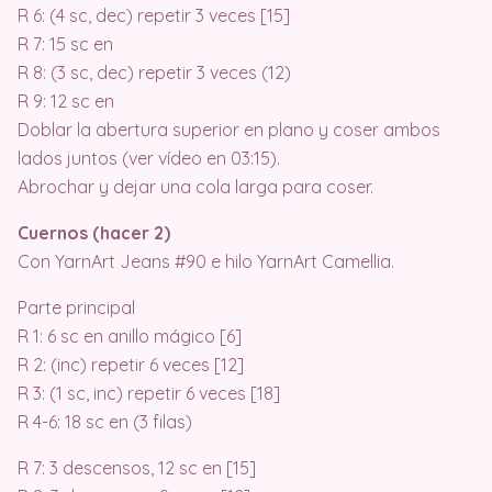
R 6: (4 sc, dec) repetir 3 veces [15]
R 7: 15 sc en
R 8: (3 sc, dec) repetir 3 veces (12)
R 9: 12 sc en
Doblar la abertura superior en plano y coser ambos
lados juntos (ver vídeo en 03:15).
Abrochar y dejar una cola larga para coser.
Cuernos (hacer 2)
Con YarnArt Jeans #90 e hilo YarnArt Camellia.
Parte principal
R 1: 6 sc en anillo mágico [6]
R 2: (inc) repetir 6 veces [12]
R 3: (1 sc, inc) repetir 6 veces [18]
R 4-6: 18 sc en (3 filas)
R 7: 3 descensos, 12 sc en [15]