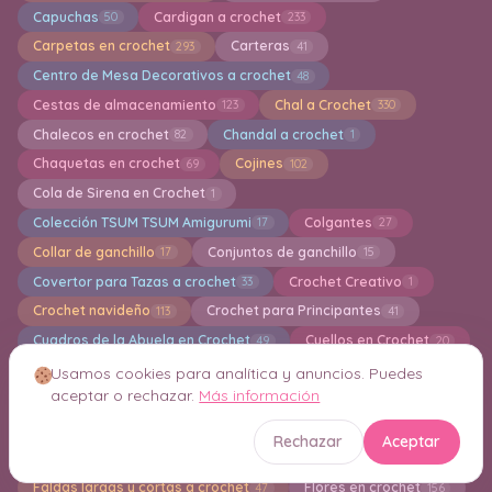
Capuchas
Cardigan a crochet
50
233
Carpetas en crochet
Carteras
293
41
Centro de Mesa Decorativos a crochet
48
Cestas de almacenamiento
Chal a Crochet
123
330
Chalecos en crochet
Chandal a crochet
82
1
Chaquetas en crochet
Cojines
69
102
Cola de Sirena en Crochet
1
Colección TSUM TSUM Amigurumi
Colgantes
17
27
Collar de ganchillo
Conjuntos de ganchillo
17
15
Covertor para Tazas a crochet
Crochet Creativo
33
1
Crochet navideño
Crochet para Principantes
113
41
Cuadros de la Abuela en Crochet
Cuellos en Crochet
49
20
Cuidados para Nuestros Tejedores
Decor
1
4
Usamos cookies para analítica y anuncios. Puedes
aceptar o rechazar.
Más información
Decoración en crochet
Delantal en Crochet
344
1
Diademas en crochet
Esponjas de baño en Crochet
49
5
Rechazar
Aceptar
Estolas
Estuches en Crochet
3
32
Faldas largas y cortas a crochet
Flores en crochet
47
156