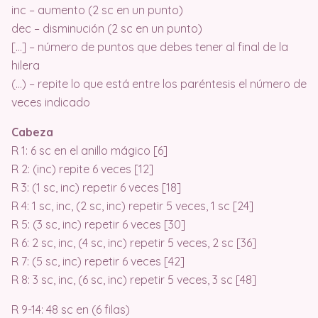
inc – aumento (2 sc en un punto)
dec – disminución (2 sc en un punto)
[…] – número de puntos que debes tener al final de la
hilera
(…) – repite lo que está entre los paréntesis el número de
veces indicado
Cabeza
R 1: 6 sc en el anillo mágico [6]
R 2: (inc) repite 6 veces [12]
R 3: (1 sc, inc) repetir 6 veces [18]
R 4: 1 sc, inc, (2 sc, inc) repetir 5 veces, 1 sc [24]
R 5: (3 sc, inc) repetir 6 veces [30]
R 6: 2 sc, inc, (4 sc, inc) repetir 5 veces, 2 sc [36]
R 7: (5 sc, inc) repetir 6 veces [42]
R 8: 3 sc, inc, (6 sc, inc) repetir 5 veces, 3 sc [48]
R 9-14: 48 sc en (6 filas)