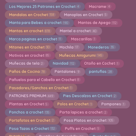
Los Mejores 25 Patrones en Crochet
Macrame
4
4
Mandalas en Crochet
Manoplas en Crochet
158
5
Manta para Bebes a crochet
Mantas de Apego
190
112
Mantas en crochet
Mantel a crochet
878
40
Marca paginas en crochet
Mascarillas
11
1
Mitones en Crochet
Mochila
Monederos
30
17
35
Motivos en crochet
Muñecas Amigurumi
85
145
Muñecas de tela
Navidad
Otoño en Cochet
2
112
1
Paños de Cocina
Pantalones
pantuflas
78
9
28
Pañuelos para el Cabello en Crochet
8
Pasadores/Ganchos en Crochet
1
PATRONES PREMIUM
Pies Descalzos en Crochet
449
2
Plantas en Crochet
Polos en Crochet
Pompones
5
1
1
Ponchos a crochet
Porta lapices a crochet
135
2
Portafotos en Crochet
Posa Platos en crochet
2
105
Posa Tazas a Crochet
Puffs en Crochet
132
5