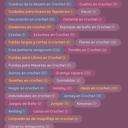
Cuadros de la Abuela en Crochet
Cuellos en Crochet
49
20
Cuidados para Nuestros Tejedores
Decor
1
4
Decoración en crochet
Delantal en Crochet
343
1
Diademas en crochet
Esponjas de baño en Crochet
49
5
Estolas
Estuches en Crochet
3
32
Faldas largas y cortas a crochet
Flores en crochet
47
156
Free patterns amigurumi
Fundas en Crochet
2194
64
Fundas para Libros en Crochet
3
Fundas para Macetas en Crochet
25
Gorros en crochet
Grannys square
282
222
Guantes en crochet
Guirnaldas
32
12
Hogar en crochet
Holiday
Ideas en crochet
41
211
203
Indiviaduales en crochet
Jersey en Crochet
6
118
Juegos de Baño
Jumper
Kimonos
12
10
5
Knitting
Lazos en Crochet
1
2
Limpiadoras de maquillaje en crochet
4
Llaveros Amigurumis
13