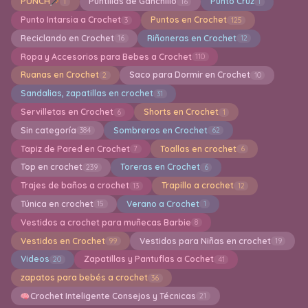
PUNCH
Puntillas de Ganchillo
Punto Cruz
1
16
1
Punto Intarsia a Crochet
Puntos en Crochet
3
125
Reciclando en Crochet
Riñoneras en Crochet
16
12
Ropa y Accesorios para Bebes a Crochet
110
Ruanas en Crochet
Saco para Dormir en Crochet
2
10
Sandalias, zapatillas en crochet
31
Servilletas en Crochet
Shorts en Crochet
6
1
Sin categoría
Sombreros en Crochet
384
62
Tapiz de Pared en Crochet
Toallas en crochet
7
6
Top en crochet
Toreras en Crochet
239
6
Trajes de baños a crochet
Trapillo a crochet
13
12
Túnica en crochet
Verano a Crochet
15
1
Vestidos a crochet para muñecas Barbie
8
Vestidos en Crochet
Vestidos para Niñas en crochet
99
19
Videos
Zapatillas y Pantuflas a Cochet
20
41
zapatos para bebés a crochet
36
Crochet Inteligente Consejos y Técnicas
21