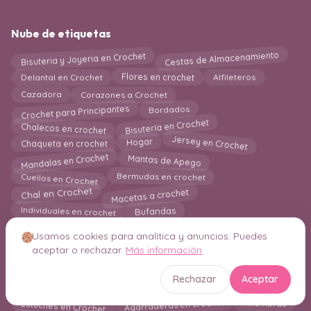
Nube de etiquetas
Cestas de Almacenamiento
Bisuteria y Joyeria en Crochet
Alfileteros
Delantal en Crochet
Flores en crochet
Corazones a Crochet
Cazadora
Crochet para Principantes
Bordados
Bisutería en Crochet
Chalecos en crochet
Jersey en Crochet
Chaqueta en crochet
Hogar
Mandalas en Crochet
Mantas de Apego
Cuellos en Crochet
Bermudas en crochet
Macetas a crochet
Chal en Crochet
Individuales en crochet
Bufandas
Macrame
Free Patterns Amigurumi
Usamos cookies para analítica y anuncios. Puedes
aceptar o rechazar.
Más información
Caminos y Centros de Mesa
Los Mejores 25 Patrones
Decoración en Crochet
Mantas a Crochet
Rechazar
Aceptar
kimono en crochet
Diademas
Bolero
Estuches en Crochet
Agarraderas en crochet
Alfombras