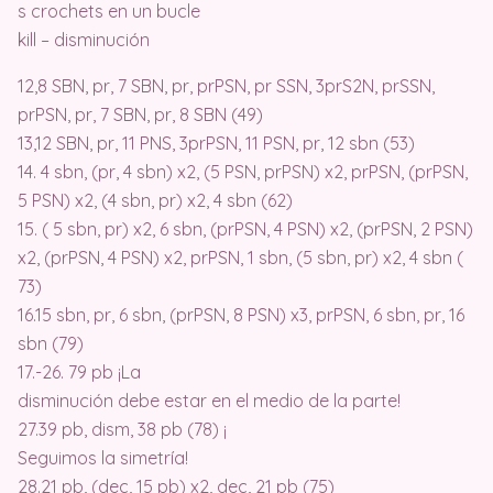
s crochets en un bucle
kill – disminución
12,8 SBN, pr, 7 SBN, pr, prPSN, pr SSN, 3prS2N, prSSN,
prPSN, pr, 7 SBN, pr, 8 SBN (49)
13,12 SBN, pr, 11 PNS, 3prPSN, 11 PSN, pr, 12 sbn (53)
14. 4 sbn, (pr, 4 sbn) x2, (5 PSN, prPSN) x2, prPSN, (prPSN,
5 PSN) x2, (4 sbn, pr) x2, 4 sbn (62)
15. ( 5 sbn, pr) x2, 6 sbn, (prPSN, 4 PSN) x2, (prPSN, 2 PSN)
x2, (prPSN, 4 PSN) x2, prPSN, 1 sbn, (5 sbn, pr) x2, 4 sbn (
73)
16.15 sbn, pr, 6 sbn, (prPSN, 8 PSN) x3, prPSN, 6 sbn, pr, 16
sbn (79)
17.-26. 79 pb ¡La
disminución debe estar en el medio de la parte!
27.39 pb, dism, 38 pb (78) ¡
Seguimos la simetría!
28.21 pb, (dec, 15 pb) x2, dec, 21 pb (75)