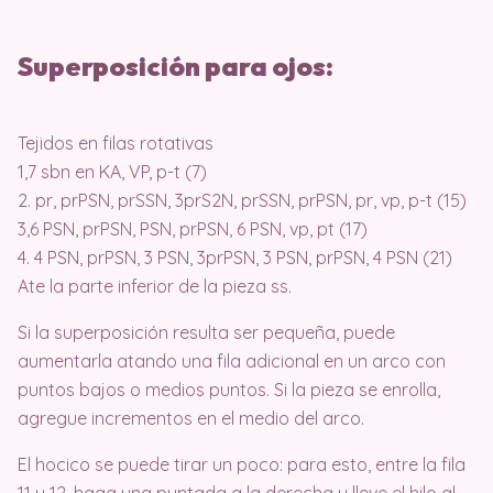
Superposición para ojos:
Tejidos en filas rotativas
1,7 sbn en KA, VP, p-t (7)
2. pr, prPSN, prSSN, 3prS2N, prSSN, prPSN, pr, vp, p-t (15)
3,6 PSN, prPSN, PSN, prPSN, 6 PSN, vp, pt (17)
4. 4 PSN, prPSN, 3 PSN, 3prPSN, 3 PSN, prPSN, 4 PSN (21)
Ate la parte inferior de la pieza ss.
Si la superposición resulta ser pequeña, puede
aumentarla atando una fila adicional en un arco con
puntos bajos o medios puntos. Si la pieza se enrolla,
agregue incrementos en el medio del arco.
El hocico se puede tirar un poco: para esto, entre la fila
11 y 12, haga una puntada a la derecha y lleve el hilo al