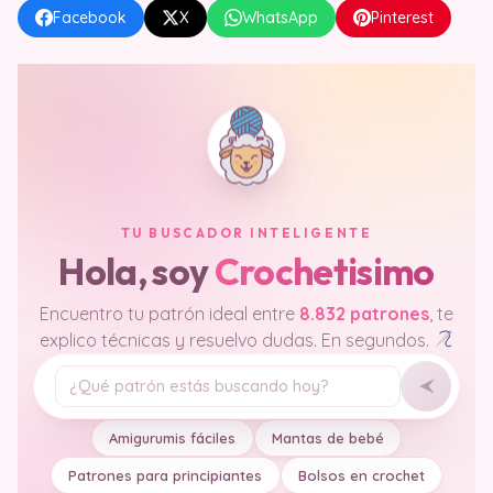
Facebook
X
WhatsApp
Pinterest
TU BUSCADOR INTELIGENTE
Hola, soy
Crochetisimo
Encuentro tu patrón ideal entre
8.832 patrones
, te
explico técnicas y resuelvo dudas. En segundos.
Tu pregunta
Amigurumis fáciles
Mantas de bebé
Patrones para principiantes
Bolsos en crochet