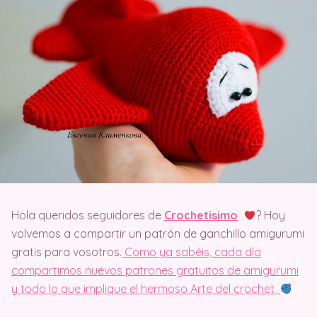
Hola queridos seguidores de
Crochetisimo
? Hoy
volvemos a compartir un patrón de ganchillo amigurumi
gratis para vosotros.
Como ya sabéis, cada día
compartimos nuevos patrones gratuitos de amigurumi
y todo lo que implique el hermoso Arte del crochet