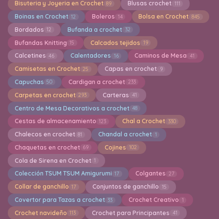
Bisuteria y Joyeria en Crochet
Blusas crochet
89
111
Boinas en Crochet
Boleros
Bolsa en Crochet
12
14
845
Bordados
Bufanda a crochet
12
32
Bufandas Knitting
Calcados tejidos
15
19
Calcetines
Calentadores
Caminos de Mesa
46
16
41
Camisetas en Crochet
Capas en crochet
25
9
Capuchas
Cardigan a crochet
50
233
Carpetas en crochet
Carteras
293
41
Centro de Mesa Decorativos a crochet
48
Cestas de almacenamiento
Chal a Crochet
123
330
Chalecos en crochet
Chandal a crochet
81
1
Chaquetas en crochet
Cojines
69
102
Cola de Sirena en Crochet
1
Colección TSUM TSUM Amigurumi
Colgantes
17
27
Collar de ganchillo
Conjuntos de ganchillo
17
15
Covertor para Tazas a crochet
Crochet Creativo
33
1
Crochet navideño
Crochet para Principantes
113
41