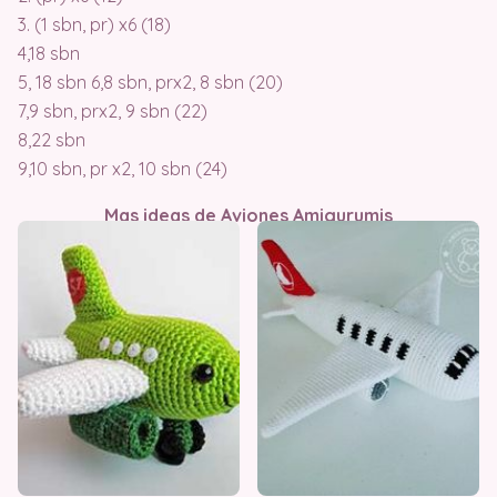
3. (1 sbn, pr) x6 (18)
4,18 sbn
5, 18 sbn 6,8 sbn, prx2, 8 sbn (20)
7,9 sbn, prx2, 9 sbn (22)
8,22 sbn
9,10 sbn, pr x2, 10 sbn (24)
Mas ideas de Aviones Amigurumis