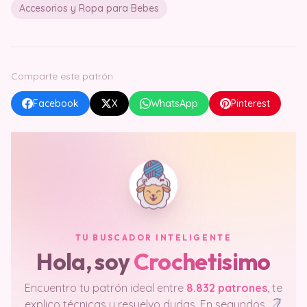
Accesorios y Ropa para Bebes
Comparte este patrón
Facebook
X
WhatsApp
Pinterest
TU BUSCADOR INTELIGENTE
Hola, soy
Crochetisimo
Encuentro tu patrón ideal entre
8.832 patrones
, te
explico técnicas y resuelvo dudas. En segundos.