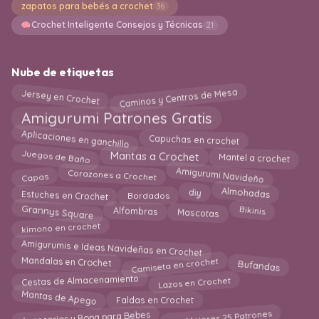
zapatos para bebés a crochet
36
Crochet Inteligente Consejos y Técnicas
21
Nube de etiquetas
Caminos y Centros de Mesa
Jersey en Crochet
Amigurumi Patrones Gratis
Aplicaciones en ganchillo
Capuchas en crochet
Juegos de Baño
Mantas a Crochet
Mantel a crochet
Amigurumi Navideño
Corazones a Crochet
Capas
Almohadas
diy
Estuches en Crochet
Bordados
Grannys Square
Alfombras
Bikinis
Mascotas
kimono en crochet
Amigurumis e Ideas Navideñas en Crochet
Camiseta en crochet
Bufandas
Mandalas en Crochet
Cestas de Almacenamiento
Lazos en Crochet
Mantas de Apego
Faldas en Crochet
Accesorios y Ropa para Bebes
Los Mejores 25 Patrones