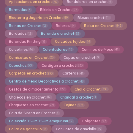
Aplicaciones en crochet
Bandoleras en crochet
60
5
Bermudas
Bikinis en Crochet
3
27
Bisuteria y Joyeria en Crochet
Blusas crochet
89
111
Boinas en Crochet
Boleros
Bolsa en Crochet
12
14
842
Bordados
Bufanda a crochet
12
32
Bufandas Knitting
Calcados tejidos
15
19
Calcetines
Calentadores
Caminos de Mesa
46
16
41
Camisetas en Crochet
Capas en crochet
25
9
Capuchas
Cardigan a crochet
50
233
Carpetas en crochet
Carteras
293
41
Centro de Mesa Decorativos a crochet
48
Cestas de almacenamiento
Chal a Crochet
122
330
Chalecos en crochet
Chandal a crochet
82
1
Chaquetas en crochet
Cojines
69
102
Cola de Sirena en Crochet
1
Colección TSUM TSUM Amigurumi
Colgantes
17
27
Collar de ganchillo
Conjuntos de ganchillo
18
15