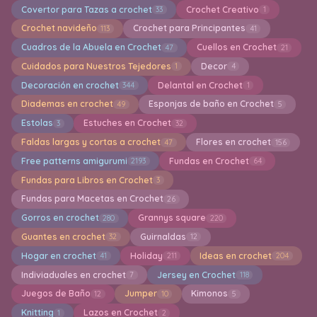
Covertor para Tazas a crochet
Crochet Creativo
33
1
Crochet navideño
Crochet para Principantes
113
41
Cuadros de la Abuela en Crochet
Cuellos en Crochet
47
21
Cuidados para Nuestros Tejedores
Decor
1
4
Decoración en crochet
Delantal en Crochet
344
1
Diademas en crochet
Esponjas de baño en Crochet
49
5
Estolas
Estuches en Crochet
3
32
Faldas largas y cortas a crochet
Flores en crochet
47
156
Free patterns amigurumi
Fundas en Crochet
2193
64
Fundas para Libros en Crochet
3
Fundas para Macetas en Crochet
26
Gorros en crochet
Grannys square
280
220
Guantes en crochet
Guirnaldas
32
12
Hogar en crochet
Holiday
Ideas en crochet
41
211
204
Indiviaduales en crochet
Jersey en Crochet
7
118
Juegos de Baño
Jumper
Kimonos
12
10
5
Knitting
Lazos en Crochet
1
2