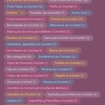
Portafotos en Crochet
Posa Platos en crochet
2
106
Posa Tazas a Crochet
Puffs en Crochet
133
5
PUNCH
Puntillas de Ganchillo
Punto Cruz
1
16
1
Punto Intarsia a Crochet
Puntos en Crochet
3
125
Reciclando en Crochet
Riñoneras en Crochet
16
12
Ropa y Accesorios para Bebes a Crochet
111
Ruanas en Crochet
Saco para Dormir en Crochet
2
10
Sandalias, zapatillas en crochet
31
Servilletas en Crochet
Shorts en Crochet
6
1
Sin categoría
Sombreros en Crochet
384
62
Tapiz de Pared en Crochet
Toallas en crochet
7
6
Top en crochet
Toreras en Crochet
240
6
Trajes de baños a crochet
Trapillo a crochet
13
12
Túnica en crochet
Verano a Crochet
15
1
Vestidos a crochet para muñecas Barbie
8
Vestidos en Crochet
Vestidos para Niñas en crochet
99
19
Videos
Zapatillas y Pantuflas a Cochet
20
41