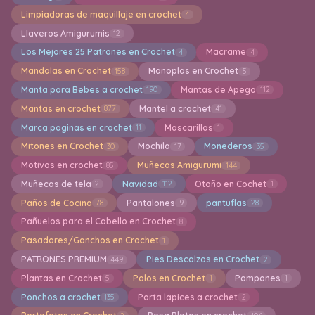
Limpiadoras de maquillaje en crochet
4
Llaveros Amigurumis
12
Los Mejores 25 Patrones en Crochet
Macrame
4
4
Mandalas en Crochet
Manoplas en Crochet
158
5
Manta para Bebes a crochet
Mantas de Apego
190
112
Mantas en crochet
Mantel a crochet
877
41
Marca paginas en crochet
Mascarillas
11
1
Mitones en Crochet
Mochila
Monederos
30
17
35
Motivos en crochet
Muñecas Amigurumi
85
144
Muñecas de tela
Navidad
Otoño en Cochet
2
112
1
Paños de Cocina
Pantalones
pantuflas
78
9
28
Pañuelos para el Cabello en Crochet
8
Pasadores/Ganchos en Crochet
1
PATRONES PREMIUM
Pies Descalzos en Crochet
449
2
Plantas en Crochet
Polos en Crochet
Pompones
5
1
1
Ponchos a crochet
Porta lapices a crochet
135
2