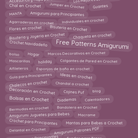
Jumper en Crochet
Guantes
Chal en Crochet
Amigurumi para Principiantes
MANTA
Individuales en crochet
Agarraderas en crochet
Bisutería en Crochet
Flores en crochet
Bisuteria y Joyeria en Crochet
Chaqueta en crochet
Free Patterns Amigurumi
Crochet Navidadeño
Marcos Decorativos en Crochet
Hogar
bolso
Colgantes de Pared en Crochet
Mascarillas
holiday
Alfileteros
Esponjas de baño en crochet
Ideas en crochet
Guía para Principiantes
Chandal a crochet
Chalecos en crochet
Decoración en Crochet
blog
Cojines Puf
Bolsas en Crochet
Diademas
Calentadores
Bermudas en crochet
Bandolera en Crochet
Amigurumi Juguetes para Bebes
Macrame
Crochet para Principantes
Mantas para Bebes a Crochet
Amigurumi Patrones PDF
Delantal en Crochet
Fundas para Tazas