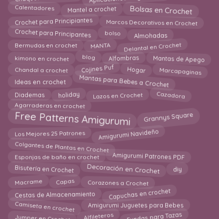
Bolsas en Crochet
Mantel a crochet
Calentadores
Marcos Decorativos en Crochet
Crochet para Principiantes
Crochet para Principantes
Almohadas
bolso
Delantal en Crochet
MANTA
Bermudas en crochet
Mantas de Apego
kimono en crochet
Alfombras
blog
Marcapaginas
Hogar
Cojines Puf
Chandal a crochet
Mantas para Bebes a Crochet
Ideas en crochet
Lazos en Crochet
Cazadora
Diademas
holiday
Agarraderas en crochet
Free Patterns Amigurumi
Grannys Square
Amigurumi Navideño
Los Mejores 25 Patrones
Colgantes de Plantas en Crochet
Amigurumi Patrones PDF
Esponjas de baño en crochet
Decoración en Crochet
Bisutería en Crochet
diy
Corazones a Crochet
Capas
Macrame
Capuchas en crochet
Cestas de Almacenamiento
Camiseta en crochet
Amigurumi Juguetes para Bebes
Jumper en Crochet
Fundas para Tazas
Alfileteros