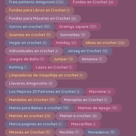
Free patterns amigurumi
Fundas en Crochet
2194
64
Fundas para Libros en Crochet
3
Fundas para Macetas en Crochet
26
Gorros en crochet
Grannys square
282
222
Guantes en crochet
Guirnaldas
32
12
Hogar en crochet
Holiday
Ideas en crochet
41
211
204
Indiviaduales en crochet
Jersey en Crochet
6
118
Juegos de Baño
Jumper
Kimonos
12
10
5
Knitting
Lazos en Crochet
1
2
Limpiadoras de maquillaje en crochet
4
Llaveros Amigurumis
13
Los Mejores 25 Patrones en Crochet
Macrame
4
4
Mandalas en Crochet
Manoplas en Crochet
158
5
Manta para Bebes a crochet
Mantas de Apego
190
112
Mantas en crochet
Mantel a crochet
878
40
Marca paginas en crochet
Mascarillas
11
1
Mitones en Crochet
Mochila
Monederos
30
17
35