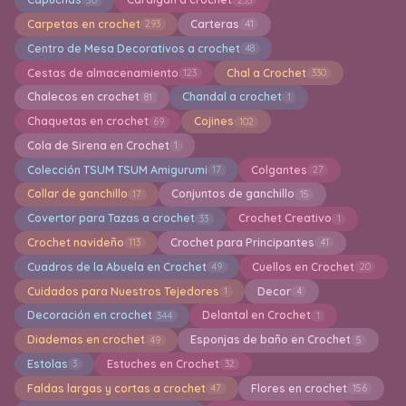
Carpetas en crochet
Carteras
293
41
Centro de Mesa Decorativos a crochet
48
Cestas de almacenamiento
Chal a Crochet
123
330
Chalecos en crochet
Chandal a crochet
81
1
Chaquetas en crochet
Cojines
69
102
Cola de Sirena en Crochet
1
Colección TSUM TSUM Amigurumi
Colgantes
17
27
Collar de ganchillo
Conjuntos de ganchillo
17
15
Covertor para Tazas a crochet
Crochet Creativo
33
1
Crochet navideño
Crochet para Principantes
113
41
Cuadros de la Abuela en Crochet
Cuellos en Crochet
49
20
Cuidados para Nuestros Tejedores
Decor
1
4
Decoración en crochet
Delantal en Crochet
344
1
Diademas en crochet
Esponjas de baño en Crochet
49
5
Estolas
Estuches en Crochet
3
32
Faldas largas y cortas a crochet
Flores en crochet
47
156