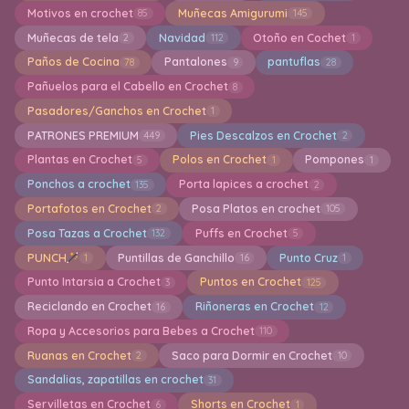
Motivos en crochet
Muñecas Amigurumi
85
145
Muñecas de tela
Navidad
Otoño en Cochet
2
112
1
Paños de Cocina
Pantalones
pantuflas
78
9
28
Pañuelos para el Cabello en Crochet
8
Pasadores/Ganchos en Crochet
1
PATRONES PREMIUM
Pies Descalzos en Crochet
449
2
Plantas en Crochet
Polos en Crochet
Pompones
5
1
1
Ponchos a crochet
Porta lapices a crochet
135
2
Portafotos en Crochet
Posa Platos en crochet
2
105
Posa Tazas a Crochet
Puffs en Crochet
132
5
PUNCH
Puntillas de Ganchillo
Punto Cruz
1
16
1
Punto Intarsia a Crochet
Puntos en Crochet
3
125
Reciclando en Crochet
Riñoneras en Crochet
16
12
Ropa y Accesorios para Bebes a Crochet
110
Ruanas en Crochet
Saco para Dormir en Crochet
2
10
Sandalias, zapatillas en crochet
31
Servilletas en Crochet
Shorts en Crochet
6
1