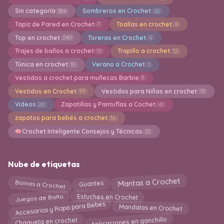
Sin categoría
Sombreros en Crochet
384
62
Tapiz de Pared en Crochet
Toallas en crochet
7
6
Top en crochet
Toreras en Crochet
240
6
Trajes de baños a crochet
Trapillo a crochet
13
12
Túnica en crochet
Verano a Crochet
15
1
Vestidos a crochet para muñecas Barbie
8
Vestidos en Crochet
Vestidos para Niñas en crochet
99
19
Videos
Zapatillas y Pantuflas a Cochet
20
41
zapatos para bebés a crochet
36
Crochet Inteligente Consejos y Técnicas
21
Nube de etiquetas
Boinas a Crochet
Mantas a Crochet
Guantes
Juegos de Baño
Estuches en Crochet
Accesorios y Ropa para Bebes
Mandalas en Crochet
Aplicaciones en ganchillo
Chaqueta en crochet