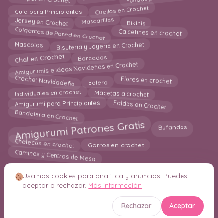
Cuellos en Crochet
Guía para Principiantes
Bikinis
Jersey en Crochet
Mascarillas
Colgantes de Pared en Crochet
Calcetines en crochet
Bisuteria y Joyeria en Crochet
Mascotas
Chal en Crochet
Bordados
Amigurumis e Ideas Navideñas en Crochet
Crochet Navidadeño
Bolero
Flores en crochet
Macetas a crochet
Individuales en crochet
Faldas en Crochet
Amigurumi para Principiantes
Bandolera en Crochet
Amigurumi Patrones Gratis
Bufandas
Chalecos en crochet
Gorros en crochet
Caminos y Centros de Mesa
Usamos cookies para analítica y anuncios. Puedes
aceptar o rechazar.
Más información
© 2026 Crochetisimo. Todos los derechos reservados.
Rechazar
Aceptar