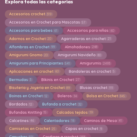
Explora todas las categorías
Accesorios crochet
319
Accesorios en Crochet para Mascotas
57
Accesorios para bebes
Accesorios para niñas
61
60
Adornos en Crochet
Agarraderas en crochet
20
21
Alfombras en Crochet
Almohadones
99
248
Amigurumi Gnomo
Amigurumi Navideño
20
80
Amigurumi para Principiantes
Amigurumis
541
2493
Aplicaciones en crochet
Bandoleras en crochet
60
5
Bermudas
Bikinis en Crochet
3
27
Bisuteria y Joyeria en Crochet
Blusas crochet
89
111
Boinas en Crochet
Boleros
Bolsa en Crochet
12
14
845
Bordados
Bufanda a crochet
12
32
Bufandas Knitting
Calcados tejidos
15
19
Calcetines
Calentadores
Caminos de Mesa
46
16
41
Camisetas en Crochet
Capas en crochet
25
9
Capuchas
Cardigan a crochet
50
233