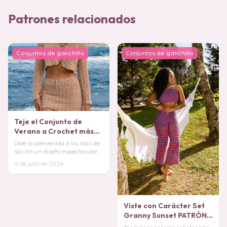
Patrones relacionados
Conjuntos de ganchillo
Conjuntos de ganchillo
Teje el Conjunto de
Verano a Crochet más
Fresco (Patrón Gratis)
Dale la bienvenida a los días de
sol con un diseño espectacular
que se convertirá en el
9 de julio de 2026
protagonista
Viste con Carácter Set
Granny Sunset PATRÓN
GRATIS