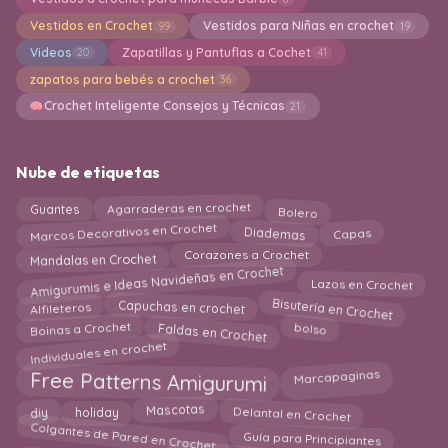
Vestidos en Crochet
Vestidos para Niñas en crochet
99
19
Videos
Zapatillas y Pantuflas a Cochet
20
41
zapatos para bebés a crochet
36
Crochet Inteligente Consejos y Técnicas
21
Nube de etiquetas
Agarraderas en crochet
Bolero
Guantes
Marcos Decorativos en Crochet
Diademas
Capas
Mandalas en Crochet
Corazones a Crochet
Amigurumis e Ideas Navideñas en Crochet
Lazos en Crochet
Bisutería en Crochet
Capuchas en crochet
Alfileteros
Faldas en Crochet
Boinas a Crochet
bolso
Individuales en crochet
Marcapaginas
Free Patterns Amigurumi
holiday
Delantal en Crochet
Mascotas
diy
Colgantes de Pared en Crochet
Guía para Principiantes