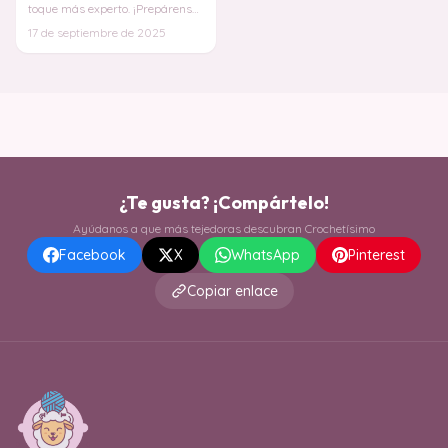
toque más experto. ¡Prepárense
para crear una pieza única,
17 de septiembre de 2025
hecha con sus
¿Te gusta? ¡Compártelo!
Ayúdanos a que más tejedoras descubran Crochetísimo
Facebook
X
WhatsApp
Pinterest
Copiar enlace