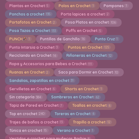
Plantas en Crochet
Polos en Crochet
Pompones
5
1
1
Ponchos a crochet
Porta lapices a crochet
135
2
Portafotos en Crochet
Posa Platos en crochet
2
106
Posa Tazas a Crochet
Puffs en Crochet
133
5
PUNCH
Puntillas de Ganchillo
Punto Cruz
1
16
1
Punto Intarsia a Crochet
Puntos en Crochet
3
125
Reciclando en Crochet
Riñoneras en Crochet
16
12
Ropa y Accesorios para Bebes a Crochet
111
Ruanas en Crochet
Saco para Dormir en Crochet
2
10
Sandalias, zapatillas en crochet
31
Servilletas en Crochet
Shorts en Crochet
6
1
Sin categoría
Sombreros en Crochet
384
62
Tapiz de Pared en Crochet
Toallas en crochet
7
6
Top en crochet
Toreras en Crochet
240
6
Trajes de baños a crochet
Trapillo a crochet
13
12
Túnica en crochet
Verano a Crochet
15
1
Vestidos a crochet para muñecas Barbie
8