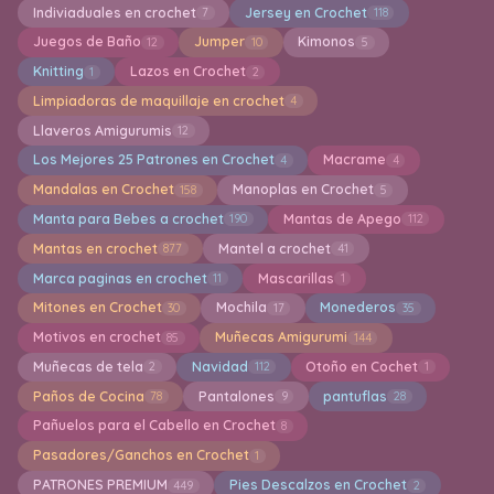
Indiviaduales en crochet
Jersey en Crochet
7
118
Juegos de Baño
Jumper
Kimonos
12
10
5
Knitting
Lazos en Crochet
1
2
Limpiadoras de maquillaje en crochet
4
Llaveros Amigurumis
12
Los Mejores 25 Patrones en Crochet
Macrame
4
4
Mandalas en Crochet
Manoplas en Crochet
158
5
Manta para Bebes a crochet
Mantas de Apego
190
112
Mantas en crochet
Mantel a crochet
877
41
Marca paginas en crochet
Mascarillas
11
1
Mitones en Crochet
Mochila
Monederos
30
17
35
Motivos en crochet
Muñecas Amigurumi
85
144
Muñecas de tela
Navidad
Otoño en Cochet
2
112
1
Paños de Cocina
Pantalones
pantuflas
78
9
28
Pañuelos para el Cabello en Crochet
8
Pasadores/Ganchos en Crochet
1
PATRONES PREMIUM
Pies Descalzos en Crochet
449
2