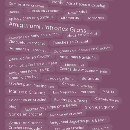
Mantas para Bebes a Crochet
Camiseta en crochet
Almohadas
Cuellos en Crochet
Bikinis
Aplicaciones en ganchillo
Alfombras
Bordados
Amigurumi Patrones Gratis
Esponjas de baño en crochet
Ideas en crochet
Estuches en Crochet
Chaqueta en crochet
Colgantes de Plantas en Crochet
Bermudas en crochet
Decoración en Crochet
Amigurumi Navideño
Caminos y Centros de Mesa
Mascarillas
Amigurumi Patrones PDF
Cestas de Almacenamiento
Mantel a crochet
Juegos de Baño
Bufandas
Crochet para Principantes
Chandal a crochet
Mantas a Crochet
MANTA
Los Mejores 25 Patrones
Calentadores
Calcetines en crochet
Fundas para Tazas
Accesorios y Ropa para Bebes
blog
Grannys Square
kimono en crochet
Gorros en crochet
Amigurumi Juguetes para Bebes
Jumper en Crochet
Jersey en Crochet
Crochet Navidadeño
Macrame