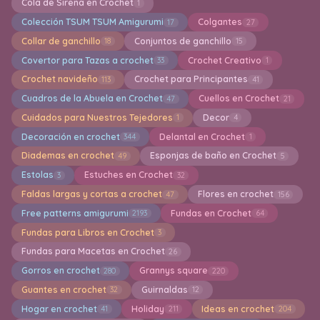
Cola de Sirena en Crochet
1
Colección TSUM TSUM Amigurumi
Colgantes
17
27
Collar de ganchillo
Conjuntos de ganchillo
18
15
Covertor para Tazas a crochet
Crochet Creativo
33
1
Crochet navideño
Crochet para Principantes
113
41
Cuadros de la Abuela en Crochet
Cuellos en Crochet
47
21
Cuidados para Nuestros Tejedores
Decor
1
4
Decoración en crochet
Delantal en Crochet
344
1
Diademas en crochet
Esponjas de baño en Crochet
49
5
Estolas
Estuches en Crochet
3
32
Faldas largas y cortas a crochet
Flores en crochet
47
156
Free patterns amigurumi
Fundas en Crochet
2193
64
Fundas para Libros en Crochet
3
Fundas para Macetas en Crochet
26
Gorros en crochet
Grannys square
280
220
Guantes en crochet
Guirnaldas
32
12
Hogar en crochet
Holiday
Ideas en crochet
41
211
204