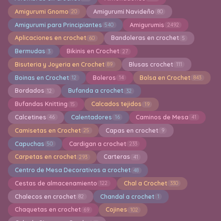
Amigurumi Gnomo
Amigurumi Navideño
20
80
Amigurumi para Principiantes
Amigurumis
540
2492
Aplicaciones en crochet
Bandoleras en crochet
60
5
Bermudas
Bikinis en Crochet
3
27
Bisuteria y Joyeria en Crochet
Blusas crochet
89
111
Boinas en Crochet
Boleros
Bolsa en Crochet
12
14
843
Bordados
Bufanda a crochet
12
32
Bufandas Knitting
Calcados tejidos
15
19
Calcetines
Calentadores
Caminos de Mesa
46
16
41
Camisetas en Crochet
Capas en crochet
25
9
Capuchas
Cardigan a crochet
50
233
Carpetas en crochet
Carteras
293
41
Centro de Mesa Decorativos a crochet
48
Cestas de almacenamiento
Chal a Crochet
122
330
Chalecos en crochet
Chandal a crochet
82
1
Chaquetas en crochet
Cojines
69
102