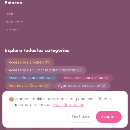
Enlaces
Inicio
Mi cuenta
Buscar
Explora todas las categorías
Accesorios crochet
319
Accesorios en Crochet para Mascotas
57
Accesorios para bebes
Accesorios para niñas
61
60
Adornos en Crochet
Agarraderas en crochet
20
21
Alfombras en Crochet
Almohadones
99
248
Usamos cookies para analítica y anuncios. Puedes
Amigurumi Gnomo
Amigurumi Navideño
20
80
aceptar o rechazar.
Más información
Amigurumi para Principiantes
Amigurumis
541
2493
Rechazar
Aceptar
Aplicaciones en crochet
Bandoleras en crochet
60
5
Bermudas
Bikinis en Crochet
3
27