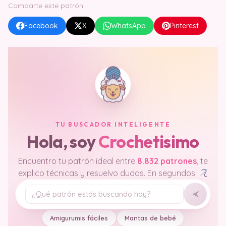
Comparte este patrón
Facebook
X
WhatsApp
Pinterest
TU BUSCADOR INTELIGENTE
Hola, soy
Crochetisimo
Encuentro tu patrón ideal entre
8.832 patrones
, te
explico técnicas y resuelvo dudas. En segundos.
Tu pregunta
Amigurumis fáciles
Mantas de bebé