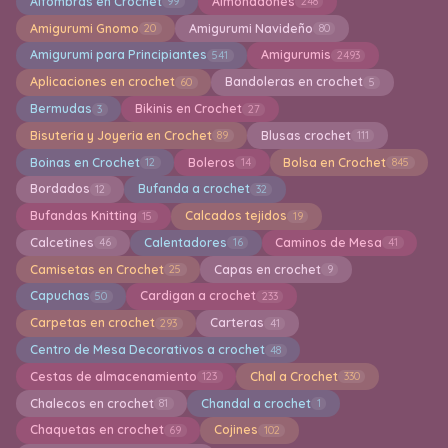
Alfombras en Crochet
Almohadones
99
248
Amigurumi Gnomo
Amigurumi Navideño
20
80
Amigurumi para Principiantes
Amigurumis
541
2493
Aplicaciones en crochet
Bandoleras en crochet
60
5
Bermudas
Bikinis en Crochet
3
27
Bisuteria y Joyeria en Crochet
Blusas crochet
89
111
Boinas en Crochet
Boleros
Bolsa en Crochet
12
14
845
Bordados
Bufanda a crochet
12
32
Bufandas Knitting
Calcados tejidos
15
19
Calcetines
Calentadores
Caminos de Mesa
46
16
41
Camisetas en Crochet
Capas en crochet
25
9
Capuchas
Cardigan a crochet
50
233
Carpetas en crochet
Carteras
293
41
Centro de Mesa Decorativos a crochet
48
Cestas de almacenamiento
Chal a Crochet
123
330
Chalecos en crochet
Chandal a crochet
81
1
Chaquetas en crochet
Cojines
69
102