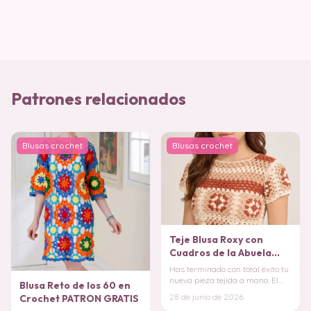
Patrones relacionados
Blusas crochet
Blusas crochet
Teje Blusa Roxy con
Cuadros de la Abuela
(Patrón Gratis)
Has terminado con total éxito tu
nueva pieza tejida a mano. El
Blusa Reto de los 60 en
resultado es una pieza hermosa
28 de junio de 2026
Crochet PATRON GRATIS
y prác