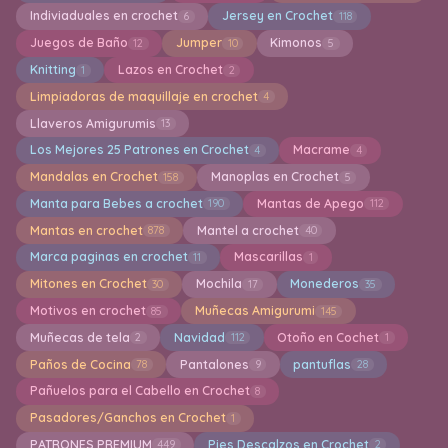
Indiviaduales en crochet
Jersey en Crochet
6
118
Juegos de Baño
Jumper
Kimonos
12
10
5
Knitting
Lazos en Crochet
1
2
Limpiadoras de maquillaje en crochet
4
Llaveros Amigurumis
13
Los Mejores 25 Patrones en Crochet
Macrame
4
4
Mandalas en Crochet
Manoplas en Crochet
158
5
Manta para Bebes a crochet
Mantas de Apego
190
112
Mantas en crochet
Mantel a crochet
878
40
Marca paginas en crochet
Mascarillas
11
1
Mitones en Crochet
Mochila
Monederos
30
17
35
Motivos en crochet
Muñecas Amigurumi
85
145
Muñecas de tela
Navidad
Otoño en Cochet
2
112
1
Paños de Cocina
Pantalones
pantuflas
78
9
28
Pañuelos para el Cabello en Crochet
8
Pasadores/Ganchos en Crochet
1
PATRONES PREMIUM
Pies Descalzos en Crochet
449
2