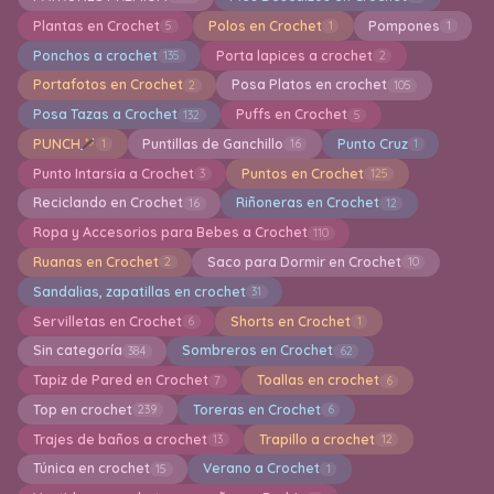
Plantas en Crochet
Polos en Crochet
Pompones
5
1
1
Ponchos a crochet
Porta lapices a crochet
135
2
Portafotos en Crochet
Posa Platos en crochet
2
105
Posa Tazas a Crochet
Puffs en Crochet
132
5
PUNCH
Puntillas de Ganchillo
Punto Cruz
1
16
1
Punto Intarsia a Crochet
Puntos en Crochet
3
125
Reciclando en Crochet
Riñoneras en Crochet
16
12
Ropa y Accesorios para Bebes a Crochet
110
Ruanas en Crochet
Saco para Dormir en Crochet
2
10
Sandalias, zapatillas en crochet
31
Servilletas en Crochet
Shorts en Crochet
6
1
Sin categoría
Sombreros en Crochet
384
62
Tapiz de Pared en Crochet
Toallas en crochet
7
6
Top en crochet
Toreras en Crochet
239
6
Trajes de baños a crochet
Trapillo a crochet
13
12
Túnica en crochet
Verano a Crochet
15
1