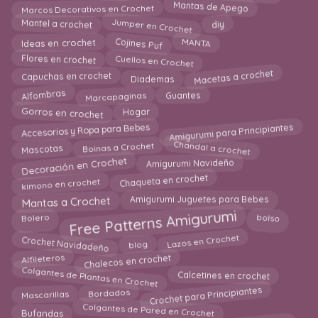
Mantas de Apego
Marcos Decorativos en Crochet
Jumper en Crochet
Mantel a crochet
diy
MANTA
Cojines Puf
Ideas en crochet
Cuellos en Crochet
Flores en crochet
Macetas a crochet
Capuchas en crochet
Diademas
Guantes
Alfombras
Marcapaginas
Gorros en crochet
Hogar
Amigurumi para Principiantes
Accesorios y Ropa para Bebes
Chandal a crochet
Boinas a Crochet
Mascotas
Decoración en Crochet
Amigurumi Navideño
kimono en crochet
Chaqueta en crochet
Mantas a Crochet
Amigurumi Juguetes para Bebes
Free Patterns Amigurumi
bolso
Bolero
Lazos en Crochet
Crochet Navidadeño
blog
Chalecos en crochet
Alfileteros
Colgantes de Plantas en Crochet
Calcetines en crochet
Crochet para Principiantes
Bordados
Mascarillas
Colgantes de Pared en Crochet
Bufandas