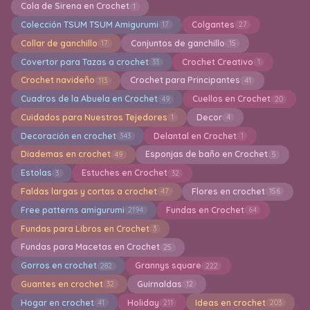
Cola de Sirena en Crochet
1
Colección TSUM TSUM Amigurumi
Colgantes
17
27
Collar de ganchillo
Conjuntos de ganchillo
17
15
Covertor para Tazas a crochet
Crochet Creativo
33
1
Crochet navideño
Crochet para Principantes
113
41
Cuadros de la Abuela en Crochet
Cuellos en Crochet
49
20
Cuidados para Nuestros Tejedores
Decor
1
4
Decoración en crochet
Delantal en Crochet
343
1
Diademas en crochet
Esponjas de baño en Crochet
49
5
Estolas
Estuches en Crochet
3
32
Faldas largas y cortas a crochet
Flores en crochet
47
156
Free patterns amigurumi
Fundas en Crochet
2194
64
Fundas para Libros en Crochet
3
Fundas para Macetas en Crochet
25
Gorros en crochet
Grannys square
282
222
Guantes en crochet
Guirnaldas
32
12
Hogar en crochet
Holiday
Ideas en crochet
41
211
203