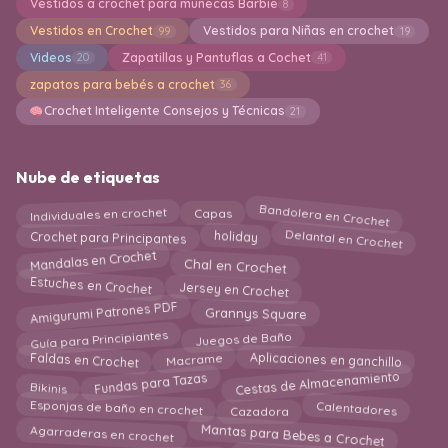
Vestidos a crochet para muñecas Barbie
8
Vestidos en Crochet
Vestidos para Niñas en crochet
99
19
Videos
Zapatillas y Pantuflas a Cochet
20
41
zapatos para bebés a crochet
36
Crochet Inteligente Consejos y Técnicas
21
Nube de etiquetas
Bandolera en Crochet
Individuales en crochet
Capas
Delantal en Crochet
holiday
Crochet para Principantes
Mandalas en Crochet
Chal en Crochet
Jersey en Crochet
Estuches en Crochet
Amigurumi Patrones PDF
Grannys Square
Guía para Principiantes
Juegos de Baño
Aplicaciones en ganchillo
Faldas en Crochet
Macrame
Cestas de Almacenamiento
Fundas para Tazas
Bikinis
Esponjas de baño en crochet
Calentadores
Cazadora
Mantas para Bebes a Crochet
Agarraderas en crochet