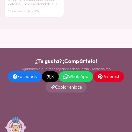
detalles y la comodidad de sus
mangas, todo confeccionado por
13 de enero de 2026
tus propi
¿Te gusta? ¡Compártelo!
Ayúdanos a que más tejedoras descubran Crochetísimo
Facebook
X
WhatsApp
Pinterest
Copiar enlace