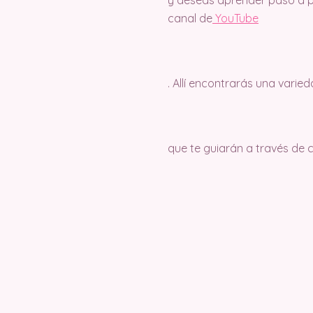
y deseas aprender paso a pa
canal de
Y
ouTube
. Allí encontrarás una varie
que te guiarán a través de