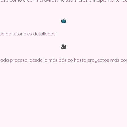
so cómo crear maravillas, incluso si eres principiante, te 
dad de tutoriales detallados
 cada proceso, desde lo más básico hasta proyectos más co