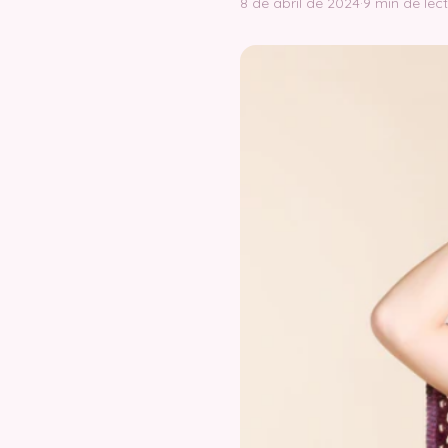
8 de abril de 2024
·
9 min de lec