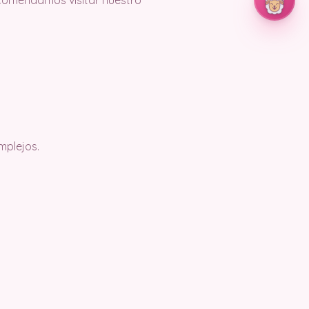
recomendamos visitar nuestro
mplejos.