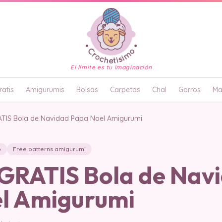
El límite es tu imaginación
atis
Amigurumis
Bolsas
Carpetas
Chal
Gorros
Ma
TIS Bola de Navidad Papa Noel Amigurumi
o
Free patterns amigurumi
RATIS Bola de Nav
l Amigurumi