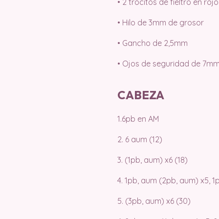
• 2 trocitos de fieltro en roj
• Hilo de 3mm de grosor
• Gancho de 2,5mm
• Ojos de seguridad de 7m
CABEZA
1.6pb en AM
2. 6 aum (12)
3. (1pb, aum) x6 (18)
4. 1pb, aum (2pb, aum) x5, 1
5. (3pb, aum) x6 (30)