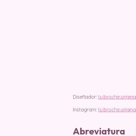
Diseñador:
tu.broche.origina
Instagram:
tu.broche.origina
Abreviatura