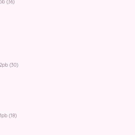
2pb (36)
, 2pb (30)
 1pb (18)