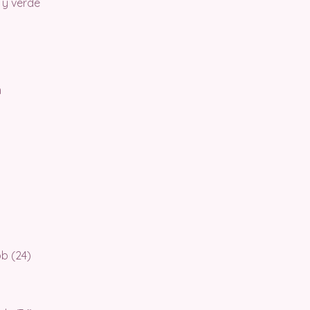
o y verde
m
pb (24)