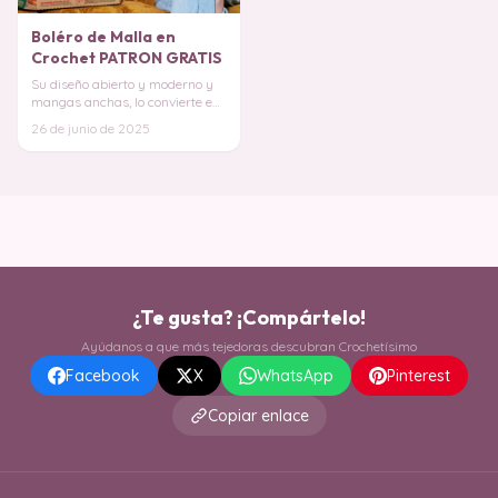
Boléro de Malla en
Crochet PATRON GRATIS
Su diseño abierto y moderno y
mangas anchas, lo convierte en
la pieza perfecta para
26 de junio de 2025
superponer sobre
¿Te gusta? ¡Compártelo!
Ayúdanos a que más tejedoras descubran Crochetísimo
Facebook
X
WhatsApp
Pinterest
Copiar enlace