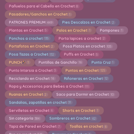
Pañuelos para el Cabello en Crochet
8
Pasadores/Ganchos en Crochet
1
PATRONES PREMIUM
Pies Descalzos en Crochet
449
2
Plantas en Crochet
Polos en Crochet
Pompones
5
1
1
Ponchos a crochet
Porta lapices a crochet
135
2
Portafotos en Crochet
Posa Platos en crochet
2
105
Posa Tazas a Crochet
Puffs en Crochet
132
5
PUNCH
Puntillas de Ganchillo
Punto Cruz
1
16
1
Punto Intarsia a Crochet
Puntos en Crochet
3
125
Reciclando en Crochet
Riñoneras en Crochet
16
12
Ropa y Accesorios para Bebes a Crochet
111
Ruanas en Crochet
Saco para Dormir en Crochet
2
10
Sandalias, zapatillas en crochet
31
Servilletas en Crochet
Shorts en Crochet
6
1
Sin categoría
Sombreros en Crochet
384
62
Tapiz de Pared en Crochet
Toallas en crochet
7
6