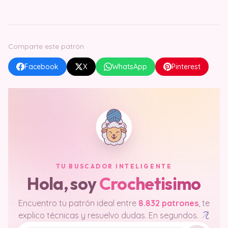
Comparte este patrón
Facebook
X
WhatsApp
Pinterest
TU BUSCADOR INTELIGENTE
Hola, soy
Crochetisimo
Encuentro tu patrón ideal entre
8.832 patrones
, te
explico técnicas y resuelvo dudas. En segundos.