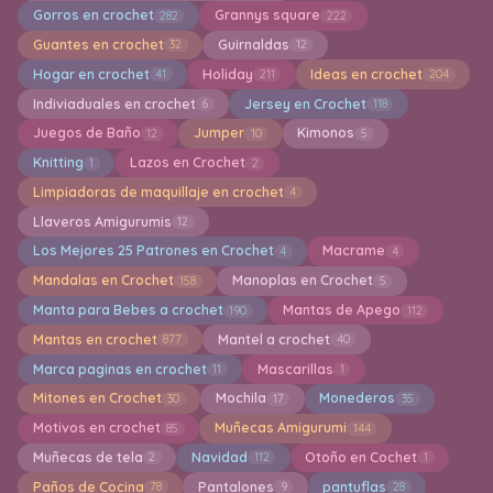
Gorros en crochet
Grannys square
282
222
Guantes en crochet
Guirnaldas
32
12
Hogar en crochet
Holiday
Ideas en crochet
41
211
204
Indiviaduales en crochet
Jersey en Crochet
6
118
Juegos de Baño
Jumper
Kimonos
12
10
5
Knitting
Lazos en Crochet
1
2
Limpiadoras de maquillaje en crochet
4
Llaveros Amigurumis
12
Los Mejores 25 Patrones en Crochet
Macrame
4
4
Mandalas en Crochet
Manoplas en Crochet
158
5
Manta para Bebes a crochet
Mantas de Apego
190
112
Mantas en crochet
Mantel a crochet
877
40
Marca paginas en crochet
Mascarillas
11
1
Mitones en Crochet
Mochila
Monederos
30
17
35
Motivos en crochet
Muñecas Amigurumi
85
144
Muñecas de tela
Navidad
Otoño en Cochet
2
112
1
Paños de Cocina
Pantalones
pantuflas
78
9
28