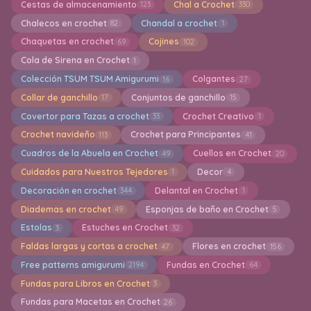
Cestas de almacenamiento
Chal a Crochet
123
330
Chalecos en crochet
Chandal a crochet
82
1
Chaquetas en crochet
Cojines
69
102
Cola de Sirena en Crochet
1
Colección TSUM TSUM Amigurumi
Colgantes
16
27
Collar de ganchillo
Conjuntos de ganchillo
17
15
Covertor para Tazas a crochet
Crochet Creativo
33
1
Crochet navideño
Crochet para Principantes
113
41
Cuadros de la Abuela en Crochet
Cuellos en Crochet
49
20
Cuidados para Nuestros Tejedores
Decor
1
4
Decoración en crochet
Delantal en Crochet
344
1
Diademas en crochet
Esponjas de baño en Crochet
49
5
Estolas
Estuches en Crochet
3
32
Faldas largas y cortas a crochet
Flores en crochet
47
156
Free patterns amigurumi
Fundas en Crochet
2194
64
Fundas para Libros en Crochet
3
Fundas para Macetas en Crochet
26