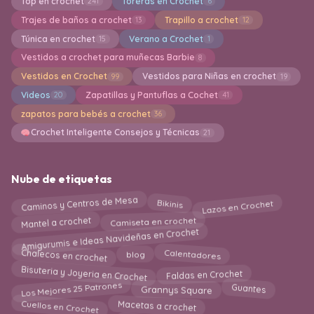
Top en crochet
Toreras en Crochet
241
6
Trajes de baños a crochet
Trapillo a crochet
13
12
Túnica en crochet
Verano a Crochet
15
1
Vestidos a crochet para muñecas Barbie
8
Vestidos en Crochet
Vestidos para Niñas en crochet
99
19
Videos
Zapatillas y Pantuflas a Cochet
20
41
zapatos para bebés a crochet
36
Crochet Inteligente Consejos y Técnicas
21
Nube de etiquetas
Caminos y Centros de Mesa
Lazos en Crochet
Bikinis
Mantel a crochet
Camiseta en crochet
Amigurumis e Ideas Navideñas en Crochet
Calentadores
Chalecos en crochet
blog
Bisuteria y Joyeria en Crochet
Faldas en Crochet
Los Mejores 25 Patrones
Guantes
Grannys Square
Cuellos en Crochet
Macetas a crochet