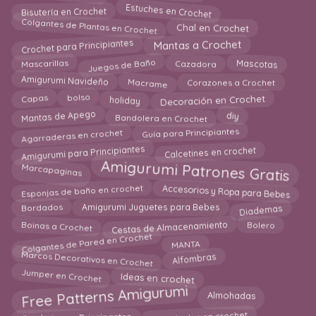
Estuches en Crochet
Bisutería en Crochet
Colgantes de Plantas en Crochet
Chal en Crochet
Mantas a Crochet
Crochet para Principiantes
Juegos de Baño
Mascarillas
Mascotas
Cazadora
Amigurumi Navideño
Macrame
Corazones a Crochet
Capas
holiday
Decoración en Crochet
bolso
Mantas de Apego
Bandolera en Crochet
diy
Agarraderas en crochet
Guía para Principiantes
Calcetines en crochet
Amigurumi para Principiantes
Amigurumi Patrones Gratis
Marcapaginas
Accesorios y Ropa para Bebes
Esponjas de baño en crochet
Diademas
Amigurumi Juguetes para Bebes
Bordados
Boinas a Crochet
Cestas de Almacenamiento
Bolero
Colgantes de Pared en Crochet
MANTA
Marcos Decorativos en Crochet
Alfombras
Jumper en Crochet
Ideas en crochet
Free Patterns Amigurumi
Almohadas