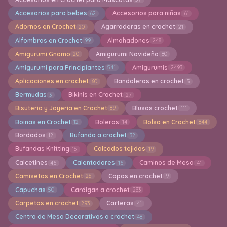
Accesorios para bebes
Accesorios para niñas
62
61
Adornos en Crochet
Agarraderas en crochet
20
21
Alfombras en Crochet
Almohadones
99
248
Amigurumi Gnomo
Amigurumi Navideño
20
80
Amigurumi para Principiantes
Amigurumis
541
2493
Aplicaciones en crochet
Bandoleras en crochet
60
5
Bermudas
Bikinis en Crochet
3
27
Bisuteria y Joyeria en Crochet
Blusas crochet
89
111
Boinas en Crochet
Boleros
Bolsa en Crochet
12
14
844
Bordados
Bufanda a crochet
12
32
Bufandas Knitting
Calcados tejidos
15
19
Calcetines
Calentadores
Caminos de Mesa
46
16
41
Camisetas en Crochet
Capas en crochet
25
9
Capuchas
Cardigan a crochet
50
233
Carpetas en crochet
Carteras
293
41
Centro de Mesa Decorativos a crochet
48