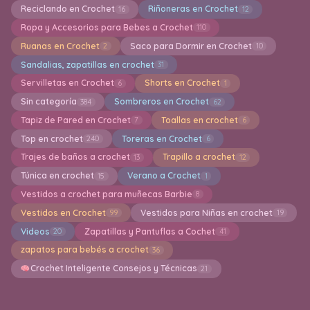
Reciclando en Crochet
Riñoneras en Crochet
16
12
Ropa y Accesorios para Bebes a Crochet
110
Ruanas en Crochet
Saco para Dormir en Crochet
2
10
Sandalias, zapatillas en crochet
31
Servilletas en Crochet
Shorts en Crochet
6
1
Sin categoría
Sombreros en Crochet
384
62
Tapiz de Pared en Crochet
Toallas en crochet
7
6
Top en crochet
Toreras en Crochet
240
6
Trajes de baños a crochet
Trapillo a crochet
13
12
Túnica en crochet
Verano a Crochet
15
1
Vestidos a crochet para muñecas Barbie
8
Vestidos en Crochet
Vestidos para Niñas en crochet
99
19
Videos
Zapatillas y Pantuflas a Cochet
20
41
zapatos para bebés a crochet
36
Crochet Inteligente Consejos y Técnicas
21