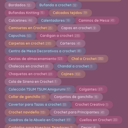
Bordados
Bufanda a crochet
12
32
Bufandas Knitting
Calcados tejidos
15
19
Calcetines
Calentadores
Caminos de Mesa
46
16
41
Camisetas en Crochet
Capas en crochet
25
9
Capuchas
Cardigan a crochet
50
233
Carpetas en crochet
Carteras
293
41
Centro de Mesa Decorativos a crochet
48
Cestas de almacenamiento
Chal a Crochet
123
330
Chalecos en crochet
Chandal a crochet
81
1
Chaquetas en crochet
Cojines
69
102
Cola de Sirena en Crochet
1
Colección TSUM TSUM Amigurumi
Colgantes
17
27
Collar de ganchillo
Conjuntos de ganchillo
17
15
Covertor para Tazas a crochet
Crochet Creativo
33
1
Crochet navideño
Crochet para Principantes
113
41
Cuadros de la Abuela en Crochet
Cuellos en Crochet
49
20
Cuidados para Nuestros Tejedores
Decor
1
4