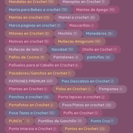
Mandalas en Crochet
Manoplas en Crochet
158
5
Manta para Bebes a crochet
Mantas de Apego
190
112
Mantas en crochet
Mantel a crochet
878
40
Marca paginas en crochet
Mascarillas
11
1
Mitones en Crochet
Mochila
Monederos
30
17
35
Motivos en crochet
Muñecas Amigurumi
85
145
Muñecas de tela
Navidad
Otoño en Cochet
2
112
1
Paños de Cocina
Pantalones
pantuflas
78
9
28
Pañuelos para el Cabello en Crochet
8
Pasadores/Ganchos en Crochet
1
PATRONES PREMIUM
Pies Descalzos en Crochet
449
2
Plantas en Crochet
Polos en Crochet
Pompones
5
1
1
Ponchos a crochet
Porta lapices a crochet
135
2
Portafotos en Crochet
Posa Platos en crochet
2
105
Posa Tazas a Crochet
Puffs en Crochet
132
5
PUNCH
Puntillas de Ganchillo
Punto Cruz
1
16
1
Punto Intarsia a Crochet
Puntos en Crochet
3
125