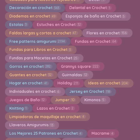
Decoración en crochet
Delantal en Crochet
343
1
Diademas en crochet
Esponjas de baño en Crochet
49
5
Estolas
Estuches en Crochet
3
32
Faldas largas y cortas a crochet
Flores en crochet
47
156
Free patterns amigurumi
Fundas en Crochet
2194
64
Fundas para Libros en Crochet
3
Fundas para Macetas en Crochet
25
Gorros en crochet
Grannys square
282
222
Guantes en crochet
Guirnaldas
32
12
Hogar en crochet
Holiday
Ideas en crochet
41
211
204
Indiviaduales en crochet
Jersey en Crochet
6
118
Juegos de Baño
Jumper
Kimonos
12
10
5
Knitting
Lazos en Crochet
1
2
Limpiadoras de maquillaje en crochet
4
Llaveros Amigurumis
13
Los Mejores 25 Patrones en Crochet
Macrame
4
4