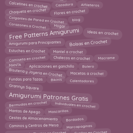
Calcetines en crochet
Cazadora
Alfileteros
Chaqueta en crochet
Flores en crochet
Colgantes de Pared en Crochet
blog
Corazones a Crochet
Hogar
Free Patterns Amigurumi
Ideas en crochet
Bolsas en Crochet
Amigurumi para Principiantes
Mantel a crochet
Estuches en Crochet
Camiseta en crochet
Chalecos en crochet
Macrame
MANTA
Aplicaciones en ganchillo
Bolero
Bisuteria y Joyeria en Crochet
Macetas a crochet
Bikinis
Fundas para Tazas
Calentadores
Grannys Square
Amigurumi Patrones Gratis
Individuales en crochet
Bermudas en crochet
Mantas de Apego
Mascarillas
Cestas de Almacenamiento
Bordados
Marcapaginas
Caminos y Centros de Mesa
Cuellos en Crochet