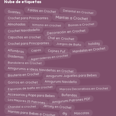
Nube de etiquetas
Faldas en Crochet
Delantal en Crochet
Guantes
Mantas a Crochet
Crochet para Principantes
Almohadas
Boinas a Crochet
kimono en crochet
Decoración en Crochet
Crochet Navidadeño
Chal en Crochet
Capuchas en crochet
holiday
Crochet para Principiantes
Juegos de Baño
Mandalas en Crochet
Capas
Alfombras
Cojines Puf
Agarraderas en crochet
Diademas
Bandolera en Crochet
Amigurumis e Ideas Navideñas en Crochet
Amigurumi Juguetes para Bebes
Bisutería en Crochet
Amigurumi Navideño
Gorros en crochet
Esponjas de baño en crochet
Marcos Decorativos en Crochet
Bufandas
Accesorios y Ropa para Bebes
Amigurumi Patrones PDF
Los Mejores 25 Patrones
Jersey en Crochet
Chandal a crochet
Mantas para Bebes a Crochet
Mascotas
diy