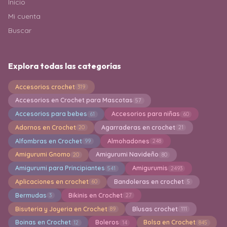
Inicio
Mi cuenta
Buscar
Explora todas las categorías
Accesorios crochet
319
Accesorios en Crochet para Mascotas
57
Accesorios para bebes
Accesorios para niñas
61
60
Adornos en Crochet
Agarraderas en crochet
20
21
Alfombras en Crochet
Almohadones
99
248
Amigurumi Gnomo
Amigurumi Navideño
20
80
Amigurumi para Principiantes
Amigurumis
541
2493
Aplicaciones en crochet
Bandoleras en crochet
60
5
Bermudas
Bikinis en Crochet
3
27
Bisuteria y Joyeria en Crochet
Blusas crochet
89
111
Boinas en Crochet
Boleros
Bolsa en Crochet
12
14
845