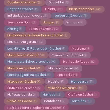
Guantes en crochet
Guirnaldas
32
12
Hogar en crochet
Holiday
Ideas en crochet
41
211
203
Indiviaduales en crochet
Jersey en Crochet
6
118
Juegos de Baño
Jumper
Kimonos
12
10
5
Knitting
Lazos en Crochet
1
2
Limpiadoras de maquillaje en crochet
4
Llaveros Amigurumis
13
Los Mejores 25 Patrones en Crochet
Macrame
4
4
Mandalas en Crochet
Manoplas en Crochet
158
5
Manta para Bebes a crochet
Mantas de Apego
190
112
Mantas en crochet
Mantel a crochet
878
40
Marca paginas en crochet
Mascarillas
11
1
Mitones en Crochet
Mochila
Monederos
30
17
35
Motivos en crochet
Muñecas Amigurumi
85
145
Muñecas de tela
Navidad
Otoño en Cochet
2
112
1
Paños de Cocina
Pantalones
pantuflas
78
9
28
Pañuelos para el Cabello en Crochet
8