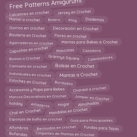
Free Patterns Amigurumi
Calcetines en crochet
Jersey en Crochet
Diademas
Mantel a crochet
blog
Bolero
Gorros en crochet
Decoración en Crochet
Bisutería en Crochet
Flores en crochet
Agarraderas en crochet
Mantas para Bebes a Crochet
Capuchas en crochet
Cazadora
Mascotas
Grannys Square
Calentadores
Boinas a Crochet
Bolsas en Crochet
Camiseta en crochet
Mantas a Crochet
Individuales en crochet
Bordados
Estuches en Crochet
Chandal a crochet
Accesorios y Ropa para Bebes
Jumper en Crochet
Marcos Decorativos en Crochet
Alfileteros
Hogar
Almohadas
holiday
Chal en Crochet
Mandalas en Crochet
Esponjas de baño en crochet
Guía para Principiantes
Fundas para Tazas
Alfombras
Bermudas en crochet
Colgantes de Plantas en Crochet
Bufandas