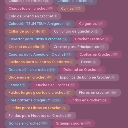
Chalecos en crochet
Chandal a crochet
81
1
Chaquetas en crochet
Cojines
69
102
Cola de Sirena en Crochet
1
Colección TSUM TSUM Amigurumi
Colgantes
17
27
Collar de ganchillo
Conjuntos de ganchillo
17
15
Covertor para Tazas a crochet
Crochet Creativo
33
1
Crochet navideño
Crochet para Principantes
113
41
Cuadros de la Abuela en Crochet
Cuellos en Crochet
49
20
Cuidados para Nuestros Tejedores
Decor
1
4
Decoración en crochet
Delantal en Crochet
343
1
Diademas en crochet
Esponjas de baño en Crochet
49
5
Estolas
Estuches en Crochet
3
32
Faldas largas y cortas a crochet
Flores en crochet
47
156
Free patterns amigurumi
Fundas en Crochet
2194
64
Fundas para Libros en Crochet
3
Fundas para Macetas en Crochet
25
Gorros en crochet
Grannys square
282
222