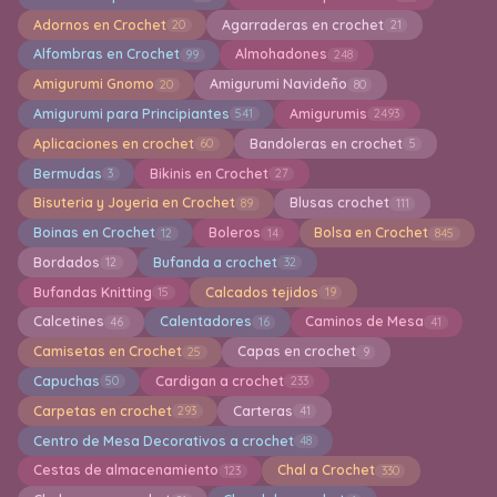
Adornos en Crochet
Agarraderas en crochet
20
21
Alfombras en Crochet
Almohadones
99
248
Amigurumi Gnomo
Amigurumi Navideño
20
80
Amigurumi para Principiantes
Amigurumis
541
2493
Aplicaciones en crochet
Bandoleras en crochet
60
5
Bermudas
Bikinis en Crochet
3
27
Bisuteria y Joyeria en Crochet
Blusas crochet
89
111
Boinas en Crochet
Boleros
Bolsa en Crochet
12
14
845
Bordados
Bufanda a crochet
12
32
Bufandas Knitting
Calcados tejidos
15
19
Calcetines
Calentadores
Caminos de Mesa
46
16
41
Camisetas en Crochet
Capas en crochet
25
9
Capuchas
Cardigan a crochet
50
233
Carpetas en crochet
Carteras
293
41
Centro de Mesa Decorativos a crochet
48
Cestas de almacenamiento
Chal a Crochet
123
330