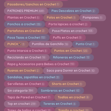
Pasadores/Ganchos en Crochet
1
PATRONES PREMIUM
Pies Descalzos en Crochet
449
2
Plantas en Crochet
Polos en Crochet
Pompones
5
1
1
Ponchos a crochet
Porta lapices a crochet
135
2
Portafotos en Crochet
Posa Platos en crochet
2
105
Posa Tazas a Crochet
Puffs en Crochet
132
5
PUNCH
Puntillas de Ganchillo
Punto Cruz
1
16
1
Punto Intarsia a Crochet
Puntos en Crochet
3
125
Reciclando en Crochet
Riñoneras en Crochet
16
12
Ropa y Accesorios para Bebes a Crochet
110
Ruanas en Crochet
Saco para Dormir en Crochet
2
10
Sandalias, zapatillas en crochet
31
Servilletas en Crochet
Shorts en Crochet
6
1
Sin categoría
Sombreros en Crochet
384
62
Tapiz de Pared en Crochet
Toallas en crochet
7
6
Top en crochet
Toreras en Crochet
239
6
Trajes de baños a crochet
Trapillo a crochet
13
12