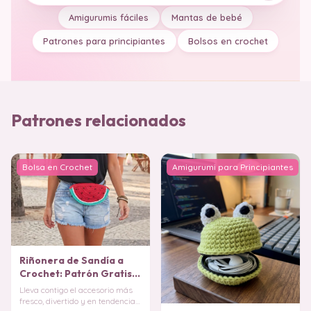
Amigurumis fáciles
Mantas de bebé
Patrones para principiantes
Bolsos en crochet
Patrones relacionados
Bolsa en Crochet
Amigurumi para Principiantes
Riñonera de Sandía a
Crochet: Patrón Gratis
paso a paso
Lleva contigo el accesorio más
fresco, divertido y en tendencia