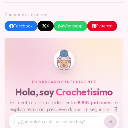
Comparte este patrón
Facebook
X
WhatsApp
Pinterest
TU BUSCADOR INTELIGENTE
Hola, soy
Crochetisimo
Encuentro tu patrón ideal entre
8.832 patrones
, te
explico técnicas y resuelvo dudas. En segundos.
Tu pregunta