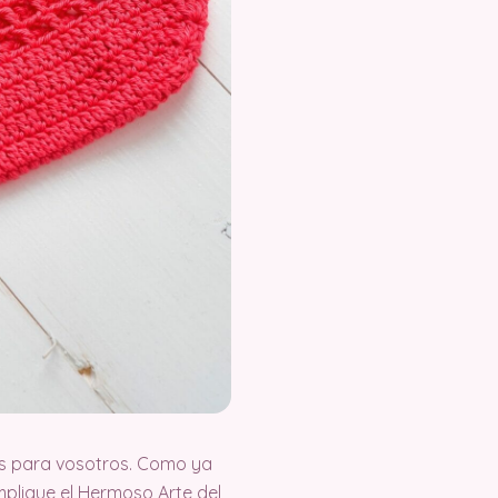
s para vosotros. Como ya
plique el Hermoso Arte del