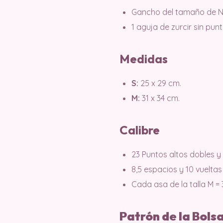
Gancho del tamaño de N
1 aguja de zurcir sin punt
Medidas
S:
25 x 29 cm.
M:
31 x 34 cm.
Calibre
23 Puntos altos dobles y 
8,5 espacios y 10 vueltas
Cada asa de la talla M = 
Patrón de la Bol