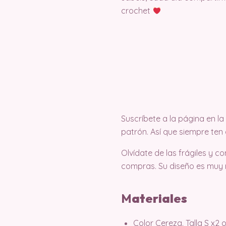
crochet
Suscríbete a la página en 
patrón. Así que siempre ten
Olvídate de las frágiles y 
compras. Su diseño es muy r
M
ater
iales
Color Cereza. Talla S x2 ovi